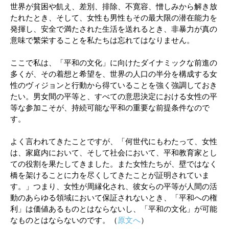
世界が貧困や飢え、差別、排除、不寛容、憎しみから解き放
たれたとき、そして、女性も男性もその最大限の潜在能力を
発揮し、安全で満たされた生活を送れるとき、非暴力が真の
意味で繁栄することを私たちは忘れてはなりません。
ここで私は、「平和の文化」に向けたダイナミックな前進の
多くが、その着想と希望を、世界の人口の半分を構成する女
性のヴィジョンと行動から得ていることを強く強調しておき
たい。男女間の平等と、すべての意思決定における女性の平
等な参加こそが、持続可能な平和の重要な前提条件なので
す。
よく言われてきたことですが、「何世代にもわたって、女性
は、家庭内において、そして社会において、平和教育家とし
ての役割を果たしてきました。また女性たちが、壁ではなく
橋を架けることに力を尽くしてきたことが証明されていま
す。」つまり、女性が周縁化され、彼女らの平等が人間の活
動のあらゆる領域において保証されないとき、「平和への権
利」は価値あるものとはならないし、「平和の文化」が可能
なものとはならないのです。（
原文へ
）