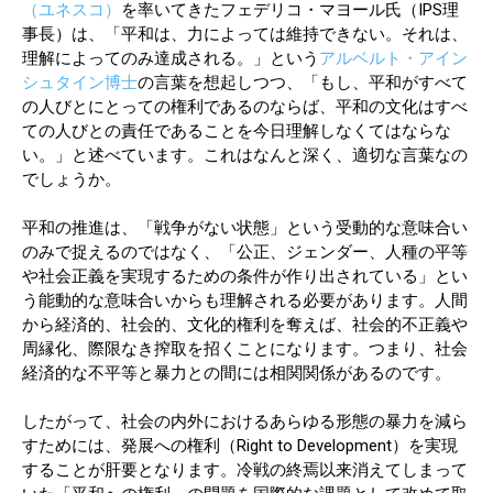
（ユネスコ）
を率いてきたフェデリコ・マヨール氏（IPS理
事長）は、「平和は、力によっては維持できない。それは、
理解によってのみ達成される。」という
アルベルト・アイン
シュタイン博士
の言葉を想起しつつ、「もし、平和がすべて
の人びとにとっての権利であるのならば、平和の文化はすべ
ての人びとの責任であることを今日理解しなくてはならな
い。」と述べています。これはなんと深く、適切な言葉なの
でしょうか。
平和の推進は、「戦争がない状態」という受動的な意味合い
のみで捉えるのではなく、「公正、ジェンダー、人種の平等
や社会正義を実現するための条件が作り出されている」とい
う能動的な意味合いからも理解される必要があります。人間
から経済的、社会的、文化的権利を奪えば、社会的不正義や
周縁化、際限なき搾取を招くことになります。つまり、社会
経済的な不平等と暴力との間には相関関係があるのです。
したがって、社会の内外におけるあらゆる形態の暴力を減ら
すためには、発展への権利（Right to Development）を実現
することが肝要となります。冷戦の終焉以来消えてしまって