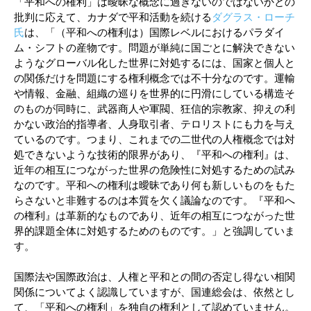
「平和への権利」は曖昧な概念に過ぎないのではないかとの
批判に応えて、カナダで平和活動を続ける
ダグラス・ローチ
氏
は、「（平和への権利は）国際レベルにおけるパラダイ
ム・シフトの産物です。問題が単純に国ごとに解決できない
ようなグローバル化した世界に対処するには、国家と個人と
の関係だけを問題にする権利概念では不十分なのです。運輸
や情報、金融、組織の巡りを世界的に円滑にしている構造そ
のものが同時に、武器商人や軍閥、狂信的宗教家、抑えの利
かない政治的指導者、人身取引者、テロリストにも力を与え
ているのです。つまり、これまでの二世代の人権概念では対
処できないような技術的限界があり、『平和への権利』は、
近年の相互につながった世界の危険性に対処するための試み
なのです。平和への権利は曖昧であり何も新しいものをもた
らさないと非難するのは本質を欠く議論なのです。『平和へ
の権利』は革新的なものであり、近年の相互につながった世
界的課題全体に対処するためのものです。」と強調していま
す。
国際法や国際政治は、人権と平和との間の否定し得ない相関
関係についてよく認識していますが、国連総会は、依然とし
て、「平和への権利」を独自の権利として認めていません。