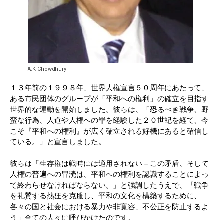
A.K Chowdhury
１３年前の１９９８年、世界人権宣言５０周年にあたって、
ある市民団体のグループが「平和への権利」の確立を目指す
世界的な運動を開始しました。彼らは、「恐るべき戦争、野
蛮な行為、人道や人権への罪を経験した２０世紀を経て、今
こそ『平和への権利』が広く確立される好機にあると確信し
ている。」と宣言しました。
彼らは「生存権は戦時には適用されない－この矛盾、そして
人権の普遍への冒涜は、平和への権利を認識することによっ
て終わらせなければならない。」と強調したうえで、「戦争
を礼賛する熱狂を克服し、平和の文化を構築するために、
各々の国と社会における暴力や非寛容、不公正を防止するよ
う」全ての人々に呼びかけたのです。