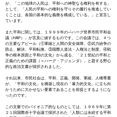
が、「この地球の人民は、平和への神聖なる権利を有する」
として、「人民の平和への権利を守りその履行を推進してい
くことは、各国の基本的な義務を構成している。」と宣言し
ています。
また平和に関しては、１９９９年の
「
ハーグ世界市民平和会
議（HAP）」が言及に値するものです。この会議では、４つ
の主要なアピール（①軍縮と人間の安全保障、②武力紛争の
防止、解決、平和転換、③国際人道法・人権法と制度、④戦
争の根本原因と平和の文化）から成る、「２１世紀の平和と
正義のための課題（＝ハーグ・アジェンダ）」と題する野心
的な政治文書が採択されました。
それ以来、市民社会は、平和、正義、開発、軍縮、人権尊重
が、「平和の文化」を構築し現在の「暴力的文化」に立ち向
かうために欠かせない要素であることを前提とするようにな
ったのです。
この文脈でのパイオニア的なものとしては、１９６９年に第
２１回国際赤十字会議で採択された「人類には永続する平和