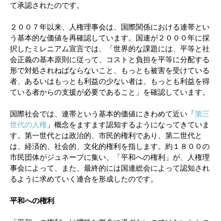
て承認されたのです。
２００７年以来、人権理事会は、国際関係における連帯とい
う基本的な価値を再確認しています。国連が２０００年に採
択したミレニアム宣言では、「世界的な課題には、平等と社
会正義の基本原則に従って、コストと負担を平等に分配する
形で対処されねばならないこと、もっとも被害を受けている
者、あるいはもっとも利益の少ない者は、もっとも利益を得
ている者からの支援が必要であること」を確認しています。
国際社会では、連帯という基本的価値にきわめて近い「
第三
世代の人権
」概念をますます認知するようになってきていま
す。第一世代とは政治的、市民的権利であり、第二世代と
は、経済的、社会的、文化的権利を指します。約１８００の
市民団体がジュネーブに集い、「平和への権利」が、人権理
事会によって、また、最終的には国連総会によって認知され
るように求めていく連合を形成したのです。
平和への権利