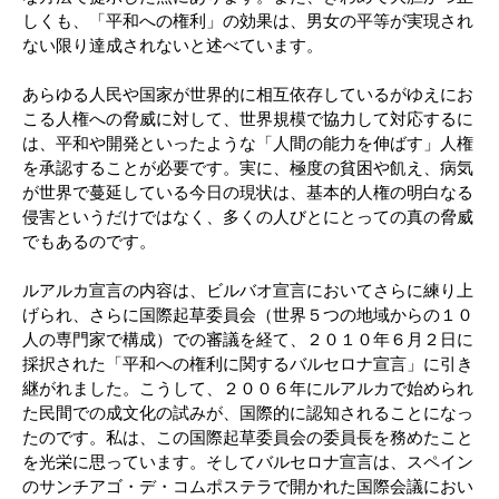
しくも、「平和への権利」の効果は、男女の平等が実現され
ない限り達成されないと述べています。
あらゆる人民や国家が世界的に相互依存しているがゆえにお
こる人権への脅威に対して、世界規模で協力して対応するに
は、平和や開発といったような「人間の能力を伸ばす」人権
を承認することが必要です。実に、極度の貧困や飢え、病気
が世界で蔓延している今日の現状は、基本的人権の明白なる
侵害というだけではなく、多くの人びとにとっての真の脅威
でもあるのです。
ルアルカ宣言の内容は、ビルバオ宣言においてさらに練り上
げられ、さらに国際起草委員会（世界５つの地域からの１０
人の専門家で構成）での審議を経て、２０１０年６月２日に
採択された「平和への権利に関するバルセロナ宣言」に引き
継がれました。こうして、２００６年にルアルカで始められ
た民間での成文化の試みが、国際的に認知されることになっ
たのです。私は、この国際起草委員会の委員長を務めたこと
を光栄に思っています。そしてバルセロナ宣言は、スペイン
のサンチアゴ・デ・コムポステラで開かれた国際会議におい