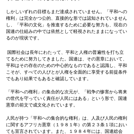
しかしいずれの目標もまだ達成されていません。「平和への
権利」は完全かつ公的、直接的な形では認知されていません
し、「平和の文化」を推進するために必要な努力も、現在の
国連の仕組みの中では依然として軽視されたままになってい
るのが現状です。
国際社会は長年にわたって、平和と人権の普遍性を打ち立
てるために努力してきました。国連は、その憲章において、
平和はその存在のための中心的なものであると認識し、平和
こそが、すべての人びとが人権を全面的に享受する前提条件
でもあり結果でもあると確認しています。
「平和への権利」の集合的な次元が、「戦争の惨害から将来
の世代を守っていく責任が人民にはある」という形で、国連
憲章の前文で成文化されています。
人民が持つ「平和への集合的な権利」は、人及び人民の権利
に関するアフリカ憲章（１９８１年）の第２３条１項におい
ても宣言されています。また、１９８４年には、国連総会