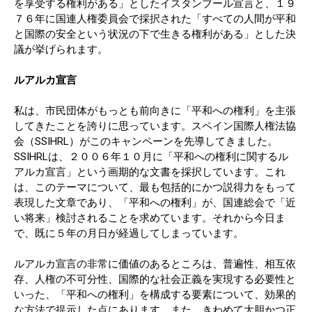
を享受する権利がある」としたイスタンブール宣言と、１９
７６年に国連人権委員会で採択された「すべての人間が平和
と国際の安全という状況の下で生きる権利がある」とした決
議が挙げられます。
ルアルカ宣言
私は、市民団体がもっとも前向きに「平和への権利」を主張
してきたことを誇りに思っています。スペイン国際人権法協
会（SSIHRL）がこのキャンペーンを先導してきました。
SSIHRLは、２００６年１０月に「平和への権利に関するル
アルカ宣言」という画期的な文書を採択しています。これ
は、このテーマについて、最も包括的にかつ説得力をもって
表現した文章であり、「平和への権利」が、国連総会で「近
い将来」検討されることを求めています。それから今日ま
で、既に５年の月日が経過してしまっています。
ルアルカ宣言の非常に価値のあるところは、普遍性、相互依
存、人権の不可分性、国際的な社会正義を実現する必要性と
いった、「平和への権利」を構成する要素について、効果的
な方法で提示した点にあります。また、きわめて大胆かつ正