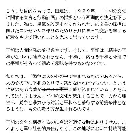
こうした目的をもって、国連は、１９９９年、「平和の文化
に関する宣言と行動計画」の採択という画期的な決定を下し
ました。私は、規範を設定すべく作られたこの文書の採択に
向けたコンセンサス作りのため９ヶ月に亘って交渉を率いる
経験をさせて頂いたことを光栄に思っています。
平和は人間開発の前提条件です。そして、平和は、精神の平
和がなければ達成されません。平和は、内なる平和と外部で
の平和がそろって初めて意味を持つものなのです。
私たちは、「戦争は人の心の中で生まれるものであるから、
人の心の中に平和のとりでを築かなければならない」という
含蓄のある言葉が
ユネスコ憲章
に盛り込まれていることを忘
れてはなりません。平和の文化が繁栄することで、力から理
性へ、紛争と暴力から対話と平和へと移行する前提条件とな
るような、ものの考え方が生まれるのです。
平和の文化を構築するのに今ほど適切な時はありません。こ
れよりも重い社会的責任はなく、この地球において持続可能