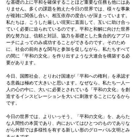
な基礎の上に平和を確保することほど重要な任務も他にはあ
りません。多くの課題を抱えた今日の世界では、様々な事象
が複雑に関係し合い、相互依存の度合いが深まっています。
私たちは、こうした厳しい現実に直面して、互いに助け合っ
ていく必要に迫られているのです。平和と和解に向けた世界
的な努力は、信頼と対話、協力を基礎とした集合的なアプロ
ーチによってのみ成功することができるのです。そのため
に、社会の前向きな関与と参加を促しながら、私たちすべて
の間に「平和の文化」を作り出すような大連合を構築する必
要があります。
今日、国際社会、とりわけ国連が「平和への権利」を承認す
る意義は極めて大きいと思います。なぜなら、私たち一人一
人の心の中に、大いに必要とされている「平和の文化」を創
造するインスピレーションを大いに刺激することになるから
です。
今日の世界では、よりいっそう、「平和の文化」を、あらた
な人間性の本質であり、内においてはひとつのものでありな
がら外部では多様性を有する新しい形のグローバル文明とみ
るべきです。