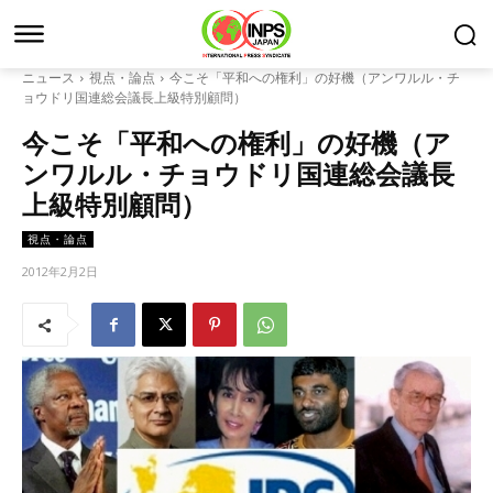
ニュース
視点・論点
今こそ「平和への権利」の好機（アンワルル・チ
ョウドリ国連総会議長上級特別顧問）
今こそ「平和への権利」の好機（ア
ンワルル・チョウドリ国連総会議長
上級特別顧問）
視点・論点
2012年2月2日