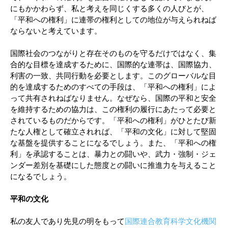
にもかかわらず、私と考えを同じくする多くの人びとが、
「平和への権利」に連帯の権利としての地位が与えられねば
ならないと考えています。
国際社会のつながりと存在そのものを守るだけではなく、集
合的な目標を達成するために、国際的な連帯は、国際協力、
利害の一致、共同行動を必要とします。このグローバルな目
的を達成するためのすべての手段は、「平和への権利」によ
って共有されねばなりません。なぜなら、国際の平和と安全
を維持するための協力は、この権利の履行にあたって必要と
されているものだからです。「平和への権利」がひとたび新
たな人権として確立されれば、「平和の文化」に対して堅固
な基盤を提供することになるでしょう。また、「平和への権
利」を承認することは、暴力との闘いや、武力・強制・ジェ
ンダー差別を基礎にした態度との闘いに推進力を与えること
になるでしょう。
平和の文化
私の友人であり先見の明をもって
国際連合教育科学文化機関