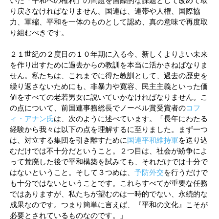
いた「平和への権利」の問題を国際的な課題として改めて取
り戻さなければなりません。国連は、連帯や人権、国際協
力、軍縮、平和を一体のものとして認め、真の意味で再度取
り組むべきです。
２１世紀の２度目の１０年期に入る今、新しくよりよい未来
を作り出すために過去からの教訓を本当に活かさねばなりま
せん。私たちは、これまでに得た教訓として、過去の歴史を
繰り返さないためにも、非暴力や寛容、民主主義といった価
値をすべての老若男女に説いていかなければなりません。こ
の点について、前国連事務総長でノーベル賞受賞者の
コフ
ィ・アナン氏
は、次のように述べています。「長年にわたる
経験から我々は以下の点を理解するに至りました。まず一つ
は、対立する集団を引き離すために
国連平和維持軍
を送り込
むだけでは不十分だということ。２つ目は、社会が紛争によ
って荒廃した後で平和構築を試みても、それだけでは十分で
はないということ。そして３つめは、
予防外交
を行うだけで
も十分ではないということです。これらすべてが重要な任務
ではありますが、私たちが望むのは一時的でない、永続的な
成果なのです。つまり簡単に言えば、『平和の文化』こそが
必要とされているものなのです。」