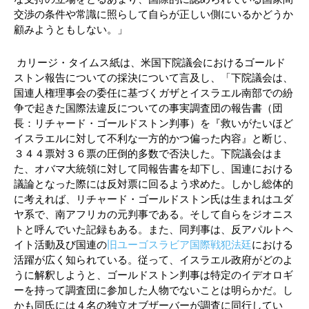
交渉の条件や常識に照らして自らが正しい側にいるかどうか
顧みようともしない。」
カリージ・タイムス紙は、米国下院議会におけるゴールド
ストン報告についての採決について言及し、「下院議会は、
国連人権理事会の委任に基づくガザとイスラエル南部での紛
争で起きた国際法違反についての事実調査団の報告書（団
長：リチャード・ゴールドストン判事）を『救いがたいほど
イスラエルに対して不利な一方的かつ偏った内容』と断じ、
３４４票対３６票の圧倒的多数で否決した。下院議会はま
た、オバマ大統領に対して同報告書を却下し、国連における
議論となった際には反対票に回るよう求めた。しかし総体的
に考えれば、リチャード・ゴールドストン氏は生まれはユダ
ヤ系で、南アフリカの元判事である。そして自らをジオニス
トと呼んでいた記録もある。また、同判事は、反アパルトヘ
イト活動及び国連の
旧ユーゴスラビア国際戦犯法廷
における
活躍が広く知られている。従って、イスラエル政府がどのよ
うに解釈しようと、ゴールドストン判事は特定のイデオロギ
ーを持って調査団に参加した人物でないことは明らかだ。し
かも同氏には４名の独立オブザーバーが調査に同行してい