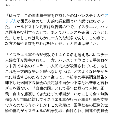
る。」
「従って、この調査報告書を作成したのはパレスチナ人や
ア
ラブ人
が団長を務めた一方的な調査団という訳ではなかっ
た。ゴールドストン判事は報告書の中で、イスラエル、ハマ
ス両者を批判することで、あえてバランスを確保しようとし
た。しかしこれは明らかに一方的な戦争であり、この点は、
双方の犠牲者数を見れば明らかだ。」と同紙は報じた。
「イスラエル軍のガザ侵攻で１４００名を超えるパレスチナ
人婦女子が殺害された。一方、パレスチナ側による手製ロケ
ット弾で４名のイスラエル人民間人が殺害されている。もし
これを一方的な争いと呼べないならば、どのような紛争がそ
れに相当するのだろうか？従って、本紛争の事実調査報告を
却下した米国下院議会の決定は不当かつ不幸な出来事と言わ
ざるを得ない。『自由の国』として長年に亘って人権、正
義、自由を擁護してきたはずの米国が、いかにして全く無防
備なガザ市民に対してイスラエル軍が行った軍事行動を支持
できるのだろうか？しかもこの決定は、国際社会の圧倒的世
論の批判がイスラエルの戦争犯罪に向けられ、国連の委員会