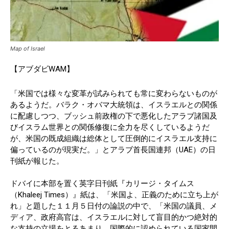
Map of Israel
【アブダビWAM】
「米国では様々な変革が試みられても常に変わらないものが
あるようだ。バラク・オバマ大統領は、イスラエルとの関係
に配慮しつつ、ブッシュ前政権の下で悪化したアラブ諸国及
びイスラム世界との関係修復に全力を尽くしているようだ
が、米国の既成組織は総体として圧倒的にイスラエル支持に
偏っているのが現実だ。」とアラブ首長国連邦（UAE）の日
刊紙が報じた。
ドバイに本部を置く英字日刊紙『カリージ・タイムス
（Khaleej Times）』紙は、「米国よ、正義のために立ち上が
れ」と題した１１月５日付の論説の中で、「米国の議員、メ
ディア、政府高官は、イスラエルに対して盲目的かつ絶対的
な支持の立場をとるあまり、国際的に認められている国家間