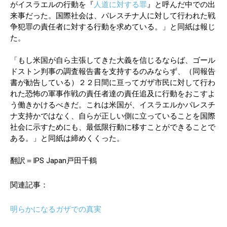
がイスラエルの行動を『
人道に対する罪
』と呼んだ中での出
来事だった。国際社会は、パレスチナ人に対して行われた戦
争犯罪の責任者に対する行動を求めている。」と同紙は報じ
た。
「もし米国が自ら主張してきた大義を信じるならば、ゴール
ドストン判事の調査報告書を支持するのみならず、（同報告
書が勧告している）２２日間に亘ってガザ市民に対して行わ
れた恐怖の軍事作戦の責任者達の責任追及に行動をおこすよ
う働きかけるべきだ。これは米国が、イスラエルかパレスチ
ナ支持かではなく、自らが正しい側に立っていることを国際
社会に示すためにも、最低限行動に移すことができることで
ある。」と同紙は締めくくった。
翻訳＝IPS Japan戸田千鶴
関連記事：
明らかになるガザでの真実