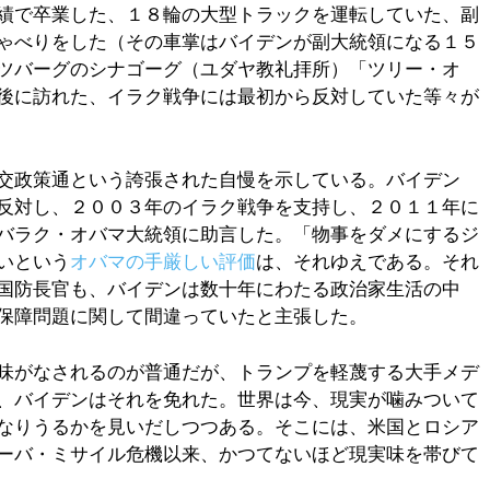
績で卒業した、１８輪の大型トラックを運転していた、副
ゃべりをした（その車掌はバイデンが副大統領になる１５
ツバーグのシナゴーグ（ユダヤ教礼拝所）「ツリー・オ
後に訪れた、イラク戦争には最初から反対していた等々が
交政策通という誇張された自慢を示している。バイデン
反対し、２００３年のイラク戦争を支持し、２０１１年に
バラク・オバマ大統領に助言した。「物事をダメにするジ
いという
オバマの手厳しい評価
は、それゆえである。それ
国防長官も、バイデンは数十年にわたる政治家生活の中
保障問題に関して間違っていたと主張した。
味がなされるのが普通だが、トランプを軽蔑する大手メデ
、バイデンはそれを免れた。世界は今、現実が噛みついて
なりうるかを見いだしつつある。そこには、米国とロシア
ーバ・ミサイル危機以来、かつてないほど現実味を帯びて