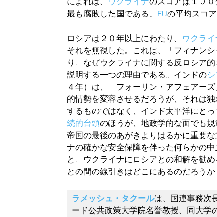
によれば、
ウクライナ
のスコアは１００
最も腐敗した国である。
EU
の平均スコア
ロシアは２０年以上にわたり、
ウクライ
それを無視した。これは、「フィナンシ
り、なぜウクライナに関する反ロシア的
説明する一つの理由である。インドの
シ
４年）は、「フォーリン・アフェアーズ
的情勢を変容させるだろうが、それは独
するものではなく、インド太平洋にとっ
続的台頭
のほうが、地政学的な面でも規
帝国の最後のあがきよりはるかに重要な
ナの確かな安全保障を伴った何らかの中
と、ウクライナにロシアとの和解を勧め
との間の線引きはどこにあるのだろうか
ラメッシュ・タクール
は、国連事務次
ード公共政策大学院名誉教授、同大学