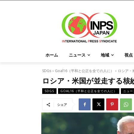
ホーム
ニュース
地域
視点
SDGs
Goal16（平和と公正を全ての人に）
ロシア・
ロシア・米国が並走する核
SDGS
GOAL16（平和と公正を全ての人に）
ニュー
シェア