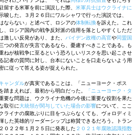
問されたバイデンは、「それは
同様の対抗措置
をもたらす
駐留する米軍を前に演説した際、
米軍兵士はウクライナに
示唆した。３月２６日にワルシャワで行った演説では、
はならない」と述べて、ロシアの
体制転換
を訴えた。これ
し、ロシア国内の戦争反対派の信用を落としやすくしただ
は激しい反発があり、また、
バイデン政権の高官
や
同盟国
三つの発言が失言であるなら、憂慮すべきことである。も
重ねが核戦争に至るという恐ろしいリスクを思い起こさせ
る記者の質問に対し、台本にないことを口走らないよう用
密に従って答える姿が捉えられた。
キャンダル
が真実であることは、「ニューヨーク・ポス
を踏まえれば、最初から明白だった。
「ニューヨーク・タ
重要な問題は、ウクライナ危機の今後に重要な役割を果た
な取引に
大統領が関与していた場合の影響
について、ここ
クライナの腐敗ぶりに目をつぶらなくても、ヴォロディミ
揮した英雄的リーダーシップは称賛できるだろう。トラン
２０２２年１月２５日に発表した
２０２１年腐敗認識指数