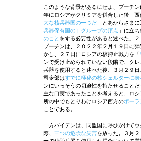
このような背景があるにせよ、プーチン
年にロシアがクリミアを併合した後、西
大な核兵器国の一つだ
」とあからさまに
兵器保有国の］グループの頂点
」に立ち
のこと
をする必要性があると述べた。２
プーチンは、２０２２年２月１９日に弾
かし、２７日にロシアの核抑止戦力を「
ンで受け止められていない段階で、クレ
兵器を使用すると述べた後、３月２９日
司令部は
すでに極秘の核シェルターに身
ンにいっそうの切迫性を持たせることだ
主な口実であったことを考えると、ロシ
所の中でもとりわけロシア西方の
ポーラ
ことである。
一方バイデンは、同盟国に呼びかけてウ
際、
三つの危険な失言
を放った。３月２