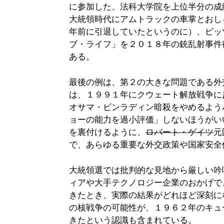
に参加した、法科大学院を上位半分の成
大統領時代にアムトラックの車掌とおし
年前に引退していたというのに）、ピッ
ブ・ライフ」を２０１８年の銃乱射事件
ある。
最後の例は、第２の大きな問題である外
は、１９９１年にクウェート解放戦争に
オサマ・ビンラディン暗殺をやめるよう
ョーの能力を過小評価」しないほうがい
を裏付けるように、
ロバート・ゲイツ
元
で、あらゆる重要な外交政策や国家安全
大統領選では批判的な見地から厳しい吟
ィアや大手テクノロジー企業のおかげで
きたとき、実際の結果がどれほど深刻に
の核戦争の可能性が、１９６２年のキュ
きたという認識も含まれている。