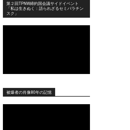
第２回TPNW締約国会議サイドイベント
「私は生きぬく：語られざるセミパラチン
スク」
被爆者の肖像80年の記憶