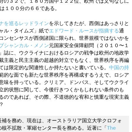
分の３２で、１８０カ国中１２２位、欧州では文句なしに
は１００分の６６である。
ナを巡るレッドライン
を示してきたが、西側はあっさりと
ャル・タイムズ」紙で
エドワード・ルースが指摘する
通
コンセンサスが西側諸国に限られ、世界規模ではないかを
ブシャンカル・メノン
元国家安全保障顧問（２０１０〜１
」誌に、ウクライナにおけるロシアの戦争は欧州の地政学
裁主義と民主主義の超越的対立でもなく、世界秩序を再編
ては限定的な関連性しか持たないと書いている。
中国の持
範的な面でも新たな世界秩序を再構成するうえで、ロシア
意味を持っている。クリミア、ドンバス、そしてウクライ
立的状態に関して、今後行きつくかもしれない条件のも
るのであれば、その際、不道徳的な宥和と慎重な現実主義
？
長補を務め、現在は、オーストラリア国立大学クロフォ
の核不拡散・軍縮センター長を務める。近著に「
The 