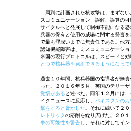
周到に計画された核攻撃は、まずない
スコミュニケーション、誤解、誤算の可
サイクルへと発展して制御不能になる恐
兵器の保有と使用の威嚇に関する発言を
で最も罪深いまでに無責任である。他方
認知機能障害は、ミスコミュニケーショ
米国の現行プロトコルは、スピードと効
とつで核兵器を発射できるようになって
過去１０年間、核兵器国の指導者が無責
った。２０１６年５月、英国のテリーザ
覚悟がある
と述べた。同年１２月には、
イクニュースに反応し、
パキスタンのカ
撃をすると脅かした
。それに続いて２０
レトリック
の応酬を繰り広げた。２０１
争の可能性を警告し
、それに対してイン