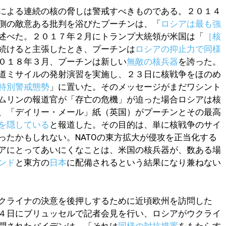
による連続の核の脅しは警戒すべきものである。２０１４
側の敵意ある批判を浴びたプーチンは、「
ロシアは最も強
述べた。２０１７年２月にトランプ大統領が米国は「
［核
続けると主張したとき、プーチンは
ロシアの抑止力で同様
０１８年３月、プーチンは新しい
無敵の核兵器
を誇った。
道ミサイルの発射演習を実施し、２３日に核戦争をほのめ
特別警戒態勢
」に置いた。そのメッセージがまだワシント
ムリンの報道官が「存亡の危機」が迫った場合ロシアは核
、「デイリー・メール」紙（英国）がプーチンとその最高
を隠している
と報道した。その目的は、単に核戦争のサイ
ったかもしれない。NATOの東方拡大が侵攻を正当化する
アにとってあいにくなことは、米国の核兵器が、数ある場
ンド
と東方の
日本
に配備されるという結果になり兼ねない
クライナの決意を後押しするために近頃欧州を訪問した
４日にブリュッセルで記者会見を行い、ロシアがウクライ