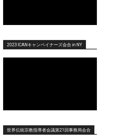
2023 ICANキャンペイナーズ会合 in NY
世界伝統宗教指導者会議第21回事務局会合