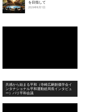
を目指して
2026年8月1日
共感から始まる平和（寺崎広嗣創価学会イ
ンタナショナル平和運動総局長インタビュ
ー）パリ平和会議