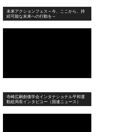
未来アクションフェス～今、ここから、持
続可能な未来への行動を～
寺崎広嗣創価学会インタナショナル平和運
動総局長インタビユー（国連ニュース）