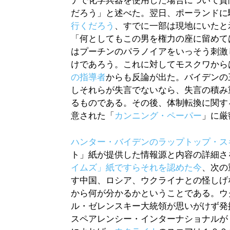
ナで化学兵器を使用した場合について質
だろう」と述べた。翌日、ポーランドに
行くだろう
、すでに一部は現地にいたと
「何としてもこの男を権力の座に留めて
はプーチンのパラノイアをいっそう刺激
けであろう。これに対してモスクワから
の指導者
からも反論が出た。バイデンの
しそれらが失言でないなら、失言の積み
るものである。その後、体制転換に関す
意された「
カンニング・ペーパー
」に厳
ハンター・バイデンのラップトップ・ス
ト」紙が提供した情報源と内容の詳細さ
イムズ」紙ですらそれを認めた今
、次の
す中国、ロシア、ウクライナとの怪しげ
から何が分かるかということである。ウ
ル・ゼレンスキー大統領が思いがけず発
スペアレンシー・インターナショナルが