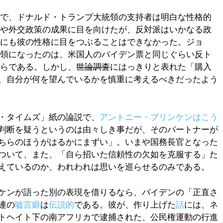
選で、ドナルド・トランプ大統領の支持者は明白な性格的
策や外交政策の成果に目を向けたが、反対派はいかなる政
るにも彼の性格に目をつぶることはできなかった。ジョ
統領になったのは、米国人のバイデン票と同じぐらい反ト
からである。しかし、
世論調査
にはっきりと表れた「購入
、自分が何を望んでいるかを慎重に考えるべきだったよう
・タイムズ」紙の論説で、
アントニー・ブリンケンはこう
判断を疑うというのは由々しき事だが、そのパートナーが
ちらのほうがはるかにまずい」。いまや国務長官となった
ついて、また、「自ら招いた信頼性の欠如を克服する」た
えているのか、われわれは思いを巡らせるのみである。
ケンが語った別の表現を借りるなら、バイデンの「正直さ
連の
嘘言癖
は
伝説的
である。彼が、作り上げた
話
には、ネ
トヘイト下の南アフリカで逮捕された、公民権運動の行進