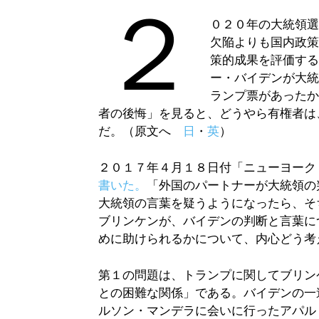
２
０２０年の大統領
欠陥よりも国内政
策的成果を評価す
ー・バイデンが大
ランプ票があった
者の後悔」を見ると、どうやら有権者は
だ。（原文へ
日
・
英
）
２０１７年４月１８日付「ニューヨーク
書いた。
「外国のパートナーが大統領の
大統領の言葉を疑うようになったら、そ
ブリンケンが、バイデンの判断と言葉に
めに助けられるかについて、内心どう考
第１の問題は、トランプに関してブリン
との困難な関係」である。バイデンの一
ルソン・マンデラに会いに行ったアパル