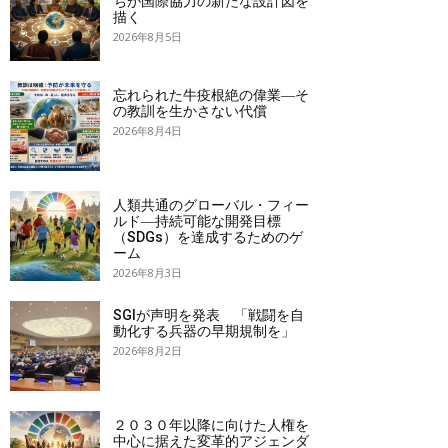
ちが国際協力の新たな設計図を
描く
2026年8月5日
忘れられた牛疫根絶の偉業―そ
の教訓を生かさない代償
2026年8月4日
人類共通のグローバル・フィー
ルド―持続可能な開発目標
（SDGs）を達成するためのゲ
ーム
2026年8月3日
SGIが声明を発表 「戦闘を自
動化する兵器の早期規制を」
2026年8月2日
２０３０年以降に向けた人権を
中心に据えた変革的アジェンダ