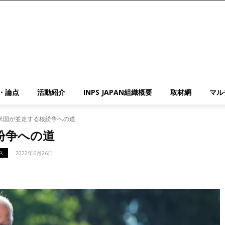
・論点
活動紹介
INPS JAPAN組織概要
取材網
マル
米国が並走する核紛争への道
紛争への道
2022年6月26日
ス