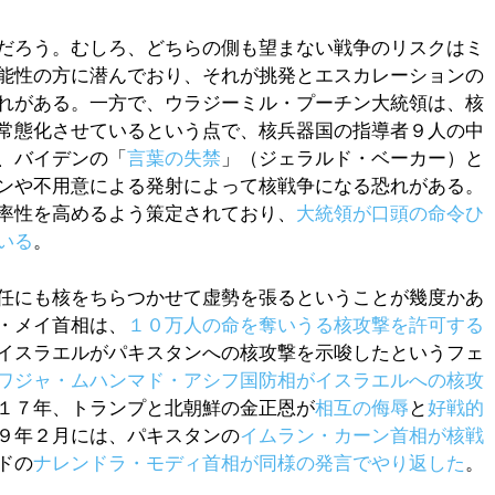
だろう。むしろ、どちらの側も望まない戦争のリスクはミ
能性の方に潜んでおり、それが挑発とエスカレーションの
れがある。一方で、ウラジーミル・プーチン大統領は、核
常態化させているという点で、核兵器国の指導者９人の中
、バイデンの「
言葉の失禁
」（ジェラルド・ベーカー）と
ンや不用意による発射によって核戦争になる恐れがある。
率性を高めるよう策定されており、
大統領が口頭の命令ひ
いる
。
任にも核をちらつかせて虚勢を張るということが幾度かあ
・メイ首相は、
１０万人の命を奪いうる核攻撃を許可する
イスラエルがパキスタンへの核攻撃を示唆したというフェ
ワジャ・ムハンマド・アシフ国防相がイスラエルへの核攻
１７年、トランプと北朝鮮の金正恩が
相互の侮辱
と
好戦的
９年２月には、パキスタンの
イムラン・カーン首相が核戦
ドの
ナレンドラ・モディ首相が同様の発言でやり返した
。