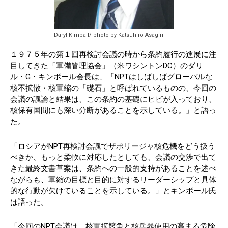
Daryl Kimball/ photo by Katsuhiro Asagiri
１９７５年の第１回再検討会議の時から条約履行の進展に注
目してきた「軍備管理協会」（米ワシントンDC）のダリ
ル・G・キンボール会長は、「NPTはしばしばグローバルな
核不拡散・核軍縮の「礎石」と呼ばれているものの、今回の
会議の議論と結果は、この条約の基礎にヒビが入っており、
核保有国間にも深い分断があることを示している。」と語っ
た。
「ロシアがNPT再検討会議でザポリージャ核危機をどう扱う
べきか、もっと柔軟に対応したとしても、会議の交渉で出て
きた最終文書草案は、条約への一般的支持があることを述べ
ながらも、軍縮の目標と目的に対するリーダーシップと具体
的な行動が欠けていることを示している。」とキンボール氏
は語った。
「今回のNPT会議は、核軍拡競争と核兵器使用の高まる危険