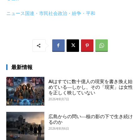
ニュース
国連・市民社会
政治・紛争・平和
最新情報
AIはすでに数十億人の現実を書き換え始
めている―しかし、その「現実」は女性
を正しく映していない
2026年8月7日
広島からの問い―核の影の下で生き続け
るのか
2026年8月6日