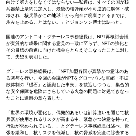
向けて努力をしなくてはならない―私達は、すべての国が核
兵器禁止条約に加入し、最後の核弾頭が不可逆的に解体・破
壊され、核兵器がこの地球上から完全に廃棄されるまでは、
歩みを止めることはない。」とジョンソン博士は語った。
国連のアントニオ・グテーレス事務総長は、NPT再検討会議
が実質的な成果に関する意見の一致に至らず、NPTの強化と
その目標の前進に向けた機会をとらえそこなったことに対し
て、失望を表明した。
グテーレス事務総長は、「NPT加盟各国が真摯かつ意味のあ
る関与を行い、今回の会議がNPTをグローバルな軍縮・不拡
散体制の『礎石』と認識した事実」を歓迎しつつも、集合的
な安全保障を危険にさらしている火急の問題に対処できなっ
たことに遺憾の意を表した。
「世界の環境が悪化し、偶発的あるいは計算違いを通じて核
兵器が使用されるリスクが高まる中、緊急かつ決意を持った
行動が求められている。」とグテーレス事務総長は述べ、緊
張を緩和し、核リスクを低減し、核の脅威を完全に除去する