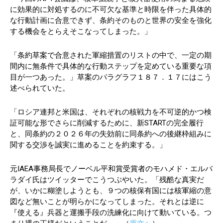
に効果的に対処するのに不可欠な基準と時限を伴った具体的
な行動計画に合意できず、条約そのものと世界の安全を強化
する機会をとらえそこなってしまった。」
「条約草案で合意された軍縮措置のリストの中で、一定の期
間内に無条件で具体的な行動ステップを定めている重要な項
目が一つあった。」草案のパラグラフ１８７．１７にはこう
述べられていた。
「ロシア連邦と米国は、それぞれの核戦力を不可逆的かつ検
証可能な形でさらに削減するために、新STARTの完全履行
と、同条約の２０２６年の失効前に同条約への後継枠組みに
関する交渉を誠実に進めることを約束する。」
元IAEA事務局長でノーベル平和賞受賞者のモハメド・エルバ
ラダイ氏はツイッターでこうつぶやいた。「残酷な真実だ
が、いかに糊塗しようとも、９つの核保有国には核軍縮の意
図など無いことが明らかになってしまった。それとは逆に
『使える』兵器と運搬手段の洗練化に向けて動いている。つ