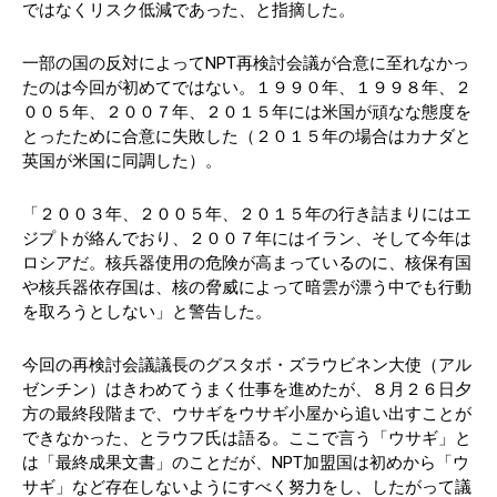
ではなくリスク低減であった、と指摘した。
一部の国の反対によってNPT再検討会議が合意に至れなかっ
たのは今回が初めてではない。１９９０年、１９９８年、２
００５年、２００７年、２０１５年には米国が頑なな態度を
とったために合意に失敗した（２０１５年の場合はカナダと
英国が米国に同調した）。
「２００３年、２００５年、２０１５年の行き詰まりにはエ
ジプトが絡んでおり、２００７年にはイラン、そして今年は
ロシアだ。核兵器使用の危険が高まっているのに、核保有国
や核兵器依存国は、核の脅威によって暗雲が漂う中でも行動
を取ろうとしない」と警告した。
今回の再検討会議議長のグスタボ・ズラウビネン大使（アル
ゼンチン）はきわめてうまく仕事を進めたが、８月２６日夕
方の最終段階まで、ウサギをウサギ小屋から追い出すことが
できなかった、とラウフ氏は語る。ここで言う「ウサギ」と
は「最終成果文書」のことだが、NPT加盟国は初めから「ウ
サギ」など存在しないようにすべく努力をし、したがって議