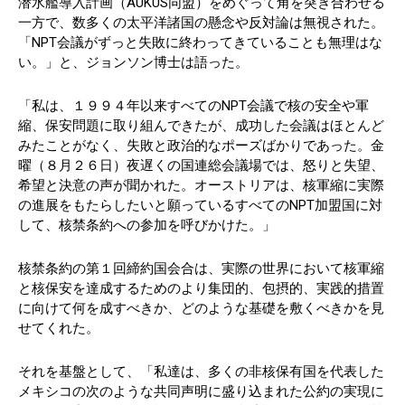
潜水艦導入計画（AUKUS同盟）をめぐって角を突き合わせる
一方で、数多くの太平洋諸国の懸念や反対論は無視された。
「NPT会議がずっと失敗に終わってきていることも無理はな
い。」と、ジョンソン博士は語った。
「私は、１９９４年以来すべてのNPT会議で核の安全や軍
縮、保安問題に取り組んできたが、成功した会議はほとんど
みたことがなく、失敗と政治的なポーズばかりであった。金
曜（８月２６日）夜遅くの国連総会議場では、怒りと失望、
希望と決意の声が聞かれた。オーストリアは、核軍縮に実際
の進展をもたらしたいと願っているすべてのNPT加盟国に対
して、核禁条約への参加を呼びかけた。」
核禁条約の第１回締約国会合は、実際の世界において核軍縮
と核保安を達成するためのより集団的、包摂的、実践的措置
に向けて何を成すべきか、どのような基礎を敷くべきかを見
せてくれた。
それを基盤として、「私達は、多くの非核保有国を代表した
メキシコの次のような共同声明に盛り込まれた公約の実現に