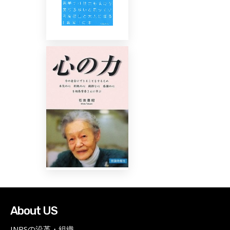
About US
INPSの沿革・組織