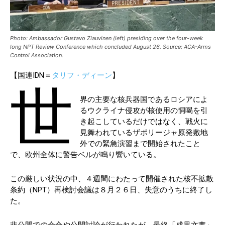
Photo: Ambassador Gustavo Zlauvinen (left) presiding over the four-week
long NPT Review Conference which concluded August 26. Source: ACA-Arms
Control Association.
【国連IDN＝
タリフ・ディーン
】
世
界の主要な核兵器国であるロシアによ
るウクライナ侵攻が核使用の恫喝を引
き起こしているだけではなく、戦火に
見舞われているザポリージャ原発敷地
外での緊急演習まで開始されたこと
で、欧州全体に警告ベルが鳴り響いている。
この厳しい状況の中、４週間にわたって開催された核不拡散
条約（NPT）再検討会議は８月２６日、失意のうちに終了し
た。
非公開での会合や公開討論が行われたが、最終「成果文書」