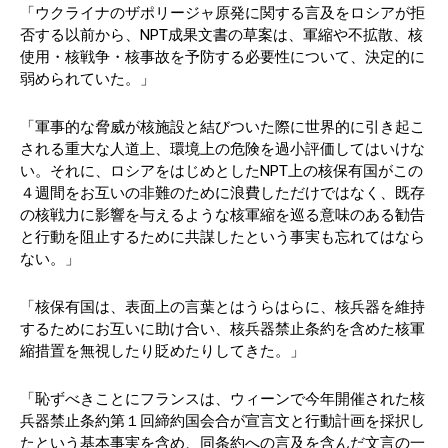
「ウクライナのザポリージャ原発に関する言及をロシアが拒
否する以前から、NPT成果文書の草案は、軍縮や不拡散、核
使用・核戦争・核事故を予防する必要性について、決定的に
弱められていた。」
「軍事的な脅威が核施設と結びついた際に世界的に引き起こ
される重大な人道上、環境上の危険を過小評価してはいけな
い。それに、ロシアをはじめとしたNPT上の核保有国がこの
４週間をお互いの非難のために浪費しただけではなく、既存
の核戦力に影響を与えるような核軍縮を巡る意味のある勧告
と行動を阻止するために共謀したという事実も忘れてはなら
ない。」
「核保有国は、表面上の言葉とはうらはらに、核兵器を維持
するためにお互いに助け合い、核兵器禁止条約を含めた核軍
縮措置を無視したり貶めたりしてきた。」
「恥ずべきことにフランスは、ウィーンで今年開催された核
兵器禁止条約第１回締約国会合が宣言文と行動計画を採択し
たという基本事実を含め、同条約への言及を含んだ文言の一