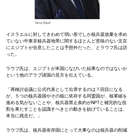
Tariq Rauf
イスラエルに対してきわめて弱い形でしか核兵器放棄を求め
ていない中東非核兵器地帯に関するほとんど意味のない文言
にエジプトが合意したことは予想外だった、とラウフ氏は語
った。
ラウフ氏は、エジプトが米国になびいた結果なのではないか
という他のアラブ諸国の見方を伝えている。
「再検討会議に公式代表として出席するのは７回目になる
が、５つの核兵器国やその核に依存する同盟国が、核軍縮を
進める気がないことや、核兵器禁止条約がNPTと補完的な役
割を果たすことを認識すべきとの動きを妨げていることは、
本当に残念だ。」
ラウフ氏は、核兵器依存国にとって大事なのは核兵器の削減