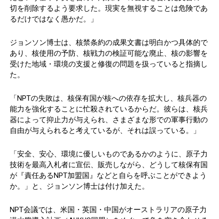
切を削除するよう要求した。現実を無視することは危険であ
るだけではなく愚かだ。」
ジョンソン博士は、核禁条約の成果文書は明白かつ具体的で
あり、核使用の予防、核戦力の検証可能な廃止、核の影響を
受けた地域・環境の支援と修復の問題を扱っていると指摘し
た。
「NPTの失敗は、核保有国が核への依存を拡大し、核兵器の
能力を強化することに忙殺されているからだ。彼らは、核兵
器によって抑止力が与えられ、さまざまな形での軍事行動の
自由が与えられると考えているが、それは誤っている。」
「安全、安心、環境に優しいものであるかのように、原子力
技術を最高入札者に宣伝、販売しながら、どうして核保有国
が『責任あるNPT加盟国』などと自らを呼ぶことができよう
か。」と、ジョンソン博士は付け加えた。
NPT会議では、米国・英国・中国がオーストラリアの原子力