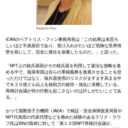
Beatrice Fihn
ICANのベアトリス・フィン事務局長は「この結果は末恐ろ
しいほど不真面目であり、受け入れがたいほど危険な世界情
勢を前にして、完全に責任を放棄したものだ。」と語った。
「NPT上の核兵器国がその核兵器を利用して違法な侵略を進
める中で、核保有国は自らの軍縮義務を進展させることを怠
っただけではなく、核兵器使用のリスクがますます高まる中
で８２０億ドル以上を核戦力の維持・強化に浪費している。
再検討会議が何の行動も起こさないのは許しがたいことであ
る。」
かつて国際原子力機関（IAEA）で検証・安全保障政策局長や
NPT代表団の代表代理などを務めた経験のあるラリク・ラウ
フ氏はIDNの取材に対して「第１０回NPT再検討会議が、