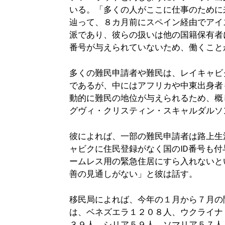
いる。「多くの人がここに仕事のために
辿って、８カ月前にスペイン経由でアイ
派であり、彼らの扱いは他の国籍保有者
番号が与えられていないため、働くこと
多くの難民申請者や難民は、レイキャビ
であるが、中にはアフリカや中東出身者
動的に難民の地位が与えられるため、概
グヴィ・クリスティン・スキャルダルソ
彼によれば、一部の難民申請者は路上生
ャビクに住民登録がなく国のID番号も
ームレス用の緊急住居にすら入れないと
善の見通しがない」と彼は話す。
移民局によれば、今年の１月から７月の
は、ベネズエラ１２０８人、ウクライナ
３９人、シリア５９人、ソマリア５７人