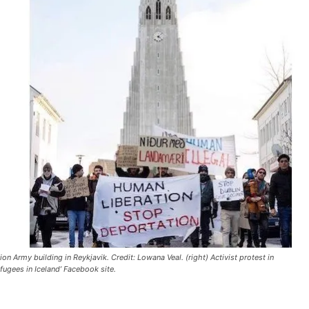
tion Army building in Reykjavik. Credit: Lowana Veal. (right) Activist protest in
fugees in Iceland’ Facebook site.
】