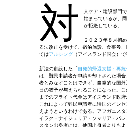
対
人ケア・建設部門
始まっているが、
が拒絶している。
２０２３年８月初
る法改正を受けて、宿泊施設、食事券、
ては
アルシング
（アイスランド国会）で
新法の創設した「
自発的帰還支援・再統
は、難民申請者が申請を却下された場合
者とみなすことはできず、自発的な国外
日の猶予が与えられることになった。こ
までのフライト代金はアイスランド政府
これによって難民申請者に帰国のインセ
えようというわけである。アフガニスタ
イラク・ナイジェリア・ソマリア・パレ
スタン出身者には、他国出身者よりもよ