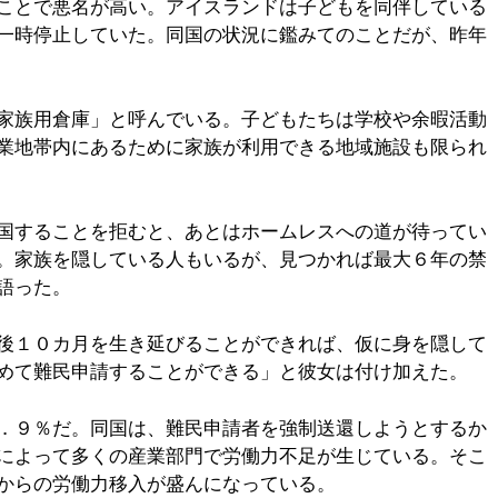
ことで悪名が高い。アイスランドは子どもを同伴している
一時停止していた。同国の状況に鑑みてのことだが、昨年
家族用倉庫」と呼んでいる。子どもたちは学校や余暇活動
業地帯内にあるために家族が利用できる地域施設も限られ
国することを拒むと、あとはホームレスへの道が待ってい
。家族を隠している人もいるが、見つかれば最大６年の禁
語った。
後１０カ月を生き延びることができれば、仮に身を隠して
めて難民申請することができる」と彼女は付け加えた。
．９％だ。同国は、難民申請者を強制送還しようとするか
によって多くの産業部門で労働力不足が生じている。そこ
からの労働力移入が盛んになっている。