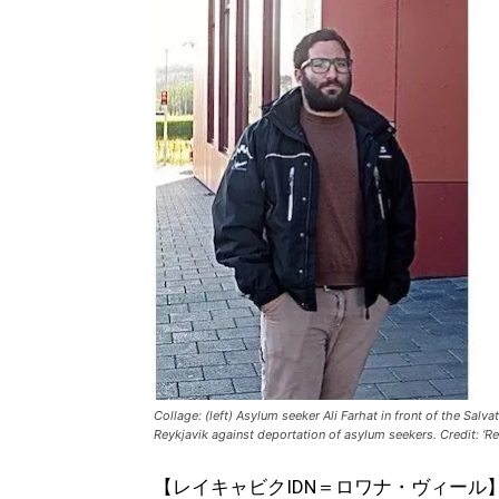
Collage: (left) Asylum seeker Ali Farhat in front of the Salva
Reykjavik against deportation of asylum seekers. Credit: ‘Re
【レイキャビクIDN＝ロワナ・ヴィール