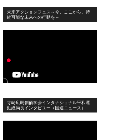
未来アクションフェス～今、ここから、持
続可能な未来への行動を～
寺崎広嗣創価学会インタナショナル平和運
動総局長インタビユー（国連ニュース）