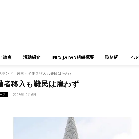
・論点
活動紹介
INPS JAPAN組織概要
取材網
マル
スランド｜外国人労働者移入も難民は雇わず
働者移入も難民は雇わず
2023年12月6日
ース