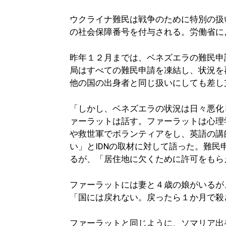
ウクライナ難民は戦争のために特別の扱
の社会保障番号を付与される。労働省に
昨年１２月までは、ベネズエラの難民申
局はすべての難民申請を凍結し、状況を
他の国の出身者と同じ扱いにしても差し
「しかし、ベネズエラの状況は日々悪化
ァーラットは話す。ファーラットは心理
や救世軍でボランティアをし、英語の講
い」とIDNの取材に対して語った。難
るが、「居住地に欠くために許可をもら
ファーラットには妻と４歳の娘がいるが
「国には戻れない。戻ったら１か月で殺
ファーラットと同じように、ソマリア出