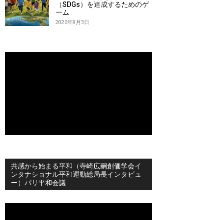
（SDGs）を達成するためのゲ
ーム
2026年8月3日
共感から始まる平和（寺崎広嗣創価学会イ
ンタナショナル平和運動総局長インタビュ
ー）パリ平和会議