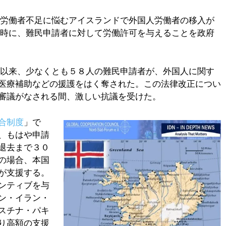
で労働者不足に悩むアイスランドで外国人労働者の移入が
同時に、難民申請者に対して労働許可を与えることを政府
め以来、少なくとも５８人の難民申請者が、外国人に関す
医療補助などの援護をはく奪された。この法律改正につい
審議がなされる間、激しい抗議を受けた。
合制度
」で
、もはや申請
退去まで３０
の場合、本国
が支援する。
ンティブを与
ン・イラン・
スチナ・パキ
り高額の支援