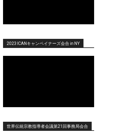
2023 ICANキャンペイナーズ会合 in NY
世界伝統宗教指導者会議第21回事務局会合