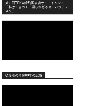
第２回TPNW締約国会議サイドイベント
「私は生きぬく：語られざるセミパラチン
スク」
被爆者の肖像80年の記憶