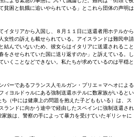
法による緊急の事態について議論した。難民は「街頭で夜
て貧困と飢餓に追いやられている」とこれら団体の声明は
てイタリアから入国し、８月１１日に送還者用ホテルから
人女性の訴えも載せられている。アイスランドは難民申請
と結んでいないため、彼女らはイタリアに送還されること
春をさせられていた国に送り返すのか」と訴えている。し
ていくことなどできない。私たちが求めているのは平穏と
ンバーであるフランス人モルガン・プリエ＝マヘオによる
フィヨルドゥルにある強制送還ホテルに数家族がいるとい
たち（中には健康上の問題を抱えた子どももいる）は、ス
スランドに向かう途中で経由したスペインに強制送還され
2家族は、警察の手によって暴力を受けていたギリシャに