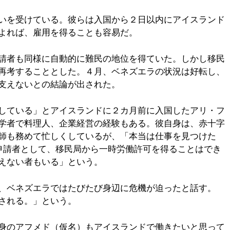
いを受けている。彼らは入国から２日以内にアイスランド
よれば、雇用を得ることも容易だ。
請者も同様に自動的に難民の地位を得ていた。しかし移民
再考することとした。４月、ベネズエラの状況は好転し、
支えないとの結論が出された。
している」とアイスランドに２カ月前に入国したアリ・フ
学者で料理人、企業経営の経験もある。彼自身は、赤十字
師も務めて忙しくしているが、「本当は仕事を見つけた
民申請者として、移民局から一時労働許可を得ることはでき
えない者もいる」という。
、ベネズエラではたびたび身辺に危機が迫ったと話す。
される。」という。
身のアフメド（仮名）もアイスランドで働きたいと思って