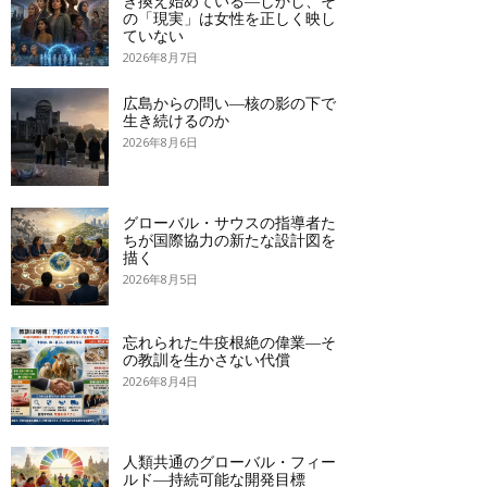
き換え始めている―しかし、そ
の「現実」は女性を正しく映し
ていない
2026年8月7日
広島からの問い―核の影の下で
生き続けるのか
2026年8月6日
グローバル・サウスの指導者た
ちが国際協力の新たな設計図を
描く
2026年8月5日
忘れられた牛疫根絶の偉業―そ
の教訓を生かさない代償
2026年8月4日
人類共通のグローバル・フィー
ルド―持続可能な開発目標