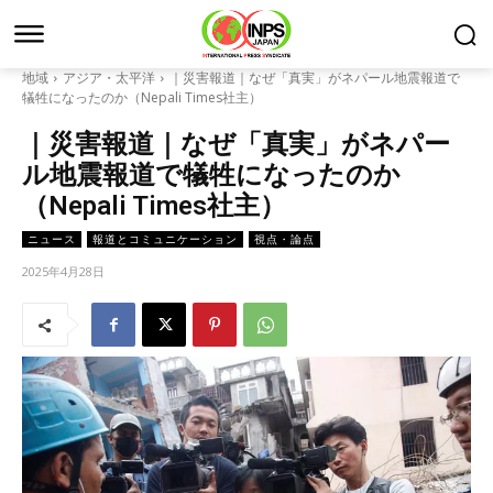
地域
アジア・太平洋
｜災害報道｜なぜ「真実」がネパール地震報道で
犠牲になったのか（Nepali Times社主）
｜災害報道｜なぜ「真実」がネパー
ル地震報道で犠牲になったのか
（Nepali Times社主）
ニュース
報道とコミュニケーション
視点・論点
2025年4月28日