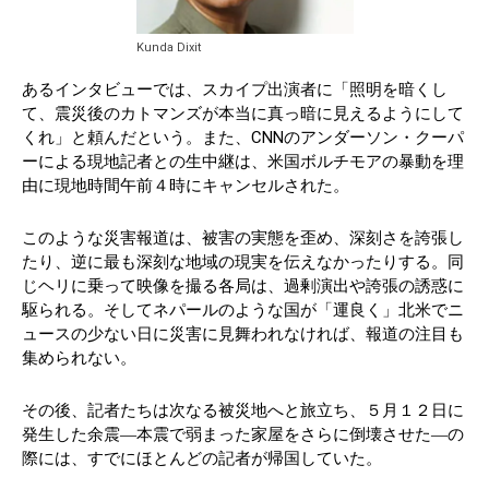
Kunda Dixit
あるインタビューでは、スカイプ出演者に「照明を暗くし
て、震災後のカトマンズが本当に真っ暗に見えるようにして
くれ」と頼んだという。また、CNNのアンダーソン・クーパ
ーによる現地記者との生中継は、米国ボルチモアの暴動を理
由に現地時間午前４時にキャンセルされた。
このような災害報道は、被害の実態を歪め、深刻さを誇張し
たり、逆に最も深刻な地域の現実を伝えなかったりする。同
じヘリに乗って映像を撮る各局は、過剰演出や誇張の誘惑に
駆られる。そしてネパールのような国が「運良く」北米でニ
ュースの少ない日に災害に見舞われなければ、報道の注目も
集められない。
その後、記者たちは次なる被災地へと旅立ち、５月１２日に
発生した余震―本震で弱まった家屋をさらに倒壊させた―の
際には、すでにほとんどの記者が帰国していた。