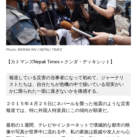
Photo: BIKRAM RAI / NEPALI TIMES
【カトマンズNepali Times＝クンダ・ディキシット】
報道している災害の当事者になって初めて、ジャーナリ
ストたちは、自分たちが危機の中で描いている現実がい
かに限られた一面に過ぎないかを痛感する。
２０１５年４月２５日にネパールを襲った地震のような災害
報道では、特に外国人特派員にこの傾向が顕著だ。
最初の１週間、テレビやインターネットで壊滅的な都市の映
像や写真が世界中に流れる中、私の家族は親戚や友人から心