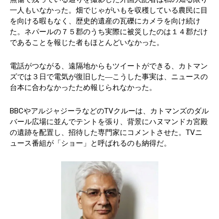
一人もいなかった。畑でじゃがいもを収穫している農民に目
を向ける暇もなく、歴史的遺産の瓦礫にカメラを向け続け
た。ネパールの７５郡のうち実際に被災したのは１４郡だけ
であることを報じた者もほとんどいなかった。
電話がつながる、遠隔地からもツイートができる、カトマン
ズでは３日で電気が復旧した―こうした事実は、ニュースの
台本に合わなかったため報じられなかった。
BBCやアルジャジーラなどのTVクルーは、カトマンズのダル
バール広場に並んでテントを張り、背景にハヌマンドカ宮殿
の遺跡を配置し、招待した専門家にコメントさせた。TVニ
ュース番組が「ショー」と呼ばれるのも納得だ。