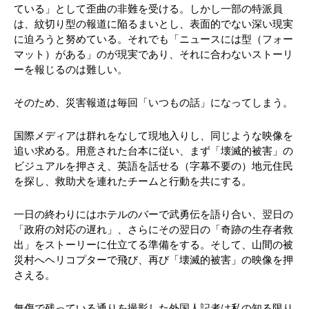
ている」として歪曲の非難を受ける。しかし一部の特派員
は、紋切り型の報道に陥るまいとし、表面的でない深い現実
に迫ろうと努めている。それでも「ニュースには型（フォー
マット）がある」のが現実であり、それに合わないストーリ
ーを報じるのは難しい。
そのため、災害報道は毎回「いつもの話」になってしまう。
国際メディアは群れをなして現地入りし、同じような映像を
追い求める。用意された台本に従い、まず「壊滅的被害」の
ビジュアルを押さえ、英語を話せる（字幕不要の）地元住民
を探し、救助犬を連れたチームと行動を共にする。
一日の終わりにはホテルのバーで武勇伝を語り合い、翌日の
「政府の対応の遅れ」、さらにその翌日の「奇跡の生存者救
出」をストーリーに仕立てる準備をする。そして、山間の被
災村へヘリコプターで飛び、再び「壊滅的被害」の映像を押
さえる。
無傷で残っている通りを撮影した外国人記者は私の知る限り