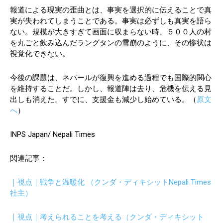
報道による現実の歪曲とは、事実を選択的に伝えることで真
実が失われてしまうことである。事実は必ずしも真実を語ら
ない。規模が大きすぎて画面に収まらない時、５００人の村
を丸ごと飲み込んだラングタンの雪崩のように、その惨状は
視覚化できない。
今後の課題は、ネパールが復興を進める過程でも国際的関心
を維持することだ。しかし、報道陣は去り、危機を伝える見
出しも消えた。すでに、支援金も減少し始めている。（
原文
へ
）
INPS Japan/ Nepali Times
関連記事：
｜視点｜戦争と温暖化 （クンダ・ディキシットNepali Times
社主）
｜視点｜考えられることを考える（クンダ・ディキシット