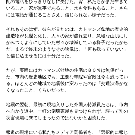
配の電話をひっきりなしに受けた。皆、私たちがまだ生きて
いること、家が無事であること、水も食料もあること、さら
には電話が通じることさえ、信じられない様子だった。
それもそのはず、彼らが見たのは、カトマンズ盆地の歴史的
建造物が瓦礫と化し、人々の家が崩れ去り、急峻な山肌にし
がみつくようにしていた村々が壊滅している様子だったから
だ。まるで終末のようなその映像は、「何も残っていない」
と信じ込ませるには十分だった。
だが、実際にはカトマンズ盆地の住宅の８０％は無傷だっ
た。市内の歴史地区でも、主要な寺院や宮殿は今も残ってい
る。ほとんどの地域で地震後に変わったのは「交通渋滞がな
くなったこと」くらいだった。
地震の翌朝、最初に現地入りした外国人特派員たちは、市内
へ向かう道中、一軒の倒壊家屋も見つけられず、誤って別の
災害現場に来てしまったのではないかと困惑した。
報道の現場にいる私たちメディア関係者も、「選択的に報じ