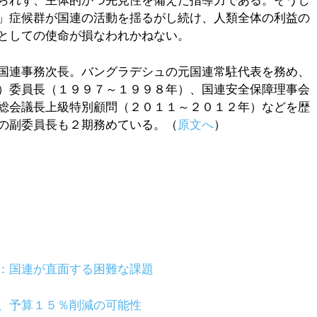
られず、主体的かつ先見性を備えた指導力である。そうし
」症候群が国連の活動を揺るがし続け、人類全体の利益の
としての使命が損なわれかねない。
国連事務次長。バングラデシュの元国連常駐代表を務め、
）委員長（１９９７～１９９８年）、国連安全保障理事会
総会議長上級特別顧問（２０１１～２０１２年）などを歴
の副委員長も２期務めている。（
原文へ
）
：国連が直面する困難な課題
、予算１５％削減の可能性