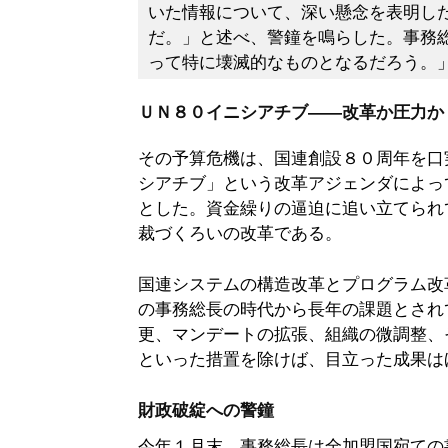
いた情報について、深い懸念を表明し
だ。」と述べ、警鐘を鳴らした。事務
って特に壊滅的なものとなるだろう。
ＵＮ８０イニシアチブ――改革か圧力か
その予算危機は、国連創設８０周年を口
シアチブ」という改革アジェンダによっ
とした。資金繰りの逼迫に追い立てられ
裁づくろいの改革である。
国連システムの構造改革とプログラム改
の事務総長の時代から長年の課題とされ
更、マンデートの拡張、組織の微調整、
といった措置を除けば、目立った成果は
財政破綻への警鐘
今年１月末、事務総長は全加盟国宛ての