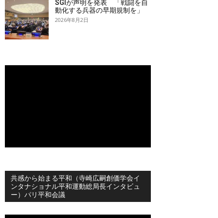
SGIが声明を発表 「戦闘を自
動化する兵器の早期規制を」
2026年8月2日
共感から始まる平和（寺崎広嗣創価学会イ
ンタナショナル平和運動総局長インタビュ
ー）パリ平和会議