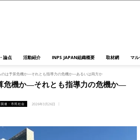
・論点
活動紹介
INPS JAPAN組織概要
取材網
マル
るのは予算危機か―それとも指導力の危機か―あるいは両方か
算危機か―それとも指導力の危機か―
2026年3月26日
国連・市民社会