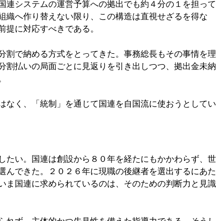
国連システムの運営予算への拠出でも約４分の１を担って
組織へ作り替えない限り、この構造は直視せざるを得な
前提に対応すべきである。
分割で納める方式をとってきた。事務総長もその事情を理
分割払いの局面ごとに見返りを引き出しつつ、拠出金未納
。
はなく、「統制」を通じて国連を自国流に使おうとしてい
したい。国連は創設から８０年を経たにもかかわらず、世
選んできた。２０２６年に現職の後継者を選出するにあた
いま国連に求められているのは、そのための判断力と見識