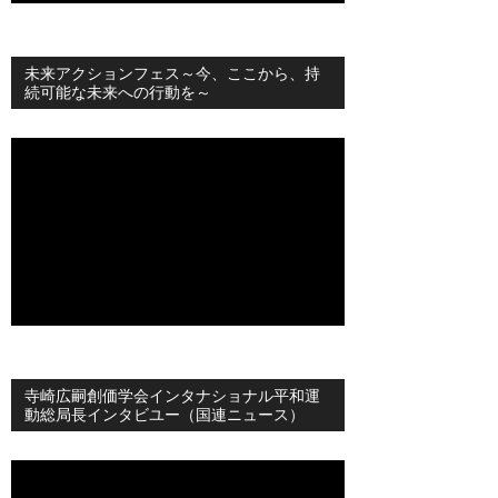
未来アクションフェス～今、ここから、持
続可能な未来への行動を～
寺崎広嗣創価学会インタナショナル平和運
動総局長インタビユー（国連ニュース）