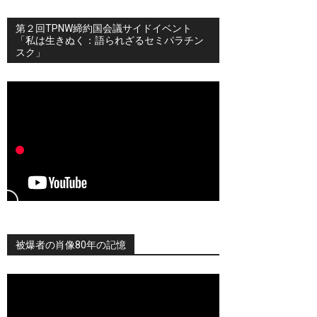
第２回TPNW締約国会議サイドイベント
「私は生きぬく：語られざるセミパラチン
スク」
被爆者の肖像80年の記憶