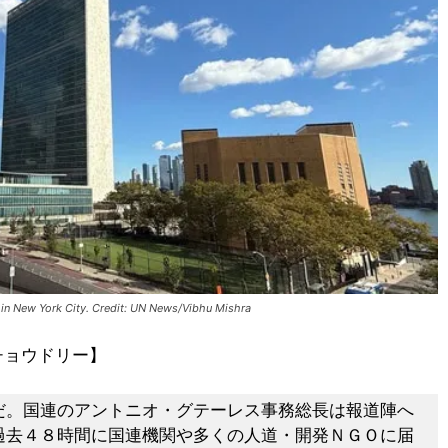
 in New York City. Credit: UN News/Vibhu Mishra
チョウドリー】
だ。国連のアントニオ・グテーレス事務総長は報道陣へ
過去４８時間に国連機関や多くの人道・開発ＮＧＯに届