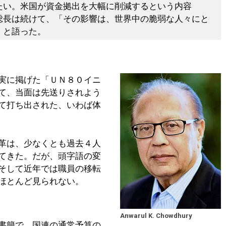
たい。米国が資金拠出を大幅に削減するという内容
総長は続けて、「その影響は、世界中の脆弱な人々にと
」と語った。
実に掲げた「ＵＮ８０イニ
て、当面は先送りされよう
て打ち出された、いわば体
革は、少なくとも過去４人
てきた。だが、頭字語の変
そして近年では職員の移転
ほとんど見られない。
Anwarul K. Chowdhury
書簡で、国連の通常予算の