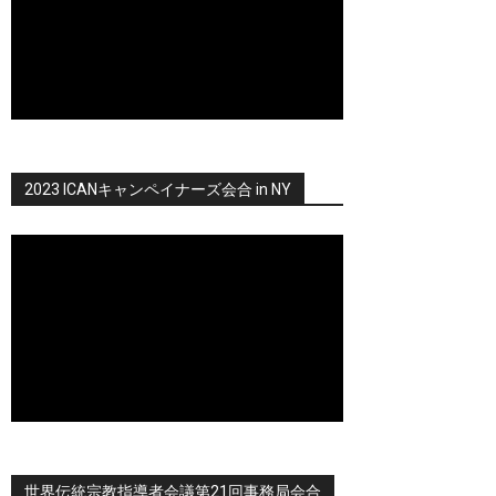
2023 ICANキャンペイナーズ会合 in NY
世界伝統宗教指導者会議第21回事務局会合