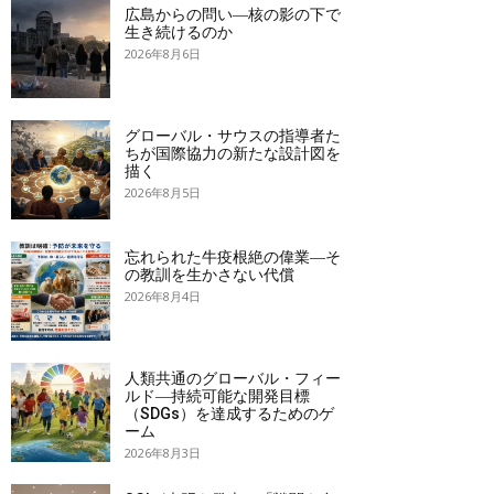
広島からの問い―核の影の下で
生き続けるのか
2026年8月6日
グローバル・サウスの指導者た
ちが国際協力の新たな設計図を
描く
2026年8月5日
忘れられた牛疫根絶の偉業―そ
の教訓を生かさない代償
2026年8月4日
人類共通のグローバル・フィー
ルド―持続可能な開発目標
（SDGs）を達成するためのゲ
ーム
2026年8月3日