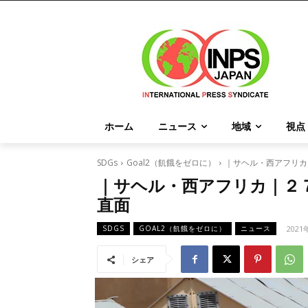
ホーム
ニュース
地域
視点
SDGs
Goal2（飢餓をゼロに）
｜サヘル・西アフリカ
｜サヘル・西アフリカ｜２
直面
2021
SDGS
GOAL2（飢餓をゼロに）
ニュース
シェア