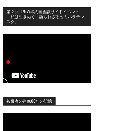
第２回TPNW締約国会議サイドイベント
「私は生きぬく：語られざるセミパラチン
スク」
被爆者の肖像80年の記憶