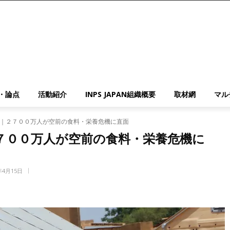
・論点
活動紹介
INPS JAPAN組織概要
取材網
マル
｜２７００万人が空前の食料・栄養危機に直面
７００万人が空前の食料・栄養危機に
年4月15日