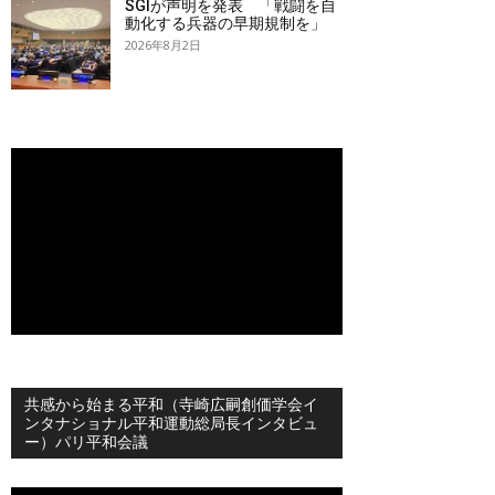
SGIが声明を発表 「戦闘を自
動化する兵器の早期規制を」
2026年8月2日
共感から始まる平和（寺崎広嗣創価学会イ
ンタナショナル平和運動総局長インタビュ
ー）パリ平和会議