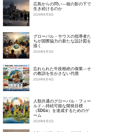
広島からの問い―核の影の下で
生き続けるのか
2026年8月6日
グローバル・サウスの指導者た
ちが国際協力の新たな設計図を
描く
2026年8月5日
忘れられた牛疫根絶の偉業―そ
の教訓を生かさない代償
2026年8月4日
人類共通のグローバル・フィー
ルド―持続可能な開発目標
（SDGs）を達成するためのゲ
ーム
2026年8月3日