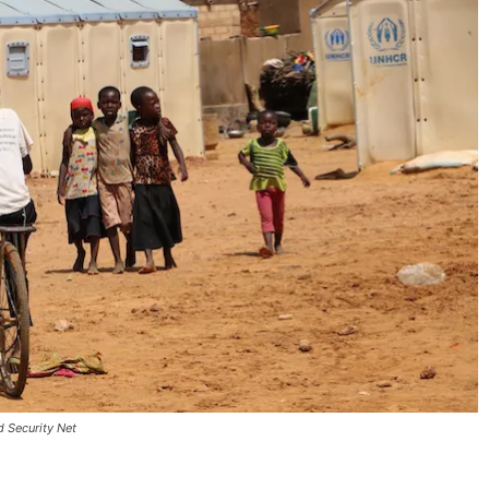
d Security Net
】