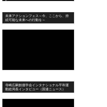
未来アクションフェス～今、ここから、持
続可能な未来への行動を～
寺崎広嗣創価学会インタナショナル平和運
動総局長インタビユー（国連ニュース）