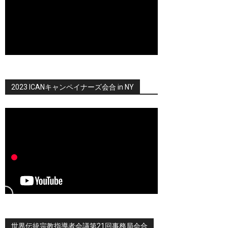
2023 ICANキャンペイナーズ会合 in NY
世界伝統宗教指導者会議第21回事務局会合