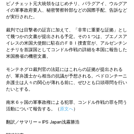
ピノチェット元大統領をはじめチリ、パラグアイ、ウルグア
イの軍事政府要人、秘密警察幹部などの国際手配、告訴など
が実行された。
裁判では目撃者の証言に加えて、「非常に重要な証拠」とし
て幾つかの文書が提出される予定。その１つは、ブエノスア
イレスの米国大使館に駐在のＦＢＩ捜査官が、アルゼンチン
とチリを首謀国としてコンドル作戦の詳細を本国に報告した
米国務省の機密文書。
モンテネグロ裁判官の法廷にはこれらの証拠が提出される
が、軍弁護士から相当の抗議が予想される。ペドロンチーニ
弁護士は人々の関心が薄れる前に、ぜひとも口頭尋問を行い
たいとする。
南米６ヶ国の軍事政権による犯罪、コンドル作戦の罪を問う
活動について報告する。（
原文へ
）
翻訳／サマリー＝IPS Japan浅霧勝浩