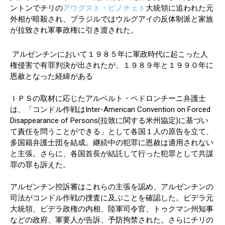
ントンでチリの
アウグスト・ピノチェト
大統領に追われた元
外相が暗殺され、ブラジルではウルグアイの反体制派と家族
が拉致され軍事政権に引き渡された。
アルゼンチンにおいて１９８５年に軍政時代に起こった人
権侵害で有罪判決が出されたが、１９８９年と１９９０年に
恩赦となった経緯がある
ＩＰＳの取材に応じたアルベルト・ペドロンチーニ弁護士
は、「コンドル作戦はInter-American Convention on Forced
Disappearance of Persons(拉致に関する米州協定)に基づい
て責任を問うことができる」として各国１人の原告を立て、
多国籍弁護士団を結成。継続中の犯罪に恩赦は適用されない
と主張。さらに、各国首長が結託して行った犯罪として共謀
罪の罪も訴えた。
アルゼンチン控訴審はこれらの主張を認め、アルゼンチンの
司法がコンドル作戦の捜査に及ぶことを確認した。ビデラ元
大統領、ビデラ政権の内相、陸軍司令官、トゥクマン州知事
などの政府、軍要人が告訴、予防拘禁された。さらにチリの