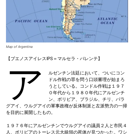
Map of Argentina
【ブエノスアイレスIPS＝マルセラ・バレンテ】
ア
ルゼンチン法廷において、ついにコン
ドル作戦の罪を問う口頭審理が始まろ
うとしている。コンドル作戦は１９７
０年代から１９８０年代にアルゼンチ
ン、ボリビア、ブラジル、チリ、パラ
グアイ、ウルグアイの軍事政権が反体制派と左派勢力の一掃
を目的に展開したもの。
１９７６年にアルゼンチンでウルグアイの議員２人と市民４
人、ボリビアのトーレス元大統領の死体が見つかった。ワシ