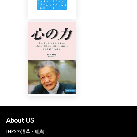
About US
INPSの沿革・組織