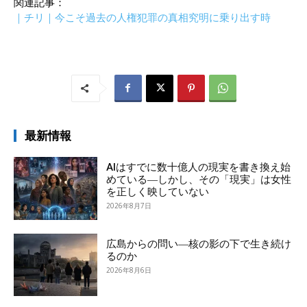
関連記事：
｜チリ｜今こそ過去の人権犯罪の真相究明に乗り出す時
最新情報
AIはすでに数十億人の現実を書き換え始
めている―しかし、その「現実」は女性
を正しく映していない
2026年8月7日
広島からの問い―核の影の下で生き続け
るのか
2026年8月6日