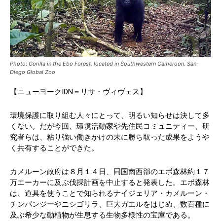
Photo: Gorilla in the Ebo Forest, located in Southwestern Cameroon. San-
Diego Global Zoo
【ニューヨークIDN＝リサ・ヴィヴェス】
環境保護に取り組む人々にとって、明るい知らせは決して多
くない。だが今回、環境活動家や先住民コミュニティー、研
究者らは、粘り強い働きかけの末に勝ち取った成果をようや
く共有することができた。
カメルーン政府は８月１４日、同国南西部のエボ森林約１７
万エーカーに及ぶ伐採計画を中止すると発表した。エボ森林
は、道具を使うことで知られるナイジェリア・カメルーン・
チンパンジーやニシゴリラ、巨大ガエルをはじめ、数百種に
及ぶ希少な動植物が生息する生物多様性の宝庫である。