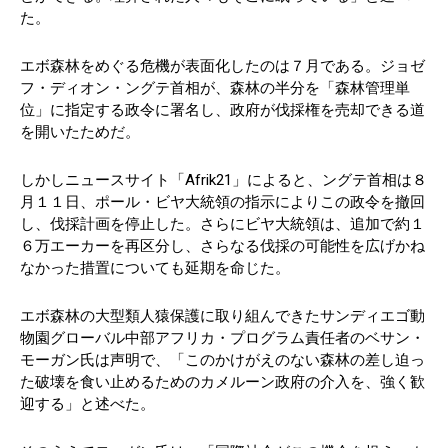
た。
エボ森林をめぐる危機が表面化したのは７月である。ジョゼ
フ・ディオン・ングテ首相が、森林の半分を「森林管理単
位」に指定する政令に署名し、政府が伐採権を売却できる道
を開いたためだ。
しかしニュースサイト「Afrik21」によると、ングテ首相は８
月１１日、ポール・ビヤ大統領の指示によりこの政令を撤回
し、伐採計画を停止した。さらにビヤ大統領は、追加で約１
６万エーカーを再区分し、さらなる伐採の可能性を広げかね
なかった措置についても延期を命じた。
エボ森林の大型類人猿保護に取り組んできたサンディエゴ動
物園グローバル中部アフリカ・プログラム責任者のベサン・
モーガン氏は声明で、「このかけがえのない森林の差し迫っ
た破壊を食い止めるためのカメルーン政府の介入を、強く歓
迎する」と述べた。