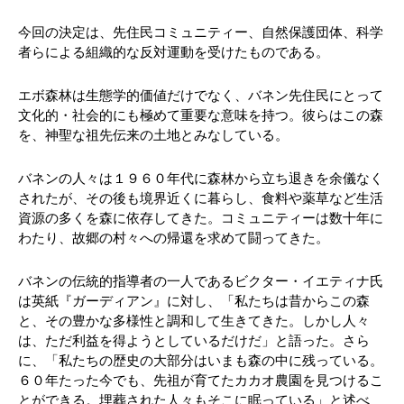
今回の決定は、先住民コミュニティー、自然保護団体、科学
者らによる組織的な反対運動を受けたものである。
エボ森林は生態学的価値だけでなく、バネン先住民にとって
文化的・社会的にも極めて重要な意味を持つ。彼らはこの森
を、神聖な祖先伝来の土地とみなしている。
バネンの人々は１９６０年代に森林から立ち退きを余儀なく
されたが、その後も境界近くに暮らし、食料や薬草など生活
資源の多くを森に依存してきた。コミュニティーは数十年に
わたり、故郷の村々への帰還を求めて闘ってきた。
バネンの伝統的指導者の一人であるビクター・イエティナ氏
は英紙『ガーディアン』に対し、「私たちは昔からこの森
と、その豊かな多様性と調和して生きてきた。しかし人々
は、ただ利益を得ようとしているだけだ」と語った。さら
に、「私たちの歴史の大部分はいまも森の中に残っている。
６０年たった今でも、先祖が育てたカカオ農園を見つけるこ
とができる。埋葬された人々もそこに眠っている」と述べ