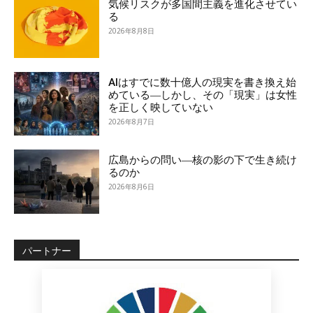
気候リスクが多国間主義を進化させてい
る
2026年8月8日
AIはすでに数十億人の現実を書き換え始
めている―しかし、その「現実」は女性
を正しく映していない
2026年8月7日
広島からの問い―核の影の下で生き続け
るのか
2026年8月6日
パートナー