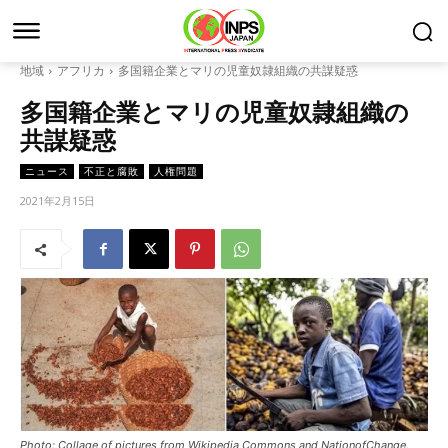
地域
アフリカ
多国籍企業とマリの児童奴隷組織の共謀疑惑
多国籍企業とマリの児童奴隷組織の
共謀疑惑
ニュース
不正と腐敗
人権問題
2021年2月15日
Photo: Collage of pictures from Wikipedia Commons and NationofChange.