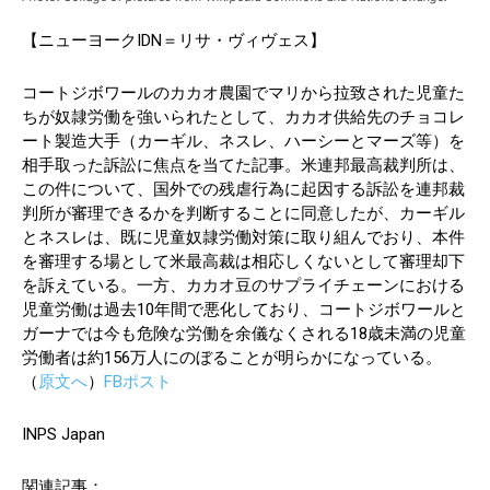
【ニューヨークIDN＝リサ・ヴィヴェス】
コートジボワールのカカオ農園でマリから拉致された児童た
ちが奴隷労働を強いられたとして、カカオ供給先のチョコレ
ート製造大手（カーギル、ネスレ、ハーシーとマーズ等）を
相手取った訴訟に焦点を当てた記事。米連邦最高裁判所は、
この件について、国外での残虐行為に起因する訴訟を連邦裁
判所が審理できるかを判断することに同意したが、カーギル
とネスレは、既に児童奴隷労働対策に取り組んでおり、本件
を審理する場として米最高裁は相応しくないとして審理却下
を訴えている。一方、カカオ豆のサプライチェーンにおける
児童労働は過去10年間で悪化しており、コートジボワールと
ガーナでは今も危険な労働を余儀なくされる18歳未満の児童
労働者は約156万人にのぼることが明らかになっている。
（
原文へ
）
FBポスト
INPS Japan
関連記事：