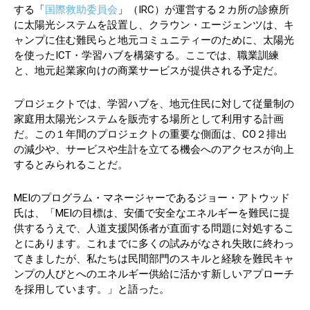
する「
国際救助委員会
」（IRC）が運営する２カ所の診療所
に太陽光システムを設置し、クラウン・エージェンツは、キ
ャンプに住む難民らと地元コミュニティーのために、太陽光
を使ったICT・学習ハブを構築する。ここでは、職業訓練
と、地元起業家向けの商業サービスが提供される予定だ。
プロジェクトでは、学習ハブを、地元住民に対して従量制の
家庭用太陽光システムを販売する場所として利用する計画
だ。この１年間のプロジェクトの重要な側面は、CO２排出
の減少や、サービスや生計を立てる機会へのアクセスが向上
するとみられることだ。
MEIのプログラム・マネージャーであるジョー・アトウッド
氏は、「MEIの目標は、安価で安全なエネルギーを難民に提
供するうえで、人道支援関係者が直面する問題に対処するこ
とにあります。これまでに多くの試みがなされ失敗に終わっ
てきましたが、私たちは民間部門のスキルと経験を難民キャ
ンプの人びとへのエネルギー供給に活かす新しいアプローチ
を採用しています。」と語った。