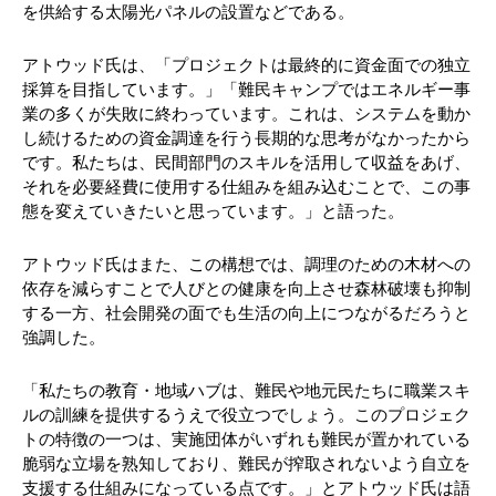
を供給する太陽光パネルの設置などである。
アトウッド氏は、「プロジェクトは最終的に資金面での独立
採算を目指しています。」「難民キャンプではエネルギー事
業の多くが失敗に終わっています。これは、システムを動か
し続けるための資金調達を行う長期的な思考がなかったから
です。私たちは、民間部門のスキルを活用して収益をあげ、
それを必要経費に使用する仕組みを組み込むことで、この事
態を変えていきたいと思っています。」と語った。
アトウッド氏はまた、この構想では、調理のための木材への
依存を減らすことで人びとの健康を向上させ森林破壊も抑制
する一方、社会開発の面でも生活の向上につながるだろうと
強調した。
「私たちの教育・地域ハブは、難民や地元民たちに職業スキ
ルの訓練を提供するうえで役立つでしょう。このプロジェク
トの特徴の一つは、実施団体がいずれも難民が置かれている
脆弱な立場を熟知しており、難民が搾取されないよう自立を
支援する仕組みになっている点です。」とアトウッド氏は語