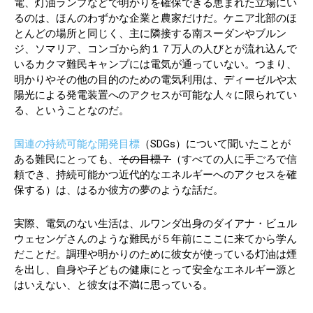
電、灯油ランプなどで明かりを確保できる恵まれた立場にい
るのは、ほんのわずかな企業と農家だけだ。ケニア北部のほ
とんどの場所と同じく、主に隣接する南スーダンやブルン
ジ、ソマリア、コンゴから約１７万人の人びとが流れ込んで
いるカクマ難民キャンプには電気が通っていない。つまり、
明かりやその他の目的のための電気利用は、ディーゼルや太
陽光による発電装置へのアクセスが可能な人々に限られてい
る、ということなのだ。
国連の持続可能な開発目標
（SDGs）について聞いたことが
ある難民にとっても、
その目標７
（すべての人に手ごろで信
頼でき、持続可能かつ近代的なエネルギーへのアクセスを確
保する）は、はるか彼方の夢のような話だ。
実際、電気のない生活は、ルワンダ出身のダイアナ・ビュル
ウェセンゲさんのような難民が５年前にここに来てから学ん
だことだ。調理や明かりのために彼女が使っている灯油は煙
を出し、自身や子どもの健康にとって安全なエネルギー源と
はいえない、と彼女は不満に思っている。