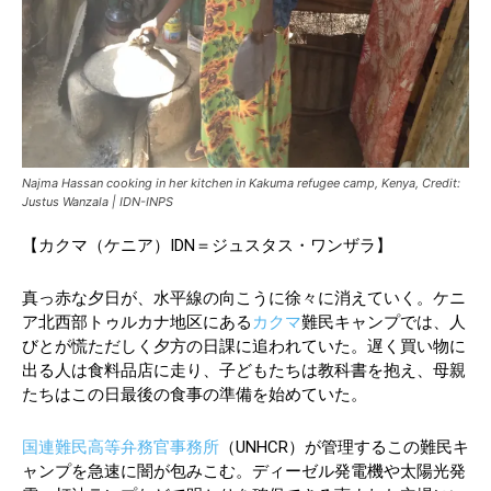
Najma Hassan cooking in her kitchen in Kakuma refugee camp, Kenya, Credit:
Justus Wanzala | IDN-INPS
【カクマ（ケニア）IDN＝ジュスタス・ワンザラ】
真っ赤な夕日が、水平線の向こうに徐々に消えていく。ケニ
ア北西部トゥルカナ地区にある
カクマ
難民キャンプでは、人
びとが慌ただしく夕方の日課に追われていた。遅く買い物に
出る人は食料品店に走り、子どもたちは教科書を抱え、母親
たちはこの日最後の食事の準備を始めていた。
国連難民高等弁務官事務所
（UNHCR）が管理するこの難民キ
ャンプを急速に闇が包みこむ。ディーゼル発電機や太陽光発