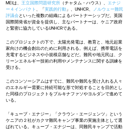
MEIは、
王立国際問題研究所
（チャタム・ハウス）、
エナジ
ー４インパクト
、「
実践的行動
」、UNHCR、
ノルウェー難民
評議会
といった複数の組織によるパートナーシップだ。英国
国際開発省が資金を提供し、主なパートナーは、ケニア政府
と緊密に協力しているUNHCRである。
このプロジェクトの下で、太陽光発電は、教育と、地元起業
家向けの機会創出のために利用される。例えば、携帯電話を
充電するビジネスや小規模店舗などだ。難民や地元民は、ク
リーンエネルギー技術の利用やメンテナンスに関する訓練を
受ける。
このコンソーシアムはすでに、難民や難民を受け入れる人々
のエネルギー需要に持続可能な形で対処することを目的とし
た同様のプロジェクトをブルキナファソやヨルダンで進めて
いる。
「キューブ・エナジー」「クラウン・エージェンツ」という
ケニアの２社がカクマ難民キャンプ事業の実施主体として選
ばれている。キューブ・エナジーは、同難民キャンプで活動