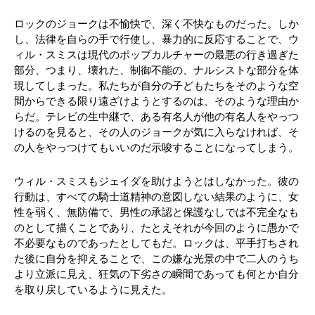
ロックのジョークは不愉快で、深く不快なものだった。しか
し、法律を自らの手で行使し、暴力的に反応することで、ウ
ィル・スミスは現代のポップカルチャーの最悪の行き過ぎた
部分、つまり、壊れた、制御不能の、ナルシストな部分を体
現してしまった。私たちが自分の子どもたちをそのような空
間からできる限り遠ざけようとするのは、そのような理由か
らだ。テレビの生中継で、ある有名人が他の有名人をやっつ
けるのを見ると、その人のジョークが気に入らなければ、そ
の人をやっつけてもいいのだ示唆することになってしまう。
ウィル・スミスもジェイダを助けようとはしなかった。彼の
行動は、すべての騎士道精神の意図しない結果のように、女
性を弱く、無防備で、男性の承認と保護なしでは不完全なも
のとして描くことであり、たとえそれが今回のように愚かで
不必要なものであったとしてもだ。ロックは、平手打ちされ
た後に自分を抑えることで、この嫌な光景の中で二人のうち
より立派に見え、狂気の下劣さの瞬間であっても何とか自分
を取り戻しているように見えた。