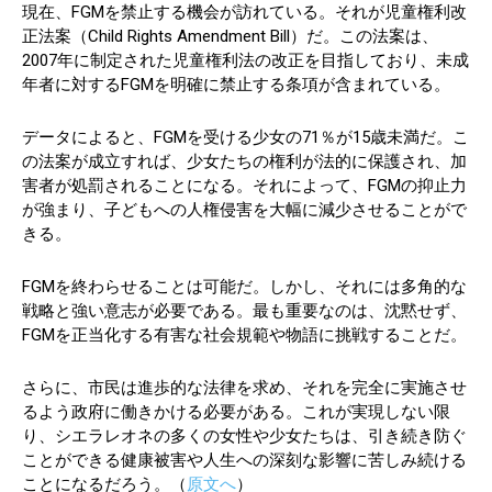
現在、FGMを禁止する機会が訪れている。それが児童権利改
正法案（Child Rights Amendment Bill）だ。この法案は、
2007年に制定された児童権利法の改正を目指しており、未成
年者に対するFGMを明確に禁止する条項が含まれている。
データによると、FGMを受ける少女の71％が15歳未満だ。こ
の法案が成立すれば、少女たちの権利が法的に保護され、加
害者が処罰されることになる。それによって、FGMの抑止力
が強まり、子どもへの人権侵害を大幅に減少させることがで
きる。
FGMを終わらせることは可能だ。しかし、それには多角的な
戦略と強い意志が必要である。最も重要なのは、沈黙せず、
FGMを正当化する有害な社会規範や物語に挑戦することだ。
さらに、市民は進歩的な法律を求め、それを完全に実施させ
るよう政府に働きかける必要がある。これが実現しない限
り、シエラレオネの多くの女性や少女たちは、引き続き防ぐ
ことができる健康被害や人生への深刻な影響に苦しみ続ける
ことになるだろう。（
原文へ
）