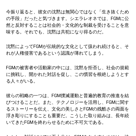
今振り返ると、彼女の沈黙は無関心ではなく「生き抜くため
の手段」だったと気づきます。シエラレオネでは、FGMに公
然と反対することは社会的・文化的な制裁を受けることを意
味する。それでも、沈黙は共犯になり得るのだ。
沈黙によってFGMが伝統的な文化として扱われ続けると、そ
れが人権侵害であるという認識が薄れてしまう。
FGMの被害者や活動家の中には、沈黙を拒否し、社会の規範
に挑戦し、開かれた対話を促し、この慣習を根絶しようとす
る人々がいる。
彼らの戦略の一つは、FGM撲滅運動と普遍的教育の推進を結
びつけることだ。また、テクノロジーを活用し、FGMに関す
るストーリーを伝え、文化の美しさとFGMの残酷さの両面を
浮き彫りにすることも重要だ。こうした取り組みは、長年続
いてきたFGMを終わらせるために不可欠である。