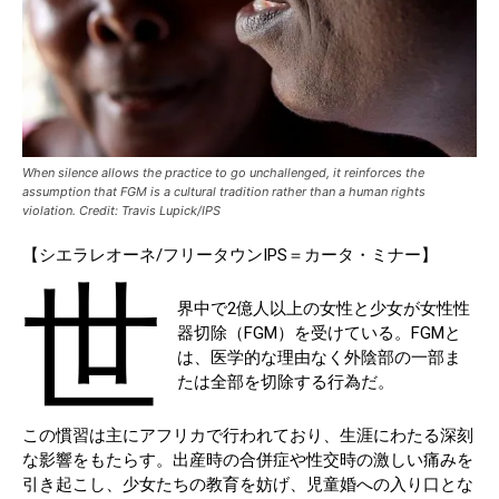
When silence allows the practice to go unchallenged, it reinforces the
assumption that FGM is a cultural tradition rather than a human rights
violation. Credit: Travis Lupick/IPS
【シエラレオーネ/フリータウンIPS＝カータ・ミナー】
世
界中で2億人以上の女性と少女が女性性
器切除（FGM）を受けている。FGMと
は、医学的な理由なく外陰部の一部ま
たは全部を切除する行為だ。
この慣習は主にアフリカで行われており、生涯にわたる深刻
な影響をもたらす。出産時の合併症や性交時の激しい痛みを
引き起こし、少女たちの教育を妨げ、児童婚への入り口とな