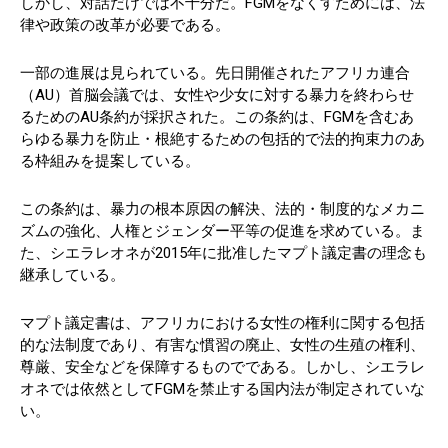
しかし、対話だけでは不十分だ。FGMをなくすためには、法
律や政策の改革が必要である。
一部の進展は見られている。先日開催されたアフリカ連合
（AU）首脳会議では、女性や少女に対する暴力を終わらせ
るためのAU条約が採択された。この条約は、FGMを含むあ
らゆる暴力を防止・根絶するための包括的で法的拘束力のあ
る枠組みを提案している。
この条約は、暴力の根本原因の解決、法的・制度的なメカニ
ズムの強化、人権とジェンダー平等の促進を求めている。ま
た、シエラレオネが2015年に批准したマプト議定書の理念も
継承している。
マプト議定書は、アフリカにおける女性の権利に関する包括
的な法制度であり、有害な慣習の廃止、女性の生殖の権利、
尊厳、安全などを保障するものでである。しかし、シエラレ
オネでは依然としてFGMを禁止する国内法が制定されていな
い。