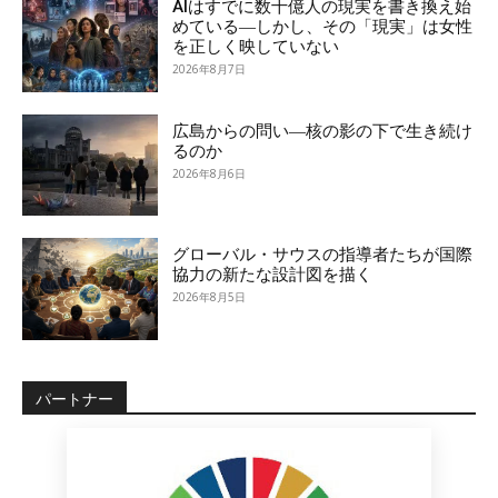
AIはすでに数十億人の現実を書き換え始
めている―しかし、その「現実」は女性
を正しく映していない
2026年8月7日
広島からの問い―核の影の下で生き続け
るのか
2026年8月6日
グローバル・サウスの指導者たちが国際
協力の新たな設計図を描く
2026年8月5日
パートナー