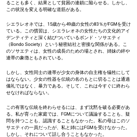
ることも多く、結果として貧困の連鎖に陥らせる。しかし、
この状況を変える明確な道筋がある。
シエラレオネでは、15歳から49歳の女性の83％がFGMを受け
ている。この慣習は、シエラレオネの女性たちの文化的アイ
デンティティと深く結びついているボンド・ソサエティ
（Bondo Society）という秘密結社と密接な関係がある。こ
のソサエティは、女性の成長のための場とされ、姉妹の絆や
連帯の象徴ともされている。
しかし、女性同士の連帯が少女の身体の自主権を犠牲にして
はならない。少女の性器を伝統の名のもとに切ることは通過
儀礼ではなく、暴力である。そして、これは今すぐに終わら
せなければならない。
この有害な伝統を終わらせるには、まず沈黙を破る必要があ
る。私が育った家庭では、FGMについて議論することも、疑
問を持つことも、認識することもなかった。私の母はこのソ
サエティの一員だったが、私と姉にはFGMを受けなかった。
しかし、それについて話し合うこともなかった。