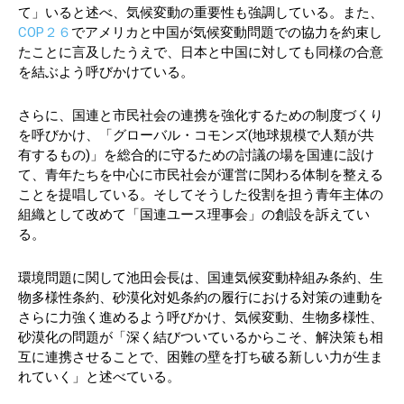
て」いると述べ、気候変動の重要性も強調している。また、
COP２６
でアメリカと中国が気候変動問題での協力を約束し
たことに言及したうえで、日本と中国に対しても同様の合意
を結ぶよう呼びかけている。
さらに、国連と市民社会の連携を強化するための制度づくり
を呼びかけ、「グローバル・コモンズ(地球規模で人類が共
有するもの)」を総合的に守るための討議の場を国連に設け
て、青年たちを中心に市民社会が運営に関わる体制を整える
ことを提唱している。そしてそうした役割を担う青年主体の
組織として改めて「国連ユース理事会」の創設を訴えてい
る。
環境問題に関して池田会長は、国連気候変動枠組み条約、生
物多様性条約、砂漠化対処条約の履行における対策の連動を
さらに力強く進めるよう呼びかけ、気候変動、生物多様性、
砂漠化の問題が「深く結びついているからこそ、解決策も相
互に連携させることで、困難の壁を打ち破る新しい力が生ま
れていく」と述べている。