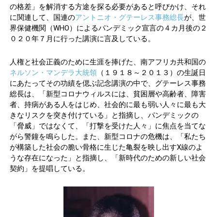
の格差」を解消する方途を探る必要があると呼びかけ、それ
に関連して、国連の
アントニオ・グテーレス事務総長
が、世
界保健機関（WHO）によるパンデミック宣言の４カ月後の２
０２０年７月に行った講演に言及している。
人権と社会正義のために生涯を捧げた、南アフリカ共和国の
ネルソン・マンデラ大統領
（１９１８～２０１３）の生誕日
にあたってその功績を偲ぶ記念講演の中で、グテーレス事務
総長は、「新型コロナウィルスには、貧困層や高齢者、障害
者、持病がある人をはじめ、社会的に最も弱い人々に最も大
きなリスクを突き付けている」と指摘し、パンデミックの
「脅威」ではなくて、「打撃を受けた人々」に焦点を当てな
がら警鐘を鳴らした。また、新型コロナの危機は、「私たち
が構築した社会の脆い骨格に生じた亀裂を映し出すX線のよ
うな存在になった」と指摘し、「新時代のための新しい社会
契約」を提唱している。