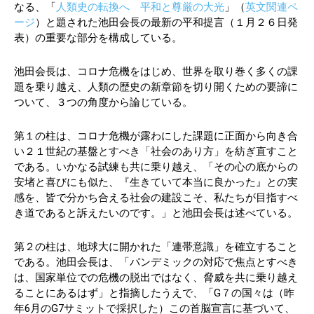
なる、「
人類史の転換へ 平和と尊厳の大光
」（
英文関連ペ
ージ
）と題された池田会長の最新の平和提言（１月２６日発
表）の重要な部分を構成している。
池田会長は、コロナ危機をはじめ、世界を取り巻く多くの課
題を乗り越え、人類の歴史の新章節を切り開くための要諦に
ついて、３つの角度から論じている。
第１の柱は、コロナ危機が露わにした課題に正面から向き合
い２１世紀の基盤とすべき「社会のあり方」を紡ぎ直すこと
である。いかなる試練も共に乗り越え、「その心の底からの
安堵と喜びにも似た、『生きていて本当に良かった』との実
感を、皆で分かち合える社会の建設こそ、私たちが目指すべ
き道であると訴えたいのです。」と池田会長は述べている。
第２の柱は、地球大に開かれた「連帯意識」を確立すること
である。池田会長は、「パンデミックの対応で焦点とすべき
は、国家単位での危機の脱出ではなく、脅威を共に乗り越え
ることにあるはず」と指摘したうえで、「G７の国々は（昨
年6月のG7サミットで採択した）この首脳宣言に基づいて、