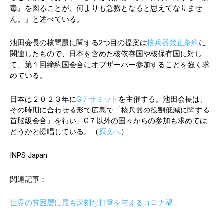
毒』を図ることが、何よりも急務となると思えてなりませ
ん。」と述べている。
池田会長の核問題に関する2つ目の提案は
核兵器禁止条約
に
関連したもので、日本を含めた核依存国や核保有国に対し
て、第１回締約国会合にオブザーバー参加することを強く求
めている。
日本は２０２３年に
G７サミット
を主催する。池田会長は、
その時期に合わせる形で広島で「核兵器の役割低減に関する
首脳級会合」を行い、G７以外の国々からの参加も求めては
どうかと提唱している。（
原文へ
）
INPS Japan
関連記事：
世界の貧困層に最も深刻な打撃を与えるコロナ禍