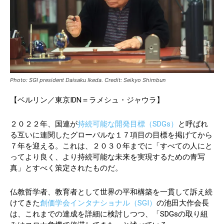
Photo: SGI president Daisaku Ikeda. Credit: Seikyo Shimbun
【ベルリン／東京IDN＝ラメシュ・ジャウラ】
２０２２年、国連が
持続可能な開発目標（SDGs）
と呼ばれ
る互いに連関したグローバルな１７項目の目標を掲げてから
７年を迎える。これは、２０３０年までに「すべての人にと
ってより良く、より持続可能な未来を実現するための青写
真」とすべく策定されたものだ。
仏教哲学者、教育者として世界の平和構築を一貫して訴え続
けてきた
創価学会インタナショナル（SGI）
の池田大作会長
は、これまでの達成を詳細に検討しつつ、「SDGsの取り組