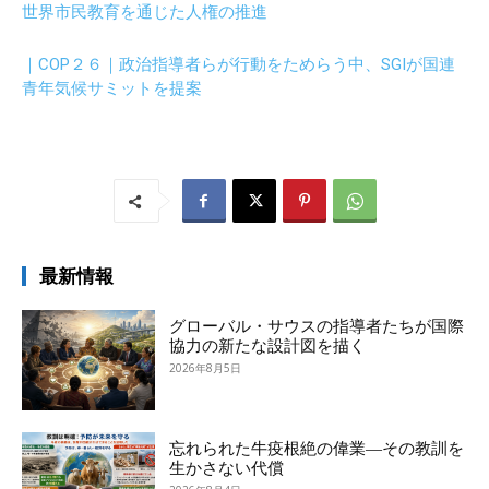
世界市民教育を通じた人権の推進
｜COP２６｜政治指導者らが行動をためらう中、SGIが国連
青年気候サミットを提案
最新情報
グローバル・サウスの指導者たちが国際
協力の新たな設計図を描く
2026年8月5日
忘れられた牛疫根絶の偉業―その教訓を
生かさない代償