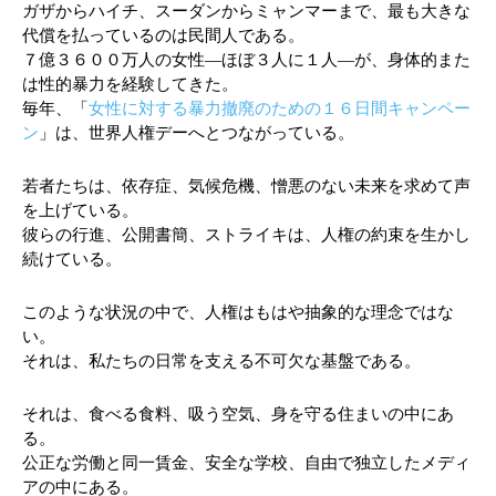
ガザからハイチ、スーダンからミャンマーまで、最も大きな
代償を払っているのは民間人である。
７億３６００万人の女性―ほぼ３人に１人―が、身体的また
は性的暴力を経験してきた。
毎年、「
女性に対する暴力撤廃のための１６日間キャンペー
ン
」は、世界人権デーへとつながっている。
若者たちは、依存症、気候危機、憎悪のない未来を求めて声
を上げている。
彼らの行進、公開書簡、ストライキは、人権の約束を生かし
続けている。
このような状況の中で、人権はもはや抽象的な理念ではな
い。
それは、私たちの日常を支える不可欠な基盤である。
それは、食べる食料、吸う空気、身を守る住まいの中にあ
る。
公正な労働と同一賃金、安全な学校、自由で独立したメディ
アの中にある。