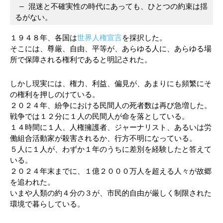
 ― 混迷と不確実性の時代にあっても、ひとつの約束は揺
るがない。
１９４８年、各国は
世界人権宣言
を採択した。
そこには、尊厳、自由、平等が、あらゆる人に、あらゆる場
所で保障される権利であると明記された。
しかし現実には、権力、利益、偏見が、あまりにも頻繁にそ
の権利を押しのけている。
２０２４年、紛争における民間人の死者数は再び急増した。
戦争では１２分に１人の民間人が命を落としている。
１４時間に１人、人権擁護者、ジャーナリスト、あるいは労
働組合活動家が殺害されるか、行方不明になっている。
５人に１人が、わずか１年のうちに差別を経験したと答えて
いる。
２０２４年末までに、１億２０００万人を超える人々が故郷
を追われた。
いまや人類の約４分の３が、市民的自由が厳しく制限された
環境で暮らしている。