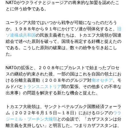
NATOがウクライナとジョージアの将来的な加盟を認めたこ
とに伴う紛争である。
ユーラシア大陸ではいつから戦争が可能になったのだろう
か。１９８８年から９１年にかけてソ連が弱体化すると、
旧
ソ連構成共和国
の民族主義者たちは、トカエフ大統領が国連
総会で述べた原則を破って、国境を画定する好機と捉えたの
である。こうした原則の破棄は、数々の紛争を引き起こし
た。
NATOの拡張と、２００８年にブカレストで始まったプロセ
スの継続が約束された後、一部の国はこれを自国の領土にお
ける分離主義運動（２００８年のグルジア対
南オセチア
、モ
ルドバと
トランスニストリア
間の緊張、その他多くの不幸な
出来事）の問題を解決する新たな機会と捉えた。
トカエフ大統領は、サンクトペテルブルク国際経済フォーラ
ム（２０２２年６月１５日～１８日）におけるロシアの
ウラ
ジーミル・プーチン大統領
との会談で、「カザフスタンは分
離主義を支持しない」と明言した。つまりカザフスタンは、