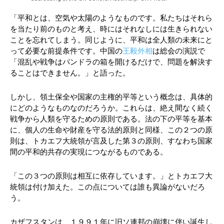
「平和とは、空気や太陽のようなものです。私たちはそれら
を当たり前のものと考え、時にはそれなしには生きられない
ことを忘れてしまう。同じように、平和は全人類の未来にと
って必要な前提条件です。中国の
王毅外相
は総会の演説で
「混乱や戦争はパンドラの箱を開けるだけで、問題を解決す
ることはできません。」と語った。
しかし、領土保全や国家の主権的平等という概念は、具体的
にどのようなものなのだろうか。これらは、絶え間なく続く
戦争から人類を守るための原則である。法の下の平等を基本
に、個人の生命や財産を守る法的原則と同様、この２つの原
則は、トカエフ大統領が言及した第３の原則、すなわち国家
間の平和的共存の実現につながるものである。
「この３つの原則は相互に依存しています。」とトカエフ大
統領は付け加えた。この点については誰も異論がないだろ
う。
カザフスタンは、１９９１年に旧ソ連邦の崩壊に伴い誕生し