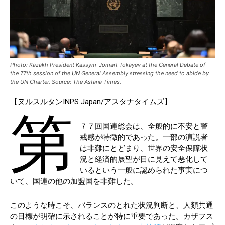
Photo: Kazakh President Kassym-Jomart Tokayev at the General Debate of
the 77th session of the UN General Assembly stressing the need to abide by
the UN Charter. Source: The Astana Times.
【ヌルスルタンINPS Japan/アスタナタイムズ】
第
７７回国連総会は、全般的に不安と警
戒感が特徴的であった。一部の演説者
は非難にとどまり、世界の安全保障状
況と経済的展望が目に見えて悪化して
いるという一般に認められた事実につ
いて、国連の他の加盟国を非難した。
このような時こそ、バランスのとれた状況判断と、人類共通
の目標が明確に示されることが特に重要であった。カザフス