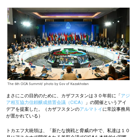
The 6th CICA Summit/ photo by Gov of Kazakhstan
まさにこの目的のために、カザフスタンは３０年前に「
アジ
ア相互協力信頼醸成措置会議（CICA）
」の開催というアイ
デアを提案した。（カザフスタンの
アルマトイ
に常設事務局
が置かれている）
トカエフ大統領は、「新たな挑戦と脅威の中で、私達は１０