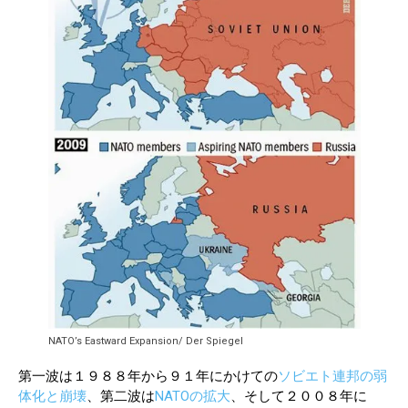
NATO’s Eastward Expansion/ Der Spiegel
第一波は１９８８年から９１年にかけての
ソビエト連邦の弱
体化と崩壊
、第二波は
NATOの拡大
、そして２００８年に