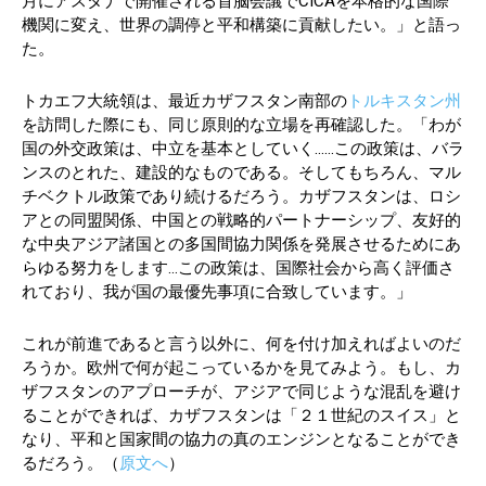
月にアスタナで開催される首脳会議でCICAを本格的な国際
機関に変え、世界の調停と平和構築に貢献したい。」と語っ
た。
トカエフ大統領は、最近カザフスタン南部の
トルキスタン州
を訪問した際にも、同じ原則的な立場を再確認した。「わが
国の外交政策は、中立を基本としていく……この政策は、バラ
ンスのとれた、建設的なものである。そしてもちろん、マル
チベクトル政策であり続けるだろう。カザフスタンは、ロシ
アとの同盟関係、中国との戦略的パートナーシップ、友好的
な中央アジア諸国との多国間協力関係を発展させるためにあ
らゆる努力をします…この政策は、国際社会から高く評価さ
れており、我が国の最優先事項に合致しています。」
これが前進であると言う以外に、何を付け加えればよいのだ
ろうか。欧州で何が起こっているかを見てみよう。もし、カ
ザフスタンのアプローチが、アジアで同じような混乱を避け
ることができれば、カザフスタンは「２１世紀のスイス」と
なり、平和と国家間の協力の真のエンジンとなることができ
るだろう。（
原文へ
）