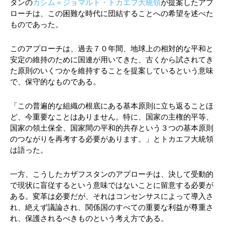
タンの
カシム＝ジョマルト・トカエフ大統領
が提案したアプ
ローチは、この困難な時代に団結することへの希望を述べた
ものであった。
このアプローチは、過去７０年間、地球上の相対的な平和と
安定の維持のために国連が用いてきた、古くから試されてき
た原則のいくつかを維持することを提案しているという意味
で、保守的なものである。
「この普遍的な組織の根底にある基本原則に立ち返ることほ
ど、今重要なことはありません。特に、国家の主権的平等、
国家の領土保全、国家間の平和的共存という３つの基本原則
のつながりを再考する必要があります。」とトカエフ大統領
は語った。
一方、こうしたカザフスタンのアプローチは、決して受動的
で現状に盲従するという意味ではないことに留意する必要が
ある。変革は必要だが、それはコンセンサスによって導入さ
れ、絶えず議論され、関係国のすべての重要な利益が尊重さ
れ、保護されるべきものという考え方である。