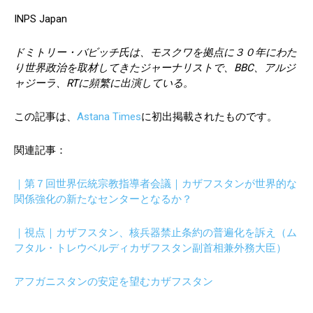
INPS Japan
ドミトリー・バビッチ氏は、モスクワを拠点に３０年にわた
り世界政治を取材してきたジャーナリストで、BBC、アルジ
ャジーラ、RTに頻繁に出演している。
この記事は、
Astana Times
に初出掲載されたものです。
関連記事：
｜第７回世界伝統宗教指導者会議｜カザフスタンが世界的な
関係強化の新たなセンターとなるか？
｜視点｜カザフスタン、核兵器禁止条約の普遍化を訴え（ム
フタル・トレウベルディカザフスタン副首相兼外務大臣）
アフガニスタンの安定を望むカザフスタン