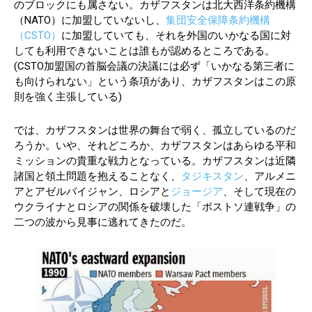
のブロックにも属さない。カザフスタンは北大西洋条約機構
（NATO）に加盟していないし、
集団安全保障条約機構
（CSTO）
に加盟していても、それを外国のいかなる国に対
しても利用できないことは誰もが認めるところである。
(CSTO加盟国の首脳会議の決議には必ず「いかなる第三者に
も向けられない」という条項があり、カザフスタンはこの原
則を強く主張している)
では、カザフスタンは世界の舞台で弱く、孤立しているのだ
ろうか。いや、それどころか、カザフスタンはあらゆる平和
ミッションの貴重な戦力となっている。カザフスタンは近隣
諸国と領土問題を抱えることなく、
タジキスタン
、アルメニ
アとアゼルバイジャン、ロシアと
ジョージア
、そして現在の
ウクライナとロシアの関係を破壊した「ポストソ連戦争」の
二つの波から見事に逃れてきたのだ。