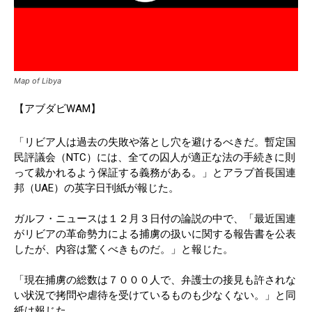
Map of Libya
【アブダビWAM】
「リビア人は過去の失敗や落とし穴を避けるべきだ。暫定国
民評議会（NTC）には、全ての囚人が適正な法の手続きに則
って裁かれるよう保証する義務がある。」とアラブ首長国連
邦（UAE）の英字日刊紙が報じた。
ガルフ・ニュースは１２月３日付の論説の中で、「最近国連
がリビアの革命勢力による捕虜の扱いに関する報告書を公表
したが、内容は驚くべきものだ。」と報じた。
「現在捕虜の総数は７０００人で、弁護士の接見も許されな
い状況で拷問や虐待を受けているものも少なくない。」と同
紙は報じた。