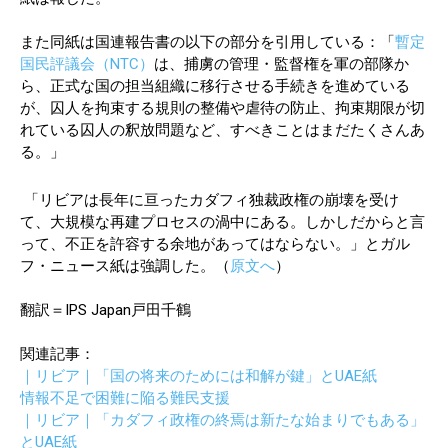
また同紙は国連報告書の以下の部分を引用している：「
暫定
国民評議会（NTC）
は、捕虜の管理・監督権を軍の部隊か
ら、正式な国の担当組織に移行させる手続きを進めている
が、囚人を拘束する規則の整備や虐待の防止、拘束期限が切
れている囚人の釈放問題など、すべきことはまだたくさんあ
る。」
「リビアは長年に亘ったカダフィ独裁政権の崩壊を受け
て、大規模な再建プロセスの渦中にある。しかしだからと言
って、不正を許容する余地があってはならない。」とガル
フ・ニュース紙は強調した。（
原文へ
）
翻訳＝IPS Japan戸田千鶴
関連記事：
｜リビア｜「国の将来のためには和解が鍵」とUAE紙
情報不足で困難に陥る難民支援
｜リビア｜「カダフィ政権の終焉は新たな始まりでもある」
とUAE紙