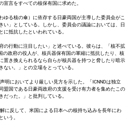
の宣言をすべての核保有国に求めた。
わゆる核の傘）に依存する日豪両国が主導した委員会がこ
きい」としている。しかし、委員会の議論においては、日
とに抵抗したといわれている。
府の行動に注目したい」と述べている。彼らは、「核不拡
有国の政府の役人が、核兵器保有国の軍縮に抵抗したり、核
に置き換えられるなら自らが核兵器を持つと脅したり暗示
きない。」との立場をとっている。
の声明においてより厳しい見方を示した。「ICNNDは独立
同盟国である日豪両政府の支援を受け有力者を集めたこの
きだった。」と批判している。
式見解に反して、米国による日本への核持ち込みを長年にわ
という。