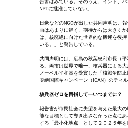
告書はみている。そのうえ、インド、パ
NPTに批准していない。
日豪などのNGOが出した共同声明は、
画はあまりに遅く、期待からは大きくか
は、核廃絶に向けた世界的な機運を後押
いる。」と警告している。
共同声明には、広島の秋葉忠利市長（平
る。両市は世界で唯一、核兵器による大
ノーベル平和賞を受賞した「核戦争防止国
廃絶国際キャンペーン（ICAN）のティ
核兵器ゼロを目指して―いつまでに？
報告書が市民社会に失望を与えた最大の
能な目標として導き出さなかった点にあ
する「最小化地点」として２０２５年を