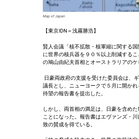
Map of Japan
【東京IDN＝浅霧勝浩】
賢人会議「核不拡散・核軍縮に関する国際
に世界の核兵器を９０％以上削減するこ
の鳩山由紀夫首相とオーストラリアのケ
日豪両政府の支援を受けた委員会は、ギ
議長とし、ニューヨークで５月に開かれ
待望の報告書を提出した。
しかし、両首相の満足は、日豪を含めた
ことになった。報告書はエヴァンズ・川
致の賛成を得ている。