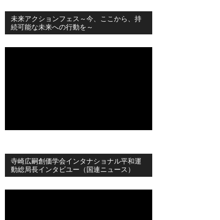
未来アクションフェス～今、ここから、持
続可能な未来への行動を～
寺崎広嗣創価学会インタナショナル平和運
動総局長インタビユー（国連ニュース）