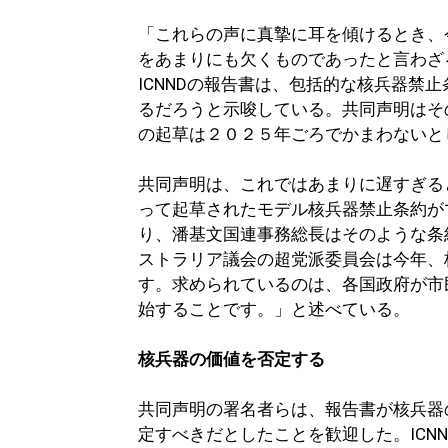
「これらの声に真摯に耳を傾けるとき、
をあまりにも欠くものであったと言わざ
ICNNDの報告書は、包括的な核兵器禁
るだろうと示唆している。共同声明はそ
の起草は２０２５年ごろでかまわないと
共同声明は、これではあまりに遅すぎる
って起草されたモデル核兵器禁止条約が
り、潘基文国連事務総長はそのような条
ストラリア議会の超党派委員会は今年、
す。求められているのは、各国政府が市
始することです。」と述べている。
核兵器の価値を否定する
共同声明の署名者らは、報告書が核兵器
定すべきだとしたことを歓迎した。ICN