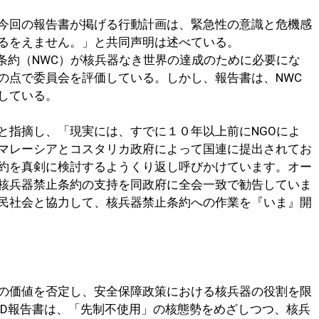
今回の報告書が掲げる行動計画は、緊急性の意識と危機感
るをえません。」と共同声明は述べている。
止条約（NWC）が核兵器なき世界の達成のために必要にな
の点で委員会を評価している。しかし、報告書は、NWC
している。
と指摘し、「現実には、すでに１０年以上前にNGOによ
マレーシアとコスタリカ政府によって国連に提出されてお
約を真剣に検討するようくり返し呼びかけています。オー
核兵器禁止条約の支持を同政府に全会一致で勧告していま
民社会と協力して、核兵器禁止条約への作業を『いま』開
の価値を否定し、安全保障政策における核兵器の役割を限
ND報告書は、「先制不使用」の核態勢をめざしつつ、核兵