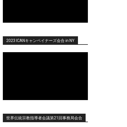
2023 ICANキャンペイナーズ会合 in NY
世界伝統宗教指導者会議第21回事務局会合