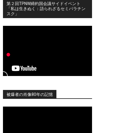
第２回TPNW締約国会議サイドイベント
「私は生きぬく：語られざるセミパラチン
スク」
被爆者の肖像80年の記憶