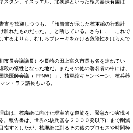
キスタン、イスラエル、北朝鮮といった核兵器保有国は
報告書を歓迎しつつも、「報告書が示した核軍縮の行動計
け離れたものだった。」と断じている。さらに、「これで
しするよりも、むしろブレーキをかける危険性をはらんで
和市長会議議長）や長崎の田上富久市長も名を連ねてい
虐殺の犠牲となった地だ。またその他の署名者の中には、
際医師会議（IPPNW）」、核軍縮キャンペーン、核兵器
ルマン・ラフ議長もいる。
理由は、核廃絶に向けた現実的な道筋を、緊急かつ実現可
る。報告書は、世界の核兵器を２０００発以下にまで削減
目指すとしたが、核廃絶に到るその後のプロセスや時間枠