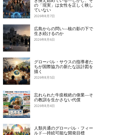
き換え始めている―しかし、そ
の「現実」は女性を正しく映し
ていない
2026年8月7日
広島からの問い―核の影の下で
生き続けるのか
2026年8月6日
グローバル・サウスの指導者た
ちが国際協力の新たな設計図を
描く
2026年8月5日
忘れられた牛疫根絶の偉業―そ
の教訓を生かさない代償
2026年8月4日
人類共通のグローバル・フィー
ルド―持続可能な開発目標