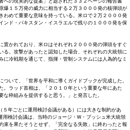
者への現実的な提案」と題された３３２ページの報告書
原爆１５万発の威力に相当する２万３０００発の核弾頭が
きわめて重要な意味を持っている。米ロで２万２０００発
インド・パキスタン・イスラエルで残りの１０００発を保
に置かれており、米ロはそれぞれ２０００発の弾頭をすぐ
いる。攻撃があったと認知した場合、それぞれの大統領に
みに冷戦期を通じて、指揮・管制システムには人為的なミ
について、「世界を平和に導くガイドブックが完成した。
た。ラッド首相は、「２０１０年という重要な年にあた
要な枠組みを提供すると思う。」と発言した。
T（５年ごとに運用検討会議がある）には大きな制約があ
T運用検討会議は、当時のジョージ・W・ブッシュ米大統領
約束を果たそうとせず、「完全なる失敗」に終わったと報