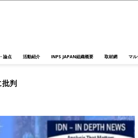
・論点
活動紹介
INPS JAPAN組織概要
取材網
マル
に批判