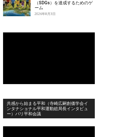
（SDGs）を達成するためのゲ
ーム
2026年8月3日
共感から始まる平和（寺崎広嗣創価学会イ
ンタナショナル平和運動総局長インタビュ
ー）パリ平和会議