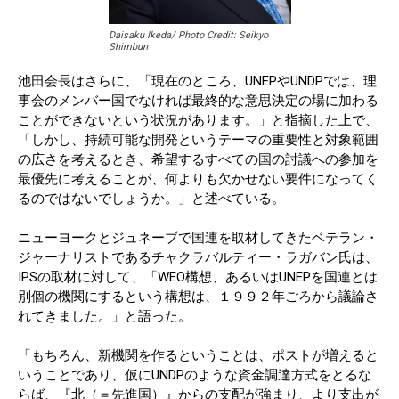
Daisaku Ikeda/ Photo Credit: Seikyo
Shimbun
池田会長はさらに、「現在のところ、UNEPやUNDPでは、理
事会のメンバー国でなければ最終的な意思決定の場に加わる
ことができないという状況があります。」と指摘した上で、
「しかし、持続可能な開発というテーマの重要性と対象範囲
の広さを考えるとき、希望するすべての国の討議への参加を
最優先に考えることが、何よりも欠かせない要件になってく
るのではないでしょうか。」と述べている。
ニューヨークとジュネーブで国連を取材してきたベテラン・
ジャーナリストであるチャクラバルティー・ラガバン氏は、
IPSの取材に対して、「WEO構想、あるいはUNEPを国連とは
別個の機関にするという構想は、１９９２年ごろから議論さ
れてきました。」と語った。
「もちろん、新機関を作るということは、ポストが増えると
いうことであり、仮にUNDPのような資金調達方式をとるな
らば、『北（＝先進国）』からの支配が強まり、より支出が