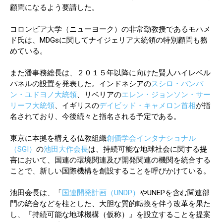
顧問になるよう要請した。
コロンビア大学（ニューヨーク）の非常勤教授であるモハメ
ド氏は、MDGsに関してナイジェリア大統領の特別顧問も務
めている。
また潘事務総長は、２０１５年以降に向けた賢人ハイレベル
パネルの設置を発表した。インドネシアの
スシロ・バンバ
ン・ユドヨノ大統領
、リベリアの
エレン・ジョンソン・サー
リーフ大統領
、イギリスの
デイビッド・キャメロン首相
が指
名されており、今後続々と指名される予定である。
東京に本拠を構える仏教組織
創価学会インタナショナル
（SGI）
の
池田大作会長
は、持続可能な地球社会に関する
提
言
において、国連の環境関連及び開発関連の機関を統合する
ことで、新しい国際機構を創設することを呼びかけている。
池田会長は、「
国連開発計画（UNDP）
やUNEPを含む関連部
門の統合などを柱とした、大胆な質的転換を伴う改革を果た
し、『持続可能な地球機構（仮称）』を設立することを提案