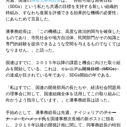
先週、国連の
潘基文事務総長
は、「持続可能な開発目標
（SDGs）という私たち共通の目標を支持する新しい組織的
枠組み、すなわち進展を評価できる効果的な機構の必要性」
にあらためて言及した。
潘事務総長は、「この機構は、高度な政治的関与を確保した
ものであり、市民社会や地方自治体、民間部門がその知識と
専門的経験を提供できるような空間を与えるものでなくては
なりません。」と語った。
国連はすでに、２０１５年以降の課題と機会に向けた取り組
みを開始している。これは、
ミレニアム開発目標（MDGs）
の達成が目されている年であり、SDGs開始の年である。
「私はすでに、国連の開発部局の長たちや、経済社会問題局
の理事会に対して、国連組織全体を活用してこの取り組みに
向かうよう指示しています。」と潘事務総長は語った。
手始めとして、潘事務総長は先週、ナイジェリアの
アミー
ナ・J・モハメッド氏
を国連事務次長補の新ポストに指名
し、２０１５年以後の開発計画に関して、同事務総長の特別