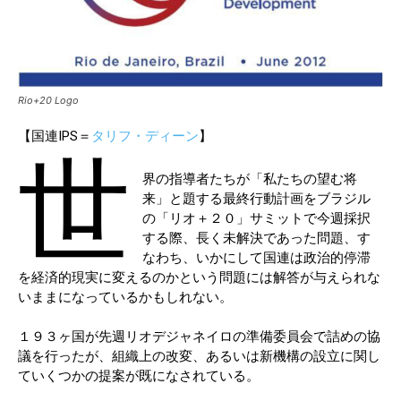
Rio+20 Logo
【国連IPS＝
タリフ・ディーン
】
世
界の指導者たちが「私たちの望む将
来」と題する最終行動計画をブラジル
の「リオ＋２０」サミットで今週採択
する際、長く未解決であった問題、す
なわち、いかにして国連は政治的停滞
を経済的現実に変えるのかという問題には解答が与えられな
いままになっているかもしれない。
１９３ヶ国が先週リオデジャネイロの準備委員会で詰めの協
議を行ったが、組織上の改変、あるいは新機構の設立に関し
ていくつかの提案が既になされている。