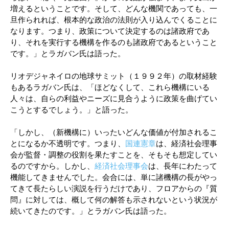
増えるということです。そして、どんな機関であっても、一
旦作られれば、根本的な政治の法則が入り込んでくることに
なります。つまり、政策について決定するのは諸政府であ
り、それを実行する機構を作るのも諸政府であるということ
です。」とラガバン氏は語った。
リオデジャネイロの地球サミット（１９９２年）の取材経験
もあるラガバン氏は、「ほどなくして、これら機構にいる
人々は、自らの利益やニーズに見合うように政策を曲げてい
こうとするでしょう。」と語った。
「しかし、（新機構に）いったいどんな価値が付加されるこ
とになるか不透明です。つまり、
国連憲章
は、経済社会理事
会が監督・調整の役割を果たすことを、そもそも想定してい
るのですから。しかし、
経済社会理事会
は、長年にわたって
機能してきませんでした。会合には、単に諸機構の長がやっ
てきて長たらしい演説を行うだけであり、フロアからの『質
問』に対しては、概して何の解答も示されないという状況が
続いてきたのです。」とラガバン氏は語った。