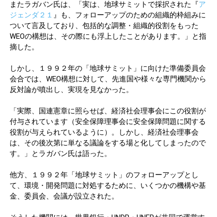
またラガバン氏は、「実は、地球サミットで採択された『
ア
ジェンダ２１
』も、フォローアップのための組織的枠組みに
ついて言及しており、包括的な調整・組織的役割をもった
WEOの構想は、その際にも浮上したことがあります。」と指
摘した。
しかし、１９９２年の「地球サミット」に向けた準備委員会
会合では、WEO構想に対して、先進国や様々な専門機関から
反対論が噴出し、実現を見なかった。
「実際、国連憲章に照らせば、経済社会理事会にこの役割が
付与されています（安全保障理事会に安全保障問題に関する
役割が与えられているように）。しかし、経済社会理事会
は、その後次第に単なる議論をする場と化してしまったので
す。」とラガバン氏は語った。
他方、１９９２年「地球サミット」のフォローアップとし
て、環境・開発問題に対処するために、いくつかの機構や基
金、委員会、会議が設立された。