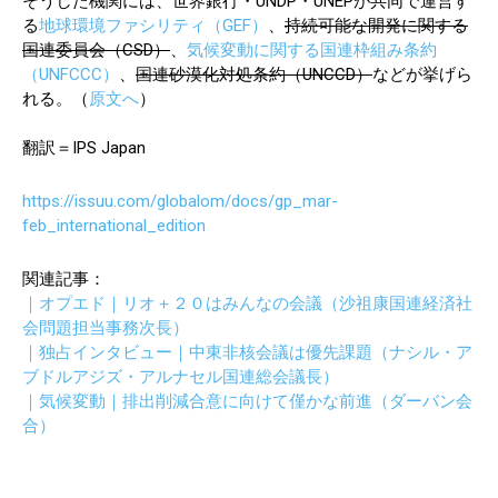
そうした機関には、世界銀行・UNDP・UNEPが共同で運営す
る
地球環境ファシリティ（GEF）
、
持続可能な開発に関する
国連委員会（CSD）
、
気候変動に関する国連枠組み条約
（UNFCCC）
、
国連砂漠化対処条約（UNCCD）
などが挙げら
れる。（
原文へ
）
翻訳＝IPS Japan
https://issuu.com/globalom/docs/gp_mar-
feb_international_edition
関連記事：
｜オプエド｜リオ＋２０はみんなの会議（沙祖康国連経済社
会問題担当事務次長）
｜独占インタビュー｜中東非核会議は優先課題（ナシル・ア
ブドルアジズ・アルナセル国連総会議長）
｜気候変動｜排出削減合意に向けて僅かな前進（ダーバン会
合）