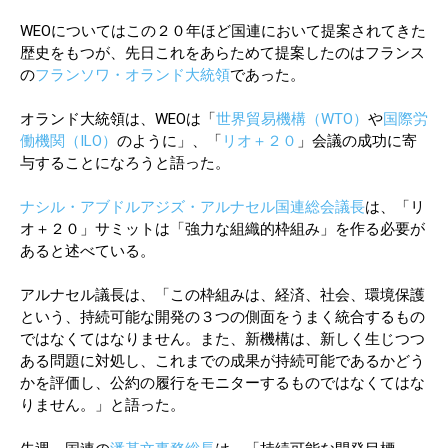
WEOについてはこの２０年ほど国連において提案されてきた
歴史をもつが、先日これをあらためて提案したのはフランス
の
フランソワ・オランド大統領
であった。
オランド大統領は、WEOは「
世界貿易機構（WTO）
や
国際労
働機関（ILO）
のように」、「
リオ＋２０
」会議の成功に寄
与することになろうと語った。
ナシル・アブドルアジズ・アルナセル国連総会議長
は、「リ
オ＋２０」サミットは「強力な組織的枠組み」を作る必要が
あると述べている。
アルナセル議長は、「この枠組みは、経済、社会、環境保護
という、持続可能な開発の３つの側面をうまく統合するもの
ではなくてはなりません。また、新機構は、新しく生じつつ
ある問題に対処し、これまでの成果が持続可能であるかどう
かを評価し、公約の履行をモニターするものではなくてはな
りません。」と語った。