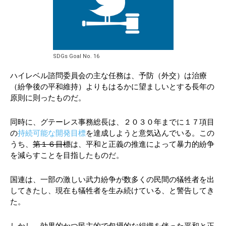
SDGs Goal No. 16
ハイレベル諮問委員会の主な任務は、予防（外交）は治療
（紛争後の平和維持）よりもはるかに望ましいとする長年の
原則に則ったものだ。
同時に、グテーレス事務総長は、２０３０年までに１７項目
の
持続可能な開発目標
を達成しようと意気込んでいる。この
うち、
第１６目標
は、平和と正義の推進によって暴力的紛争
を減らすことを目指したものだ。
国連は、一部の激しい武力紛争が数多くの民間の犠牲者を出
してきたし、現在も犠牲者を生み続けている、と警告してき
た。