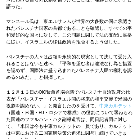
語った。
マンスール氏は、東エルサレムが世界の大多数の国に承認さ
れたパレスチナ国家の首都であることを確認し、すべての平
和愛好的な国々に対して、この問題に関して法の支配に厳格
に従い、イスラエルの移住政策を拒否するよう促した。
パレスチナの人々は占領を永続的な現実として決して受け入
れることはないと述べ、「平和を望む者は違法な行為と措置
を認めず、国際法に盛り込まれたパレスチナ人民の権利を認
めるのみだ。」と指摘した。
１２月１３日のOIC緊急首脳会議でパレスチナ自治政府の代
表が「パレスチナ・イスラエル間の将来の和平交渉で米国の
役割を認めない。」と発言したのを受けて、
中東カルテット
（国連・米国・EU・ロシアで構成）の役割について尋ねられ
た国連のファルハン・ハク副報道官は、同日記者団に対し
て、「米国は今も中東カルテットの一員であり、カルテット
は中東における二国家解決策の追求に関与し続けていきま