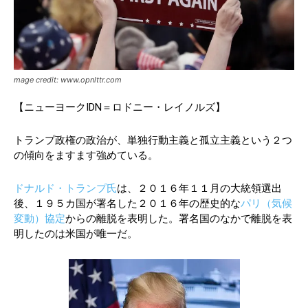
mage credit: www.opnlttr.com
【ニューヨークIDN＝ロドニー・レイノルズ】
トランプ政権の政治が、単独行動主義と孤立主義という２つ
の傾向をますます強めている。
ドナルド・トランプ氏
は、２０１６年１１月の大統領選出
後、１９５カ国が署名した２０１６年の歴史的な
パリ（気候
変動）協定
からの離脱を表明した。署名国のなかで離脱を表
明したのは米国が唯一だ。