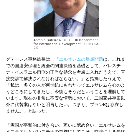
Antonio Guterres/ DFID – UK Department
for International Development – CC BY-SA
2.0
グテーレス事務総長は、「
エルサレムの帰属問題
は、これま
での国連安保理と総会の関連決議を基礎として、パレスチ
ナ・イスラエル両側の正当な懸念を考慮に入れたうえで、直
接交渉で解決されなければならない。」と指摘したうえで、
「私は、多くの人が何世紀にもわたってエルサレムを心のよ
りどころにしてきたし、今後もそうだということを理解して
います。現在の非常に不安な情勢において、二国家共存案以
外に代替案はないと明言したい。つまり、プランBは存在し
ません。」と語った。
「両国が平和的に付き合い、互いに認め合い、エルサレムを
イスラエルとパレスチナの首都にしてこそ、交渉による最終