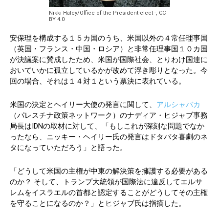
Nikki Haley/Office of the President-elect -, CC
BY 4.0
安保理を構成する１５カ国のうち、米国以外の４常任理事国
（英国・フランス・中国・ロシア）と非常任理事国１０カ国
が決議案に賛成したため、米国が国際社会、とりわけ国連に
おいていかに孤立しているかが改めて浮き彫りとなった。今
回の場合、それは１４対１という票決に表れている。
米国の決定とヘイリー大使の発言に関して、
アルシャバカ
（パレスチナ政策ネットワーク）のナディア・ヒジャブ事務
局長はIDNの取材に対して、「もしこれが深刻な問題でなか
ったなら、ニッキー・ヘイリー氏の発言はドタバタ喜劇のネ
タになっていただろう」と語った。
「どうして米国の主権が中東の解決策を擁護する必要がある
のか？ そして、トランプ大統領が国際法に違反してエルサ
レムをイスラエルの首都と認定することがどうしてその主権
を守ることになるのか？」とヒジャブ氏は指摘した。