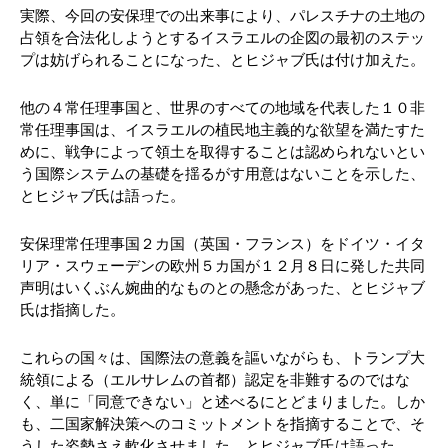
実際、今回の安保理での出来事により、パレスチナの土地の
占領を合法化しようとするイスラエルの企図の最初のステッ
プは妨げられることになった、とヒジャブ氏は付け加えた。
他の４常任理事国と、世界のすべての地域を代表した１０非
常任理事国は、イスラエルの植民地主義的な欲望を満たすた
めに、戦争によって領土を取得することは認められないとい
う国際システムの基礎を揺るがす用意はないことを示した、
とヒジャブ氏は語った。
安保理常任理事国２カ国（英国・フランス）をドイツ・イタ
リア・スウェーデンの欧州５カ国が１２月８日に発した共同
声明はいくぶん婉曲的なものとの懸念があった、とヒジャブ
氏は指摘した。
これらの国々は、国際法の意義を謳いながらも、トランプ大
統領による（エルサレムの首都）認定を非難するのではな
く、単に「同意できない」と述べるにとどまりました。しか
も、二国家解決策へのコミットメントを指摘することで、そ
うした姿勢さえ軟化させました、とヒジャブ氏は語った。