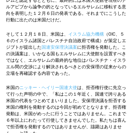
レムと認定するとともに、最終的には米国大使館を現在のテ
ルアビブから論争の的となっているエルサレムに移転する意
向を表明した１２月６日の発表である。それまでにこうした
行動に出たのは米国だけだ。
そして１２月１８日、米国は、
イスラム協力機構
（OIC、５
６のイスラム諸国とパレスチナ自治政府で構成）が策定しエ
ジプトが提出した
国連安保理決議案
に拒否権を発動した。こ
の決議案は、いかなる国もエルサレムに大使館を設置すべき
ではなく、エルサレムの最終的な地位はパレスチナ・イスラ
エル間の交渉により解決されるべきとの安保理の従来からの
立場を再確認する内容であった。
米国の
ニッキー・ヘイリー国連大使
は、拒否権行使に先立っ
て行った声明の中で、「私はこの１年近く、国連で誇りある
米国の代表をつとめてまいりました。安保理決議を拒否する
米国の権利を発動するのは今回が初めてとなります。拒否権
発動は、米国がめったに行うことではありません。これまで
６年以上にわたって行使してきませんでした。私たちは喜ん
で拒否権を発動するのではありませんが、躊躇はありませ