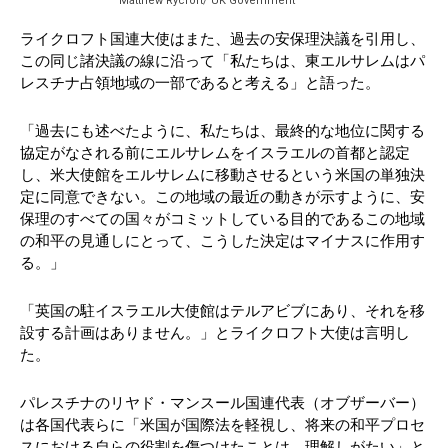
Matthew Rycroft/ UK Government
ライクロフト国連大使はまた、過去の安保理決議を引用し、
この同じ諸決議の線に沿って「私たちは、東エルサレムはパ
レスチナ占領地域の一部であると考える」と語った。
「過去にも述べたように、私たちは、最終的な地位に関する
協定がなされる前にエルサレムをイスラエルの首都と認定
し、米大使館をエルサレムに移動させるという米国の単独決
定に同意できない。この地域の最近の動きが示すように、安
保理のすべての国々がコミットしている目的であるこの地域
の和平の見通しにとって、こうした決定はマイナスに作用す
る。」
「英国の駐イスラエル大使館はテルアビブにあり、それを移
設する計画はありません。」とライクロフト大使は言明し
た。
パレスチナのリヤド・マンスール国連代表（オブザーバー）
は各国代表らに「米国が国際法を軽視し、将来の和平プロセ
スにおける自らの役割を傷つけたことは、理解しがたい」と