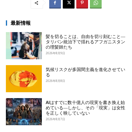
最新情報
髪を切ることは、自由を切り刻むこと―
タリバン統治下で揺れるアフガニスタン
の理髪師たち
2026年8月9日
気候リスクが多国間主義を進化させてい
る
2026年8月8日
AIはすでに数十億人の現実を書き換え始
めている―しかし、その「現実」は女性
を正しく映していない
2026年8月7日