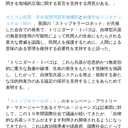
関する地域的立場に関する宣言を支持する用意がある。」
カリコム犯罪・安全保障問題実施機関
と
創価学会インタナシ
ョナル（SGI）
、英国の「ストップキラーロボット」が共催
した会合での発表で、トリニダード・トバゴは、自律型兵器
の無差別使用の可能性によって民間人の生命にもたらされる
甚大な脅威を認識し、民間人を保護するために、人間による
意味のある管理を維持する必要性を支持すると語った。
「トリニダード・トバゴは、これら兵器が恣意的かつ無差別
的に重大な負傷や破壊、生命の喪失をもたらす危険性を強調
し、したがって、自律型兵器システムを禁止・規制する新た
な法的拘束力のある協定の採択を支持することをあらためて
表明する。」
「
ストップキラーロボット
」のキャンペーン・アウトリー
チ・マネージャーであるイザベル・ジョーンズは記者団に対
して、この１０年間国際社会で議論が続いてきたが、「自律
的な兵器システムがますます利用され開発されるようになっ
てきており、これは政治指導者や諸政府、国際社会にとって