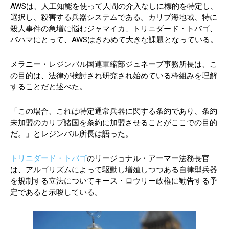
AWSは、人工知能を使って人間の介入なしに標的を特定し、
選択し、殺害する兵器システムである。カリブ海地域、特に
殺人事件の急増に悩むジャマイカ、トリニダード・トバゴ、
バハマにとって、AWSはきわめて大きな課題となっている。
メラニー・レジンバル国連軍縮部ジュネーブ事務所長は、こ
の目的は、法律が検討され研究され始めている枠組みを理解
することだと述べた。
「この場合、これは特定通常兵器に関する条約であり、条約
未加盟のカリブ諸国を条約に加盟させることがここでの目的
だ。」とレジンバル所長は語った。
トリニダード・トバゴ
のリージョナル・アーマー法務長官
は、アルゴリズムによって駆動し増殖しつつある自律型兵器
を規制する立法についてキース・ロウリー政権に勧告する予
定であると示唆している。