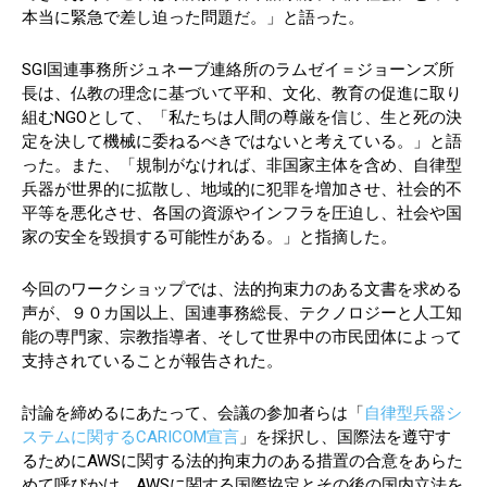
本当に緊急で差し迫った問題だ。」と語った。
SGI国連事務所ジュネーブ連絡所のラムゼイ＝ジョーンズ所
長は、仏教の理念に基づいて平和、文化、教育の促進に取り
組むNGOとして、「私たちは人間の尊厳を信じ、生と死の決
定を決して機械に委ねるべきではないと考えている。」と語
った。また、「規制がなければ、非国家主体を含め、自律型
兵器が世界的に拡散し、地域的に犯罪を増加させ、社会的不
平等を悪化させ、各国の資源やインフラを圧迫し、社会や国
家の安全を毀損する可能性がある。」と指摘した。
今回のワークショップでは、法的拘束力のある文書を求める
声が、９０カ国以上、国連事務総長、テクノロジーと人工知
能の専門家、宗教指導者、そして世界中の市民団体によって
支持されていることが報告された。
討論を締めるにあたって、会議の参加者らは「
自律型兵器シ
ステムに関するCARICOM宣言
」を採択し、国際法を遵守す
るためにAWSに関する法的拘束力のある措置の合意をあらた
めて呼びかけ、AWSに関する国際協定とその後の国内立法を