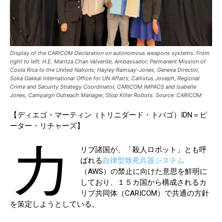
Display of the CARICOM Declaration on autonomous weapons systems. From
right to left: H.E. Maritza Chan Valverde, Ambassador, Permanent Mission of
Costa Rica to the United Nations; Hayley Ramsay-Jones, Geneva Director,
Soka Gakkai International Office for UN Affairs; Callixtus Joseph, Regional
Crime and Security Strategy Coordinator, CARICOM IMPACS and Isabelle
Jones, Campaign Outreach Manager, Stop Killer Robots. Source: CARICOM
【ディエゴ・マーティン（トリニダード・トバゴ）IDN＝ピ
ーター・リチャーズ】
カ
リブ諸国が、「殺人ロボット」とも呼
ばれる
自律型致死兵器システム
（AWS）の禁止に向けた意思を鮮明に
しており、１５カ国から構成されるカ
リブ共同体（CARICOM）で共通の方針
を策定しようとしている。