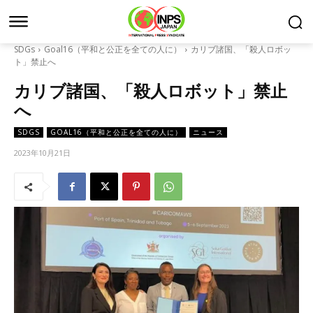
SDGs
Goal16（平和と公正を全ての人に）
カリブ諸国、「殺人ロボッ
ト」禁止へ
カリブ諸国、「殺人ロボット」禁止
へ
SDGS
GOAL16（平和と公正を全ての人に）
ニュース
2023年10月21日