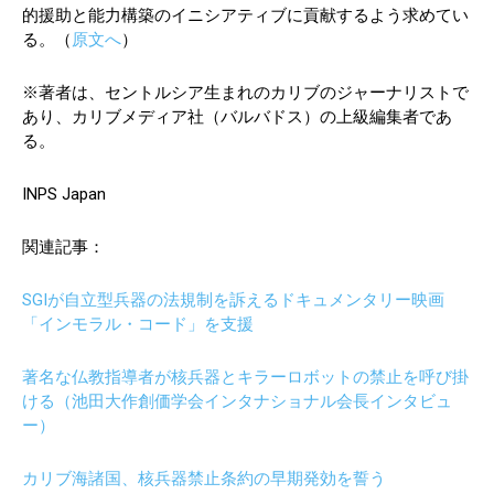
的援助と能力構築のイニシアティブに貢献するよう求めてい
る。（
原文へ
）
※著者は、セントルシア生まれのカリブのジャーナリストで
あり、カリブメディア社（バルバドス）の上級編集者であ
る。
INPS Japan
関連記事：
SGIが自立型兵器の法規制を訴えるドキュメンタリー映画
「インモラル・コード」を支援
著名な仏教指導者が核兵器とキラーロボットの禁止を呼び掛
ける（池田大作創価学会インタナショナル会長インタビュ
ー）
カリブ海諸国、核兵器禁止条約の早期発効を誓う