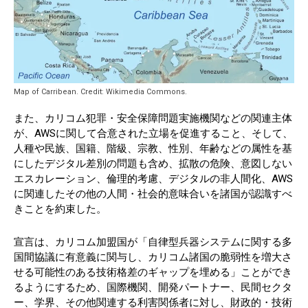
Map of Carribean. Credit: Wikimedia Commons.
また、カリコム犯罪・安全保障問題実施機関などの関連主体
が、AWSに関して合意された立場を促進すること、そして、
人種や民族、国籍、階級、宗教、性別、年齢などの属性を基
にしたデジタル差別の問題も含め、拡散の危険、意図しない
エスカレーション、倫理的考慮、デジタルの非人間化、AWS
に関連したその他の人間・社会的意味合いを諸国が認識すべ
きことを約束した。
宣言は、カリコム加盟国が「自律型兵器システムに関する多
国間協議に有意義に関与し、カリコム諸国の脆弱性を増大さ
せる可能性のある技術格差のギャップを埋める」ことができ
るようにするため、国際機関、開発パートナー、民間セクタ
ー、学界、その他関連する利害関係者に対し、財政的・技術