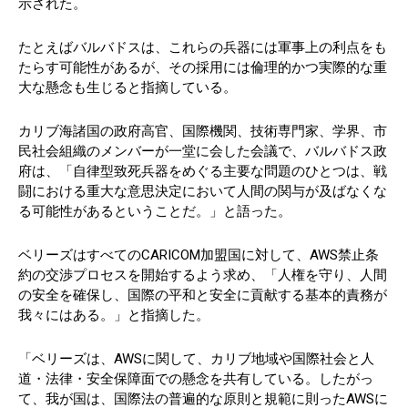
示された。
たとえばバルバドスは、これらの兵器には軍事上の利点をも
たらす可能性があるが、その採用には倫理的かつ実際的な重
大な懸念も生じると指摘している。
カリブ海諸国の政府高官、国際機関、技術専門家、学界、市
民社会組織のメンバーが一堂に会した会議で、バルバドス政
府は、「自律型致死兵器をめぐる主要な問題のひとつは、戦
闘における重大な意思決定において人間の関与が及ばなくな
る可能性があるということだ。」と語った。
ベリーズはすべてのCARICOM加盟国に対して、AWS禁止条
約の交渉プロセスを開始するよう求め、「人権を守り、人間
の安全を確保し、国際の平和と安全に貢献する基本的責務が
我々にはある。」と指摘した。
「ベリーズは、AWSに関して、カリブ地域や国際社会と人
道・法律・安全保障面での懸念を共有している。したがっ
て、我が国は、国際法の普遍的な原則と規範に則ったAWSに