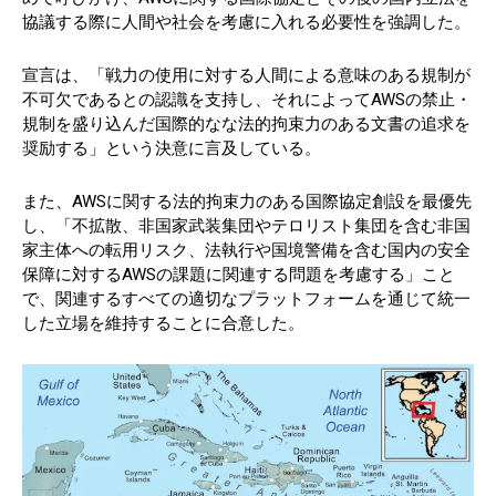
協議する際に人間や社会を考慮に入れる必要性を強調した。
宣言は、「戦力の使用に対する人間による意味のある規制が
不可欠であるとの認識を支持し、それによってAWSの禁止・
規制を盛り込んだ国際的なな法的拘束力のある文書の追求を
奨励する」という決意に言及している。
また、AWSに関する法的拘束力のある国際協定創設を最優先
し、「不拡散、非国家武装集団やテロリスト集団を含む非国
家主体への転用リスク、法執行や国境警備を含む国内の安全
保障に対するAWSの課題に関連する問題を考慮する」こと
で、関連するすべての適切なプラットフォームを通じて統一
した立場を維持することに合意した。