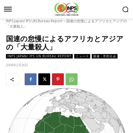
INPS Japan/ IPS UN Bureau Report
国連の怠慢によるアフリカとアジアの
「大量殺人」
国連の怠慢によるアフリカとアジア
の「大量殺人」
INPS JAPAN/ IPS UN BUREAU REPORT
ニュース
国連・市民社会
2008年2月28日