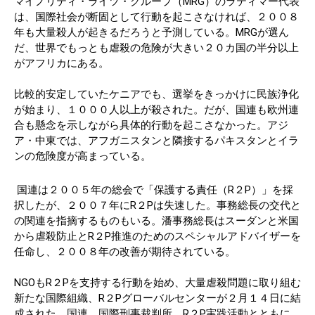
マイノリティ・ライツ・グループ（MRG）のラティマー代表
は、国際社会が断固として行動を起こさなければ、２００８
年も大量殺人が起きるだろうと予測している。MRGが選ん
だ、世界でもっとも虐殺の危険が大きい２０カ国の半分以上
がアフリカにある。
比較的安定していたケニアでも、選挙をきっかけに民族浄化
が始まり、１０００人以上が殺された。だが、国連も欧州連
合も懸念を示しながら具体的行動を起こさなかった。アジ
ア・中東では、アフガニスタンと隣接するパキスタンとイラ
ンの危険度が高まっている。
国連は２００５年の総会で「保護する責任（R２P）」を採
択したが、２００７年にR２Pは失速した。事務総長の交代と
の関連を指摘するものもいる。潘事務総長はスーダンと米国
から虐殺防止とR２P推進のためのスペシャルアドバイザーを
任命し、２００８年の改善が期待されている。
NGOもR２Pを支持する行動を始め、大量虐殺問題に取り組む
新たな国際組織、R２Pグローバルセンターが２月１４日に結
成された。国連、国際刑事裁判所、R２P実践活動とともに、