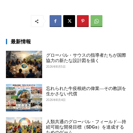
最新情報
グローバル・サウスの指導者たちが国際
協力の新たな設計図を描く
2026年8月5日
忘れられた牛疫根絶の偉業―その教訓を
生かさない代償
2026年8月4日
人類共通のグローバル・フィールド―持
続可能な開発目標（SDGs）を達成する
ためのゲーム