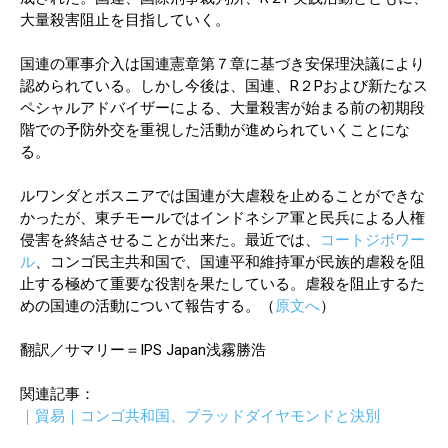
大量殺害阻止を目指していく。
国連の軍事介入は国連憲章第７章に基づき安保理決議により
認められている。しかし今後は、国連、R２Pおよび新たなス
ペシャルアドバイザーによる、大量殺害が始まる前の初期段
階での予防外交を重視した活動が進められていくことにな
る。
ルワンダとボスニアでは国連が大虐殺を止めることができな
かったが、東チモールではインドネシア軍と民兵による人権
侵害を終結させることが出来た。最近では、
コートジボワー
ル
、コンゴ民主共和国で、国連平和維持軍が民族的虐殺を阻
止する極めて重要な役割を果たしている。虐殺を阻止するた
めの国連の活動について報告する。（
原文へ
）
翻訳／サマリー＝IPS Japan浅霧勝浩
関連記事：
｜貿易｜コンゴ共和国、ブラッドダイヤモンドと決別