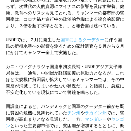
「貧困率の増加からは、生活収入の不足という問題にとどま
らず、次世代の人的資源にマイナスの影響を及ぼす栄養、健
康、教育へのリスクも見てとれる。ミャンマーの都市部の貧
困率は、コロナ禍と進行中の政治的危機による複合的影響に
より、３倍を超す水準となる。」と報告書は述べている。
UNDPでは、２月に発生した
国軍によるクーデター
に伴う国
民の所得水準への影響を測るための家計調査を５月から６月
にかけてミャンマー全土で実施した。
カニ・ヴィグナラジャ国連事務次長補・UNDPアジア太平洋
局長は、「通常、中間層が経済回復の原動力となるが、これ
ほど大規模に貧困層が拡大しているミャンマーでは、その中
間層が消滅してしまいかねない状況だ。」と指摘し、急速に
不安定化している現状について警鐘を鳴らした。
同調査によると、パンデミックと国軍のクーデター前から既
に貧困の危機に見舞われていた
チン州
や
ラカイン州
では、貧
困率が高止まりとなる見通しだ。一方、
マンダレー
や
ヤンゴ
ン
といった主要都市部では、貧困層が増加するとともに、既