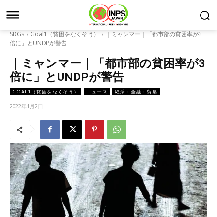
SDGs
Goal1（貧困をなくそう）
｜ミャンマー｜「都市部の貧困率が3
倍に」とUNDPが警告
｜ミャンマー｜「都市部の貧困率が3
倍に」とUNDPが警告
GOAL1（貧困をなくそう）
ニュース
経済・金融・貿易
2022年1月2日