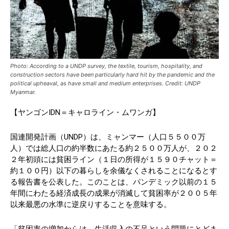
Photo: According to a UNDP survey, the textile, tourism, hospitality, and
construction sectors have been particularly hard hit by the pandemic and the
political upheaval, as have small and medium enterprises. Credit: UNDP
Myanmar.
【ヤンゴンIDN＝キャロライン・ムワンガ】
国連開発計画（UNDP）は、ミャンマー（人口５５００万
人）では総人口の約半数にあたる約２５００万人が、２０２
２年初頭には貧困ライン（１日の所得が１５９０チャット＝
約１００円）以下の暮らしを余儀なくされることになるとす
る報告書を公表した。このことは、パンデミック以前の１５
年間にわたる経済成長の成果が消滅して貧困率が２００５年
以来最悪の水準に逆戻りすることを意味する。