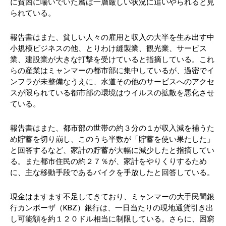
に貧困に喘いでいた層は一層厳しい状況に追いやられると見
られている。
報告書はまた、貧しい人々の雇用と収入の大半を生み出す中
小規模ビジネスの他、とりわけ縫製業、観光業、サービス
業、建設業が大きな打撃を受けていると指摘している。これ
らの産業はミャンマーの都市部に集中しているが、過密でイ
ンフラが未整備なうえに、水道その他のサービスへのアクセ
スが限られている都市部の環境はウイルスの拡散を悪化させ
ている。
報告書はまた、都市部の世帯の約３分の１が収入減を補うた
め貯蓄を切り崩し、このうち半数が「貯蓄を使い果たした」
と回答するなど、家計の貯蓄が大幅に減少したと指摘してい
る。また都市住民の約２７％が、家計をやりくりするため
に、主な移動手段であるバイクを手放したと回答している。
現金はますます不足してきており、ミャンマーの大手民間銀
行カンボーザ（KBZ）銀行は、一日当たりの現地通貨引き出
し可能額を約１２０ドル相当に制限している。さらに、困窮