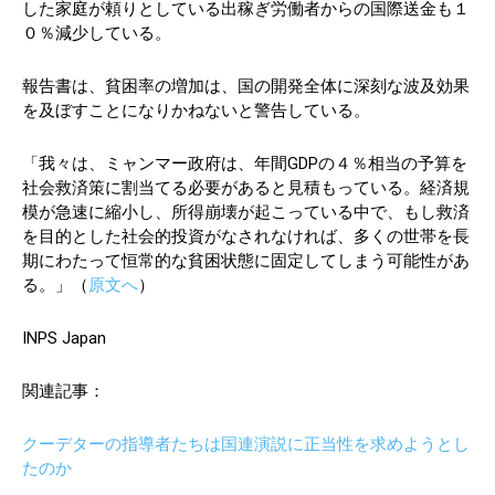
した家庭が頼りとしている出稼ぎ労働者からの国際送金も１
０％減少している。
報告書は、貧困率の増加は、国の開発全体に深刻な波及効果
を及ぼすことになりかねないと警告している。
「我々は、ミャンマー政府は、年間GDPの４％相当の予算を
社会救済策に割当てる必要があると見積もっている。経済規
模が急速に縮小し、所得崩壊が起こっている中で、もし救済
を目的とした社会的投資がなされなければ、多くの世帯を長
期にわたって恒常的な貧困状態に固定してしまう可能性があ
る。」（
原文へ
）
INPS Japan
関連記事：
クーデターの指導者たちは国連演説に正当性を求めようとし
たのか