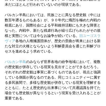
未だにほとんど行われていないのが現状である。
バルカン半島においては、民族ごとに異なる歴史観（中には
数百年遡るものもある）が、９０年代に熾烈を極めた内戦の
根底にあり、国際社会による平和維持活動にも大きな障害と
なった。内戦中、新たな残虐行為が繰り広げられたがその規
模と実態については今なお論争が続いている。
旧ユーゴスラ
ヴィア
各地の人権擁護団体が、歴史の歪曲が将来における新
たな対立の火種とならないよう和解委員会を通じた和解プロ
セスを進めるよう求めている。
バルカン半島
のみならず世界各地の紛争地域において、複数
の歴史観が併存している現実を見出すことができるだろう。
それぞれの歴史観は事実に基づくものであるが、視点と強調
している側面が異なるのである。同じコミュニティーに属す
る多民族間で、多様な歴史観が併存している現実を理解する
とともに、たとえ歴史的な出来事について共通認識を持てた
場合でも歴史観が異なりうるという現実を受け入れることが
重要である。