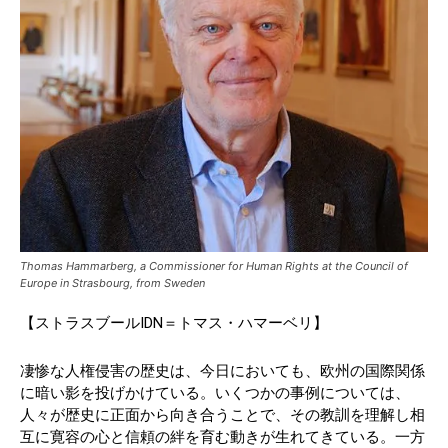
Thomas Hammarberg, a Commissioner for Human Rights at the Council of
Europe in Strasbourg, from Sweden
【ストラスブールIDN＝トマス・ハマーベリ】
凄惨な人権侵害の歴史は、今日においても、欧州の国際関係
に暗い影を投げかけている。いくつかの事例については、
人々が歴史に正面から向き合うことで、その教訓を理解し相
互に寛容の心と信頼の絆を育む動きが生れてきている。一方