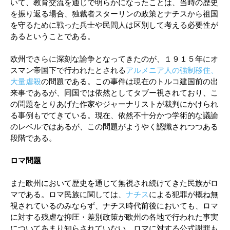
いて、教育交流を通じで明らかになったことは、当時の歴史
を振り返る場合、独裁者スターリンの政策とナチスから祖国
を守るために戦った兵士や民間人は区別して考える必要性が
あるということである。
欧州でさらに深刻な論争となってきたのが、１９１５年にオ
スマン帝国下で行われたとされる
アルメニア人の強制移住、
大量虐殺
の問題である。この事件は現在のトルコ建国前の出
来事であるが、同国では依然としてタブー視されており、こ
の問題をとりあげた作家やジャーナリストが裁判にかけられ
る事例もでてきている。現在、依然不十分かつ学術的な議論
のレベルではあるが、この問題がようやく認識されつつある
段階である。
ロマ問題
また欧州において歴史を通じて無視され続けてきた民族がロ
マである。ロマ民族に関しては、
ナチス
による犯罪が概ね無
視されているのみならず、ナチス時代前後においても、ロマ
に対する残虐な抑圧・差別政策が欧州の各地で行われた事実
についてあまり知らされていない。ロマに対する公式謝罪も