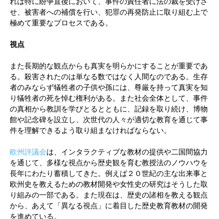
れは特に紛争直後において、事件の責任者に法の裁を受けさ
せ、被害者への補償を行い、犯罪の再発防止に取り組む上で
極めて重要なプロセスである。
視点
また長期的な観点からも真実を明らかにすることが重要であ
る。殺害されたのは単なる数ではなく人間なのである。生存
者のみならず犠牲者の子供や孫には、尊厳を持って真実を知
り犠牲者の死を悼む権利がある。また社会全体として、事件
の真相から教訓を学びとるとともに、記録を取り続け、博物
館や記念碑を設立し、次世代の人々が適切な教育を通じて事
件を理解できるよう取り組まなければならない。
欧州評議会
は、インタラクティブな教材の提供や二国間協力
を通じて、多様な視点から歴史観を育む教授法のノウハウを
長年にわたり蓄積してきた。例えば２０世紀の主な出来事と
欧州史を教えるための教材開発や女性史の研究はそうした取
り組みの一部である。また現在は、歴史の諸相を教える観点
から、あえて「異なる視点」に着目した歴史教育教材の開発
を進めている。