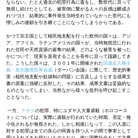
ならない。たとえ過去の犯罪行為に蓋をし、数世代に亘って
無視し続けたとしても、被害側に繋がる人々の反感は醸成さ
れつづけ、結果的に事件発生当時生れていなかった世代にも
憎しみの連鎖を引き継ぐことになってしまうからである。
かつて宗主国として植民地支配を行った欧州の国々は、アジ
ア、アフリカ、ラテンアメリカの国々が、当時無慈悲に行わ
れた住民や天然資源の簒奪の結果、どのような被害を被った
かについて、現実を直視することを長年に亘って躊躇してき
た。こうした国々は、２００１年に開催された
国連反人種主
義・差別撤廃世界会議
（ダーバン会議）に際して、歴史的事
実（植民地支配や奴隷制の問題）に言及しようとする成果文
書の原案に強硬に反対した。その結果、成果文書は妥協的な
ものとなってしまい、当然ながら様々な批判を呼び起こすこ
ととなった。
一方、
ナチス
の犯罪、特にユダヤ人大量虐殺（ホロコース
ト）については、実際に虐殺が行われていた時期、否定・矮
小化されるか無視された。しかし戦後になって、この人道に
対する犯罪は全ての良心の呵責を持つ人々の間で事実として
受け入れざるを得ないものとなり、後に国際社会をして大量