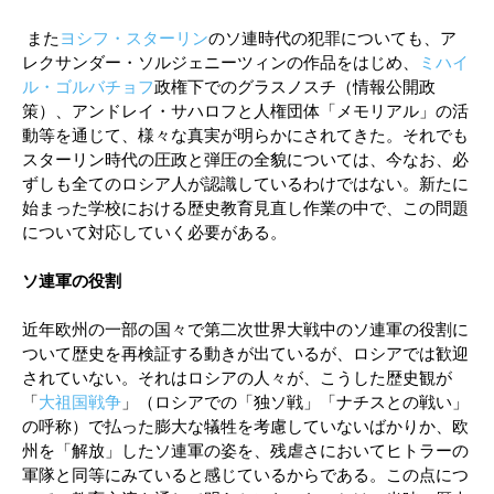
また
ヨシフ・スターリン
のソ連時代の犯罪についても、ア
レクサンダー・ソルジェニーツィンの作品をはじめ、
ミハイ
ル・ゴルバチョフ
政権下でのグラスノスチ（情報公開政
策）、アンドレイ・サハロフと人権団体「メモリアル」の活
動等を通じて、様々な真実が明らかにされてきた。それでも
スターリン時代の圧政と弾圧の全貌については、今なお、必
ずしも全てのロシア人が認識しているわけではない。新たに
始まった学校における歴史教育見直し作業の中で、この問題
について対応していく必要がある。
ソ連軍の役割
近年欧州の一部の国々で第二次世界大戦中のソ連軍の役割に
ついて歴史を再検証する動きが出ているが、ロシアでは歓迎
されていない。それはロシアの人々が、こうした歴史観が
「
大祖国戦争
」（ロシアでの「独ソ戦」「ナチスとの戦い」
の呼称）で払った膨大な犠牲を考慮していないばかりか、欧
州を「解放」したソ連軍の姿を、残虐さにおいてヒトラーの
軍隊と同等にみていると感じているからである。この点につ