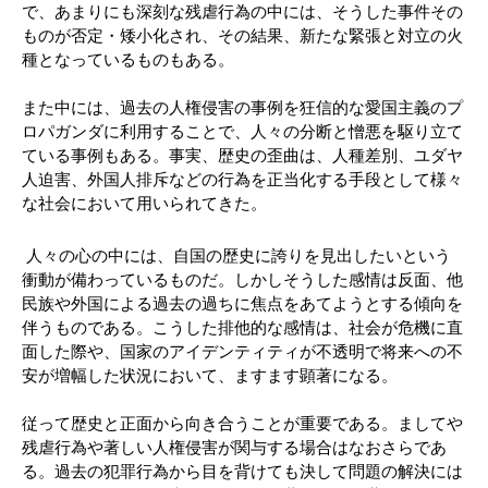
で、あまりにも深刻な残虐行為の中には、そうした事件その
ものが否定・矮小化され、その結果、新たな緊張と対立の火
種となっているものもある。
また中には、過去の人権侵害の事例を狂信的な愛国主義のプ
ロパガンダに利用することで、人々の分断と憎悪を駆り立て
ている事例もある。事実、歴史の歪曲は、人種差別、ユダヤ
人迫害、外国人排斥などの行為を正当化する手段として様々
な社会において用いられてきた。
人々の心の中には、自国の歴史に誇りを見出したいという
衝動が備わっているものだ。しかしそうした感情は反面、他
民族や外国による過去の過ちに焦点をあてようとする傾向を
伴うものである。こうした排他的な感情は、社会が危機に直
面した際や、国家のアイデンティティが不透明で将来への不
安が増幅した状況において、ますます顕著になる。
従って歴史と正面から向き合うことが重要である。ましてや
残虐行為や著しい人権侵害が関与する場合はなおさらであ
る。過去の犯罪行為から目を背けても決して問題の解決には