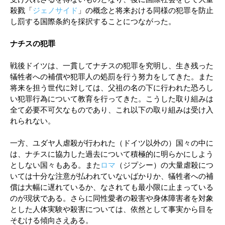
殺戮「
ジェノサイド
」の概念と将来おける同様の犯罪を防止
し罰する国際条約を採択することにつながった。
ナチスの犯罪
戦後ドイツは、一貫してナチスの犯罪を究明し、生き残った
犠牲者への補償や犯罪人の処罰を行う努力をしてきた。また
将来を担う世代に対しては、父祖の名の下に行われた恐ろし
い犯罪行為について教育を行ってきた。こうした取り組みは
全て必要不可欠なものであり、これ以下の取り組みは受け入
れられない。
一方、ユダヤ人虐殺が行われた（ドイツ以外の）国々の中に
は、ナチスに協力した過去について積極的に明らかにしよう
としない国々もある。また
ロマ
（ジプシー）の大量虐殺につ
いては十分な注意が払われていないばかりか、犠牲者への補
償は大幅に遅れているか、なされても最小限に止まっている
のが現状である。さらに同性愛者の殺害や身体障害者を対象
とした人体実験や殺害については、依然として事実から目を
そむける傾向さえある。