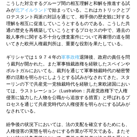
こうした対立するグループ間の相互理解と和解を推進する試
みが
北アイルランド
で始まっている。これはカトリックとプ
ロテスタント両派の対話を通じて、相手側の歴史観に対する
理解を相互に促進していこうとするものである。こうした共
通の歴史を再構築していこうとするプロセスの中で、過去の
殺人事件に関する不十分な捜査案件について再審理の道を開
いてきた欧州人権裁判所は、重要な役割を果たしている。
ギリシャでは１９７４年の
軍事政権
退陣後、政府の責任を問
う裁判が開かれた。また軍事独裁政権を経験したスペインや
ポルトガルにおいても、裁判を通じて軍事独裁時代の秘密警
察の活動を明らかにしようとする試みがなされてきた。スタ
ーリンの下で共産党一党独裁時代を経験した東欧諸国におい
ては、ラストレーション（Lustration：共産党政権下で人権
侵害に協力した人物を公職から追放する措置）と呼ばれるプ
ロセスを通じて共産党時代の人権侵害を明らかにする試みが
なされている。
紛争後の状況下においては、法の支配を確立するためにも、
人権侵害の実態を明らかにする作業が不可欠である。またそ