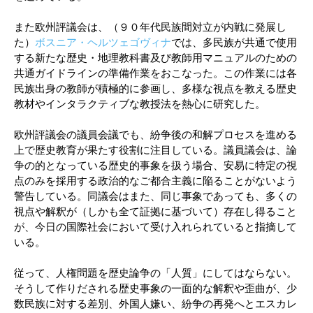
また欧州評議会は、（９０年代民族間対立が内戦に発展し
た）
ボスニア・ヘルツェゴヴィナ
では、多民族が共通で使用
する新たな歴史・地理教科書及び教師用マニュアルのための
共通ガイドラインの準備作業をおこなった。この作業には各
民族出身の教師が積極的に参画し、多様な視点を教える歴史
教材やインタラクティブな教授法を熱心に研究した。
欧州評議会の議員会議でも、紛争後の和解プロセスを進める
上で歴史教育が果たす役割に注目している。議員議会は、論
争の的となっている歴史的事象を扱う場合、安易に特定の視
点のみを採用する政治的なご都合主義に陥ることがないよう
警告している。同議会はまた、同じ事象であっても、多くの
視点や解釈が（しかも全て証拠に基づいて）存在し得ること
が、今日の国際社会において受け入れられていると指摘して
いる。
従って、人権問題を歴史論争の「人質」にしてはならない。
そうして作りだされる歴史事象の一面的な解釈や歪曲が、少
数民族に対する差別、外国人嫌い、紛争の再発へとエスカレ