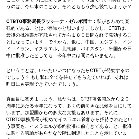
うのは、今年末のことか、それとももう少し後でしょうか？
CTBTO事務局長ラッシーナ・ゼルボ博士：
私がきわめて楽
観的であることはご存知かと思います。しかし、CTBTは、
最後の批准書が寄託されてから１８０日間を経て発効するこ
とになっています。ですから、仮に、中国、エジプト、イン
ド、イラン、イスラエル、北朝鮮、パキスタン、米国が今日
中に批准したとしても、今年中には間に合いません。
ということは、いったいいつになったらCTBTが発効するの
でしょう？ もし私に全てを任せてもらえていれば、それは
昨日にも実現できていたでしょう。
真面目に答えましょう。私たちは、
CTBT署名開放
から２０
周年にあたる今年になって、多くの前向きな兆候を目にして
います。加盟国からの多大な支援もあります。それに、
CTBTO事務局長が初めてイスラエル首相から招待されたとい
う事実も、イスラエルが条約批准に前向きであること、批准
に関する議論があらたな段階に到達したことを示していま