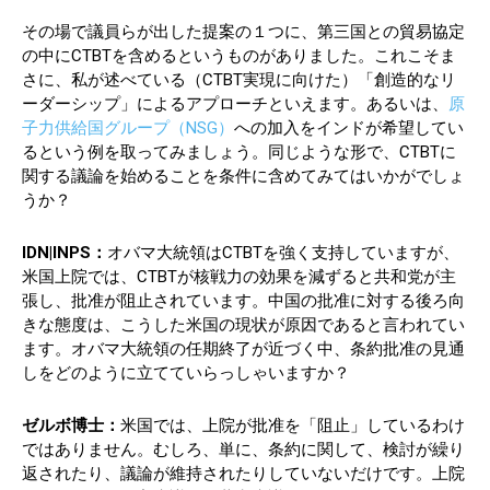
その場で議員らが出した提案の１つに、第三国との貿易協定
の中にCTBTを含めるというものがありました。これこそま
さに、私が述べている（CTBT実現に向けた）「創造的なリ
ーダーシップ」によるアプローチといえます。あるいは、
原
子力供給国グループ（NSG）
への加入をインドが希望してい
るという例を取ってみましょう。同じような形で、CTBTに
関する議論を始めることを条件に含めてみてはいかがでしょ
うか？
IDN|INPS：
オバマ大統領はCTBTを強く支持していますが、
米国上院では、CTBTが核戦力の効果を減ずると共和党が主
張し、批准が阻止されています。中国の批准に対する後ろ向
きな態度は、こうした米国の現状が原因であると言われてい
ます。オバマ大統領の任期終了が近づく中、条約批准の見通
しをどのように立てていらっしゃいますか？
ゼルボ博士：
米国では、上院が批准を「阻止」しているわけ
ではありません。むしろ、単に、条約に関して、検討が繰り
返されたり、議論が維持されたりしていないだけです。上院