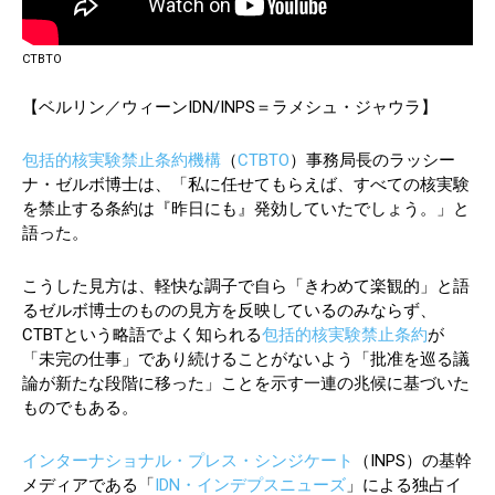
CTBTO
【ベルリン／ウィーンIDN/INPS＝ラメシュ・ジャウラ】
包括的核実験禁止条約機構
（
CTBTO
）事務局長のラッシー
ナ・ゼルボ博士は、「私に任せてもらえば、すべての核実験
を禁止する条約は『昨日にも』発効していたでしょう。」と
語った。
こうした見方は、軽快な調子で自ら「きわめて楽観的」と語
るゼルボ博士のものの見方を反映しているのみならず、
CTBTという略語でよく知られる
包括的核実験禁止条約
が
「未完の仕事」であり続けることがないよう「批准を巡る議
論が新たな段階に移った」ことを示す一連の兆候に基づいた
ものでもある。
インターナショナル・プレス・シンジケート
（INPS）の基幹
メディアである「
IDN・インデプスニューズ
」による独占イ