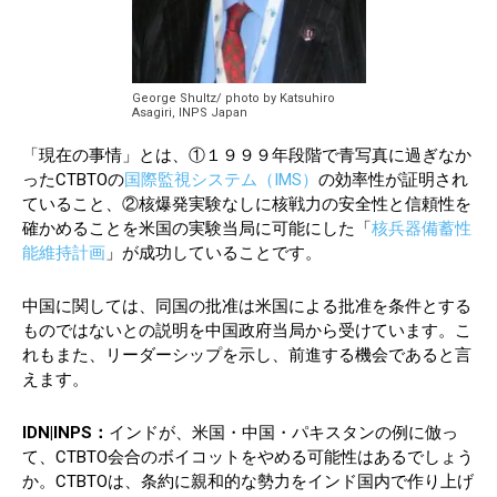
George Shultz/ photo by Katsuhiro
Asagiri, INPS Japan
「現在の事情」とは、①１９９９年段階で青写真に過ぎなか
ったCTBTOの
国際監視システム（IMS）
の効率性が証明され
ていること、②核爆発実験なしに核戦力の安全性と信頼性を
確かめることを米国の実験当局に可能にした「
核兵器備蓄性
能維持計画
」が成功していることです。
中国に関しては、同国の批准は米国による批准を条件とする
ものではないとの説明を中国政府当局から受けています。こ
れもまた、リーダーシップを示し、前進する機会であると言
えます。
IDN|INPS：
インドが、米国・中国・パキスタンの例に倣っ
て、CTBTO会合のボイコットをやめる可能性はあるでしょう
か。CTBTOは、条約に親和的な勢力をインド国内で作り上げ