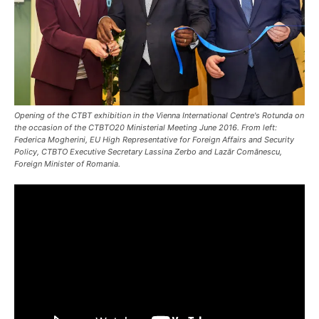
Opening of the CTBT exhibition in the Vienna International Centre's Rotunda on
the occasion of the CTBTO20 Ministerial Meeting June 2016. From left:
Federica Mogherini, EU High Representative for Foreign Affairs and Security
Policy, CTBTO Executive Secretary Lassina Zerbo and Lazӑr Comӑnescu,
Foreign Minister of Romania.