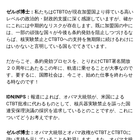
ゼルボ博士：
私たちはCTBTOが現在加盟国より得ている高い
レベルの政治的・財政的支援に深く感謝していますが、確か
にこれには中期的なリスクが存在します。既に加盟国の中に
は、一部の頑強な国々が今後も条約発効を阻止しつづけるな
らば、核実験禁止とCTBTOへの支持を無期限に続けるわけに
はいかないと言明している国もでてきています。
だからこそ、条約発効プロセスを、とりわけCTBT署名開放
２０周年にあたるこの年に、軌道に乗せることが大事なので
す。要するに、国際社会は、今こそ、始めた仕事を終わらせ
る時なのです！
IDN|INPS：
報道によれば、オバマ大統領が、米国による
CTBT批准に代わるものとして、核兵器実験禁止を謳った国
連安保理決議の採択を追求しているとのことですが、これに
ついてどうお考えですか。
ゼルボ博士：
オバマ大統領とオバマ政権がCTBTとCTBTOに
強い支持を示していることを歓迎します。また、オバマ大統