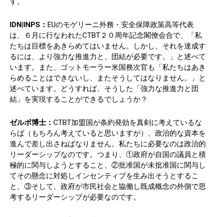
す。
IDN|INPS：
EUのモゲリーニ外務・安全保障政策高等代表
は、６月に行なわれたCTBT２０周年記念閣僚会合で、「私
たちは目標をあきらめてはいません。しかし、それを達成す
るには、より強力な推進力と、団結が必要です。」と述べて
います。また、ゴットモーラー米国務次官も「私たちはあき
らめることはできないし、またそうしてはなりません。」と
述べています。どうすれば、そうした「強力な推進力と団
結」を実現することができるでしょうか？
ゼルボ博士：
CTBT加盟国が条約発効を真剣に考えているな
らば（もちろん考えていると思いますが）、政治的な資本を
進んで差し出さねばなりません。私たちに必要なのは政治的
リーダーシップなのです。つまり、①政府が自国の議員と積
極的に関与しようとすること、②批准国が未批准国に関与し
てその懸念に対処しインセンティブを生み出そうとするこ
と、③そして、政府が市民社会と協働し既成概念の外側で思
考するリーダーシップが必要なのです。