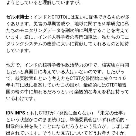
ようとしていると理解していますが。
ゼルボ博士：
インドとCTBTOには互いに提供できるものが多
くあります。災害の早期警戒や、地球に関する科学研究に私
たちのモニタリングデータを副次的に利用することを考えて
います。逆に、インド人科学者の専門知識は、私たちのモニ
タリングシステムの改善に大いに貢献してくれるものと期待
しています。
他方で、インドの核科学者や政治勢力の中で、核実験を再開
したいと真面目に考えている人はいないのです。したがっ
て、核実験禁止という考え方をCTBT交渉開始に先立つ４０
年も前に既に提案していたこの国が、最終的にはCTBT加盟
国の輪の中に加わるだろうという楽観的な考えを私は持って
いるわけです。
IDN|INPS：
もしCTBTが（発効に至らない）「未完の仕事」
という状態がこのまま続けば、準備委員会はいずれ政治的・
財政的支持を失うことになるだろうという見方が、しばしば
出されています。そうした見方についてどうお考えですか。