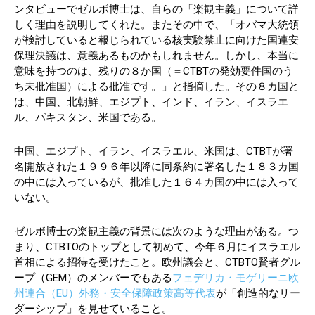
ンタビューでゼルボ博士は、自らの「楽観主義」について詳
しく理由を説明してくれた。またその中で、「オバマ大統領
が検討していると報じられている核実験禁止に向けた国連安
保理決議は、意義あるものかもしれません。しかし、本当に
意味を持つのは、残りの８か国（＝CTBTの発効要件国のう
ち未批准国）による批准です。」と指摘した。その８カ国と
は、中国、北朝鮮、エジプト、インド、イラン、イスラエ
ル、パキスタン、米国である。
中国、エジプト、イラン、イスラエル、米国は、CTBTが署
名開放された１９９６年以降に同条約に署名した１８３カ国
の中には入っているが、批准した１６４カ国の中には入って
いない。
ゼルボ博士の楽観主義の背景には次のような理由がある。つ
まり、CTBTOのトップとして初めて、今年６月にイスラエル
首相による招待を受けたこと。欧州議会と、CTBTO賢者グル
ープ（GEM）のメンバーでもある
フェデリカ・モゲリーニ欧
州連合（EU）外務・安全保障政策高等代表
が「創造的なリー
ダーシップ」を見せていること。