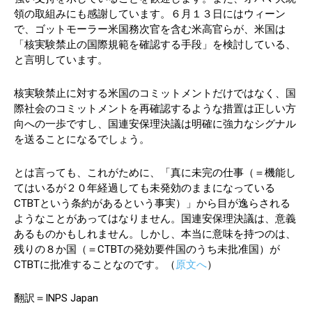
領の取組みにも感謝しています。６月１３日にはウィーン
で、ゴットモーラー米国務次官を含む米高官らが、米国は
「核実験禁止の国際規範を確認する手段」を検討している、
と言明しています。
核実験禁止に対する米国のコミットメントだけではなく、国
際社会のコミットメントを再確認するような措置は正しい方
向への一歩ですし、国連安保理決議は明確に強力なシグナル
を送ることになるでしょう。
とは言っても、これがために、「真に未完の仕事（＝機能し
てはいるが２０年経過しても未発効のままになっている
CTBTという条約があるという事実）」から目が逸らされる
ようなことがあってはなりません。国連安保理決議は、意義
あるものかもしれません。しかし、本当に意味を持つのは、
残りの８か国（＝CTBTの発効要件国のうち未批准国）が
CTBTに批准することなのです。（
原文へ
）
翻訳＝INPS Japan