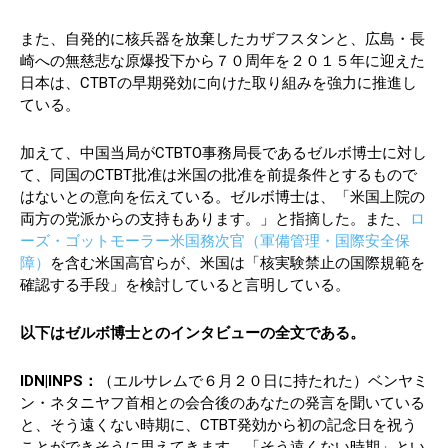
また、自発的に核兵器を放棄したカザフスタンと、広島・長
崎への無慈悲な原爆投下から７０周年を２０１５年に迎えた
日本は、CTBTの早期発効に向けた取り組みを強力に推進し
ている。
加えて、中国当局がCTBTO事務局長であるゼルボ博士に対し
て、同国のCTBT批准は米国の批准を前提条件とするもので
はないとの意向を伝えている。ゼルボ博士は、「米国上院の
両方の党派からの支持もあります。」と指摘した。また、
ロ
ーズ・ゴットモーラー米国務次官（軍備管理・国際安全保
障）
を含む米国高官らが、米国は「核実験禁止の国際規範を
確認する手段」を検討していると言明している。
以下はゼルボ博士とのインタビューの全文である。
IDN|INPS：
（エルサレムで６月２０日に持たれた）ベンヤミ
ン・ネタニヤフ首相との会合後のあなたの発言を聞いている
と、そう遠くない時期に、CTBT発効から初の記念日を祝う
ことができそうに思えてきます。「そう遠くない時期」とい