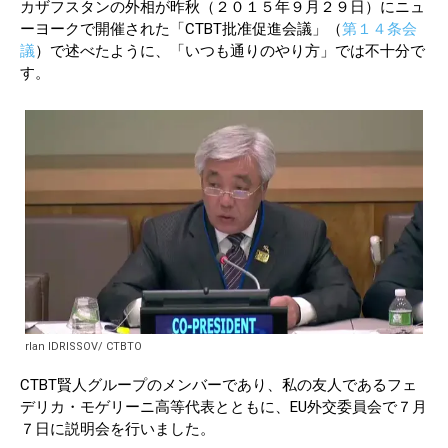
カザフスタンの外相が昨秋（２０１５年９月２９日）にニュ
ーヨークで開催された「CTBT批准促進会議」（
第１４条会
議
）で述べたように、「いつも通りのやり方」では不十分で
す。
rlan IDRISSOV/ CTBTO
CTBT賢人グループのメンバーであり、私の友人であるフェ
デリカ・モゲリーニ高等代表とともに、EU外交委員会で７月
７日に説明会を行いました。