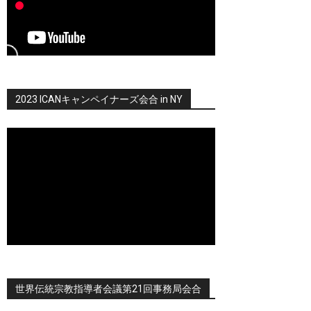
2023 ICANキャンペイナーズ会合 in NY
世界伝統宗教指導者会議第21回事務局会合