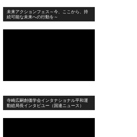
未来アクションフェス～今、ここから、持
続可能な未来への行動を～
寺崎広嗣創価学会インタナショナル平和運
動総局長インタビユー（国連ニュース）