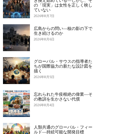
き換え始めている―しかし、そ
の「現実」は女性を正しく映し
ていない
2026年8月7日
広島からの問い―核の影の下で
生き続けるのか
2026年8月6日
グローバル・サウスの指導者た
ちが国際協力の新たな設計図を
描く
2026年8月5日
忘れられた牛疫根絶の偉業―そ
の教訓を生かさない代償
2026年8月4日
人類共通のグローバル・フィー
ルド―持続可能な開発目標