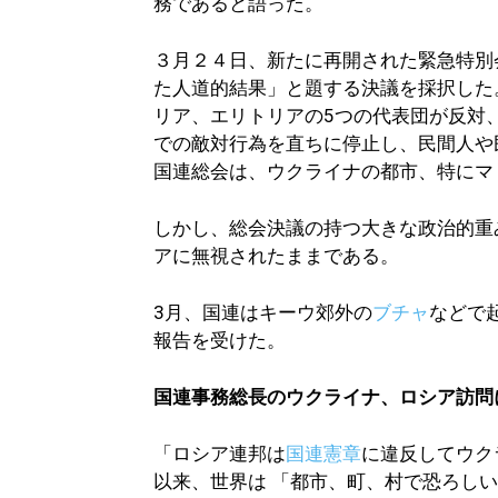
務であると語った。
３月２４日、新たに再開された緊急特別
た人道的結果」と題する決議を採択した
リア、エリトリアの5つの代表団が反対
での敵対行為を直ちに停止し、民間人や
国連総会は、ウクライナの都市、特に
しかし、総会決議の持つ大きな政治的重
アに無視されたままである。
3月、国連はキーウ郊外の
ブチャ
などで
報告を受けた。
国連事務総長のウクライナ、ロシア訪問
「ロシア連邦は
国連憲章
に違反してウク
以来、世界は 「都市、町、村で恐ろし