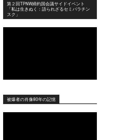
第２回TPNW締約国会議サイドイベント
「私は生きぬく：語られざるセミパラチン
スク」
被爆者の肖像80年の記憶