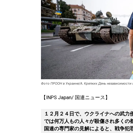
Фото ПРООН в Украине/А. Крепких День независимости в
【INPS Japan/ 国連ニュース】
１２月２４日で、ウクライナへの武力
では何万人もの人々が殺傷され多くの
国連の専門家の見解によると、戦争犯