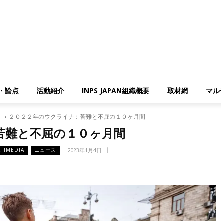
・論点
活動紹介
INPS JAPAN組織概要
取材網
マル
）
２０２２年のウクライナ：苦難と不屈の１０ヶ月間
苦難と不屈の１０ヶ月間
2023年1月4日
TIMEDIA
ニュース