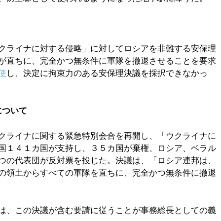
クライナに対する侵略」に対してロシアを非難する安保理
が直ちに、完全かつ無条件に軍隊を撤退させることを要求
使
し、決定に拘束力のある安保理決議を採択できなかっ
について
クライナに関する緊急特別会合を再開し、「ウクライナに
国１４１カ国が支持し、３５カ国が棄権、ロシア、ベラル
つの代表団が反対票を投じた。決議は、「ロシア連邦は、
の領土からすべての軍隊を直ちに、完全かつ無条件に撤退
は、この決議が含む要請に従うことが事務総長としての義