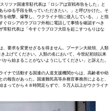
キスリツァ国連常駐代表は「ロシアは宣戦布告をした」と
あらゆる手段を執っていただきたい。」と呼びかけた。そ
市を砲撃、爆撃し、ウクライナ領に侵入している。」と指
すぐロシアのラブロフ外相に電話して事情を確認すべき
ザ常駐代表は「今すぐラブロフ大臣を起こすつもりはな
は、要求を変更せざるを得ません。プーチン大統領、人類
に引き上げてください。人類の名において、今世紀初頭以来
パから始まることがないようにしてください」と訴えた。
ライナで活動する国連の人道支援機関からは、高齢者や幼
との報告があった。国連難民高等弁務官事務所によると、
始まってから４８時間足らずで、５万人以上がウクライナ