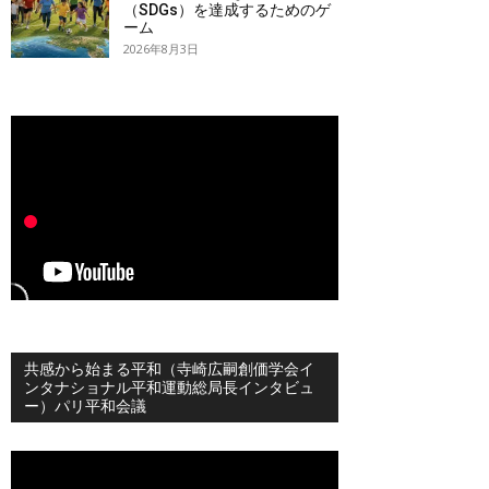
（SDGs）を達成するためのゲ
ーム
2026年8月3日
共感から始まる平和（寺崎広嗣創価学会イ
ンタナショナル平和運動総局長インタビュ
ー）パリ平和会議