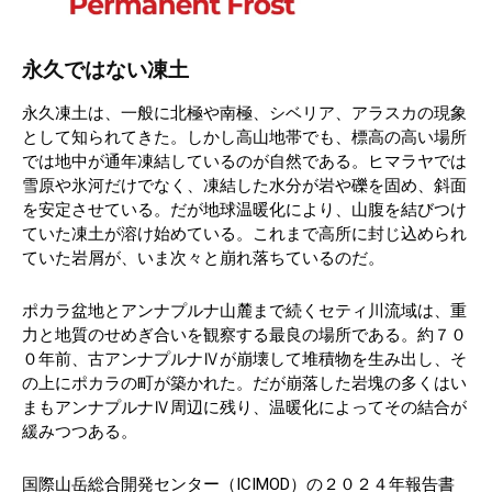
永久ではない凍土
永久凍土は、一般に北極や南極、シベリア、アラスカの現象
として知られてきた。しかし高山地帯でも、標高の高い場所
では地中が通年凍結しているのが自然である。ヒマラヤでは
雪原や氷河だけでなく、凍結した水分が岩や礫を固め、斜面
を安定させている。だが地球温暖化により、山腹を結びつけ
ていた凍土が溶け始めている。これまで高所に封じ込められ
ていた岩屑が、いま次々と崩れ落ちているのだ。
ポカラ盆地とアンナプルナ山麓まで続くセティ川流域は、重
力と地質のせめぎ合いを観察する最良の場所である。約７０
０年前、古アンナプルナⅣが崩壊して堆積物を生み出し、そ
の上にポカラの町が築かれた。だが崩落した岩塊の多くはい
まもアンナプルナⅣ周辺に残り、温暖化によってその結合が
緩みつつある。
国際山岳総合開発センター（ICIMOD）の２０２４年報告書