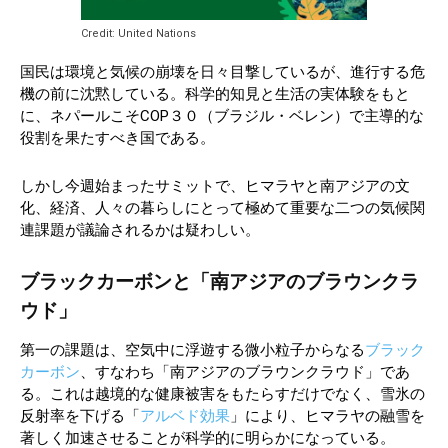
Credit: United Nations
国民は環境と気候の崩壊を日々目撃しているが、進行する危
機の前に沈黙している。科学的知見と生活の実体験をもと
に、ネパールこそCOP３０（ブラジル・ベレン）で主導的な
役割を果たすべき国である。
しかし今週始まったサミットで、ヒマラヤと南アジアの文
化、経済、人々の暮らしにとって極めて重要な二つの気候関
連課題が議論されるかは疑わしい。
ブラックカーボンと「南アジアのブラウンクラ
ウド」
第一の課題は、空気中に浮遊する微小粒子からなる
ブラック
カーボン
、すなわち「南アジアのブラウンクラウド」であ
る。これは越境的な健康被害をもたらすだけでなく、雪氷の
反射率を下げる「
アルベド効果
」により、ヒマラヤの融雪を
著しく加速させることが科学的に明らかになっている。