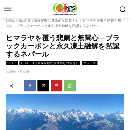
SDGs
Goal13（気候変動に具体的な対策を）
ヒマラヤを覆う悲劇と無
関心―ブラックカーボンと永久凍土融解を黙認するネパール
ヒマラヤを覆う悲劇と無関心―ブラ
ックカーボンと永久凍土融解を黙認
するネパール
SDGS
GOAL13（気候変動に具体的な対策を）
ニュース
2025年11月22日