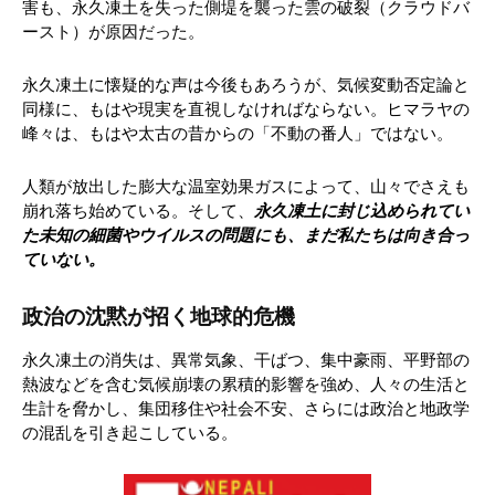
害も、永久凍土を失った側堤を襲った雲の破裂（クラウドバ
ースト）が原因だった。
永久凍土に懐疑的な声は今後もあろうが、気候変動否定論と
同様に、もはや現実を直視しなければならない。ヒマラヤの
峰々は、もはや太古の昔からの「不動の番人」ではない。
人類が放出した膨大な温室効果ガスによって、山々でさえも
崩れ落ち始めている。そして、
永久凍土に封じ込められてい
た未知の細菌やウイルスの問題にも、まだ私たちは向き合っ
ていない。
政治の沈黙が招く地球的危機
永久凍土の消失は、異常気象、干ばつ、集中豪雨、平野部の
熱波などを含む気候崩壊の累積的影響を強め、人々の生活と
生計を脅かし、集団移住や社会不安、さらには政治と地政学
の混乱を引き起こしている。