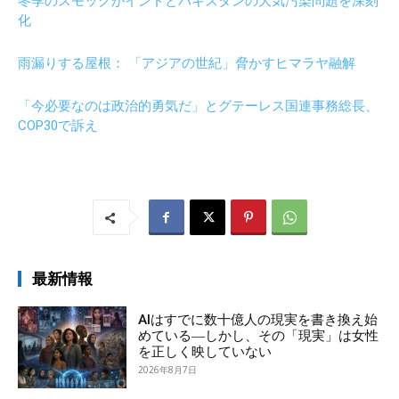
冬季のスモッグがインドとパキスタンの大気汚染問題を深刻
化
雨漏りする屋根： 「アジアの世紀」脅かすヒマラヤ融解
「今必要なのは政治的勇気だ」とグテーレス国連事務総長、
COP30で訴え
最新情報
AIはすでに数十億人の現実を書き換え始
めている―しかし、その「現実」は女性
を正しく映していない
2026年8月7日