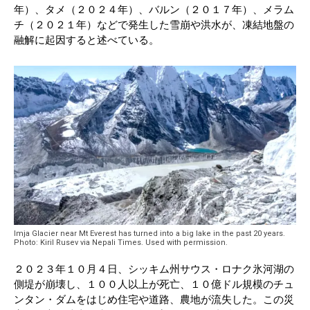
年）、タメ（２０２４年）、バルン（２０１７年）、メラム
チ（２０２１年）などで発生した雪崩や洪水が、凍結地盤の
融解に起因すると述べている。
Imja Glacier near Mt Everest has turned into a big lake in the past 20 years.
Photo: Kiril Rusev via Nepali Times. Used with permission.
２０２３年１０月４日、シッキム州サウス・ロナク氷河湖の
側堤が崩壊し、１００人以上が死亡、１０億ドル規模のチュ
ンタン・ダムをはじめ住宅や道路、農地が流失した。この災