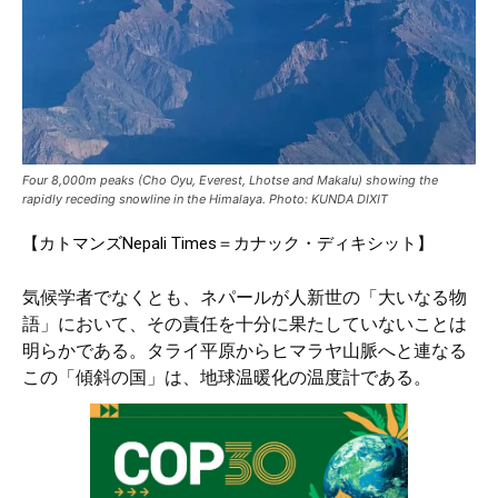
Four 8,000m peaks (Cho Oyu, Everest, Lhotse and Makalu) showing the
rapidly receding snowline in the Himalaya. Photo: KUNDA DIXIT
【カトマンズNepali Times＝カナック・ディキシット】
気候学者でなくとも、ネパールが
人新世
の「大いなる物
語」において、その責任を十分に果たしていないことは
明らかである。タライ平原からヒマラヤ山脈へと連なる
この「傾斜の国」は、地球温暖化の温度計である。