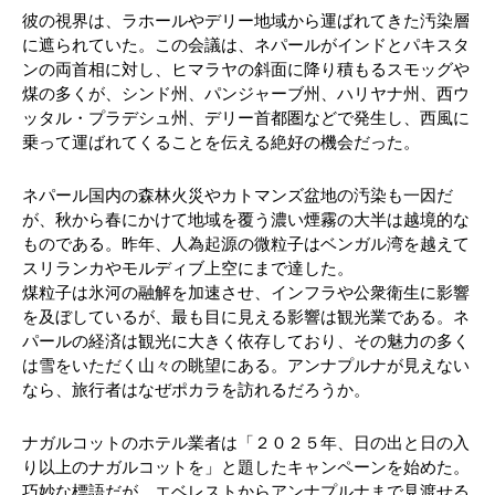
彼の視界は、ラホールやデリー地域から運ばれてきた汚染層
に遮られていた。この会議は、ネパールがインドとパキスタ
ンの両首相に対し、ヒマラヤの斜面に降り積もるスモッグや
煤の多くが、シンド州、パンジャーブ州、ハリヤナ州、西ウ
ッタル・プラデシュ州、デリー首都圏などで発生し、西風に
乗って運ばれてくることを伝える絶好の機会だった。
ネパール国内の森林火災やカトマンズ盆地の汚染も一因だ
が、秋から春にかけて地域を覆う濃い煙霧の大半は越境的な
ものである。昨年、人為起源の微粒子はベンガル湾を越えて
スリランカやモルディブ上空にまで達した。
煤粒子は氷河の融解を加速させ、インフラや公衆衛生に影響
を及ぼしているが、最も目に見える影響は観光業である。ネ
パールの経済は観光に大きく依存しており、その魅力の多く
は雪をいただく山々の眺望にある。アンナプルナが見えない
なら、旅行者はなぜポカラを訪れるだろうか。
ナガルコットのホテル業者は「２０２５年、日の出と日の入
り以上のナガルコットを」と題したキャンペーンを始めた。
巧妙な標語だが、エベレストからアンナプルナまで見渡せる