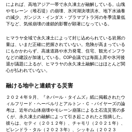
によれば、高地アジア一帯で永久凍土が融解している。山塊
やモレーン（堆石堤）の崩壊、氷河湖決壊洪水、地下水涵養
の減少、ガンジス・インダス・ブラマプトラ河の冬季流量低
下など、気候崩壊の連鎖的影響が顕著になっている。
ヒマラヤ全域で永久凍土によって封じ込められている岩屑の
量は、いまだ正確に把握されていない。危険が高まっている
にもかかわらず、高速道路や水力発電、住宅、観光インフラ
などの建設が加速している。COP会議では海面上昇や氷河後
退が議題に上るが、ヒマラヤの永久凍土融解にはほとんど関
心が払われていない。
融ける地中と連鎖する災害
２０２４年９月、『ネパール・タイムズ』紙に掲載されたウ
ィルフリード・ヘーベルリとアルトン・Ｃ・バイヤーズの論
考は、近年の山体崩壊やモレーン崩落による土石流災害の多
くが、永久凍土の融解によって引き起こされたと指摘した。
彼らは、セティ（２０１２年）、チャモリ（２０２１年）、
ビレンドラ・タル（２０２３年）、シッキム（２０２３