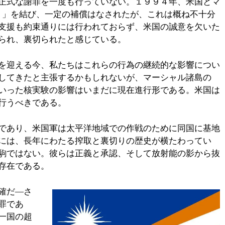
正式な謝罪を一度も行っていない。１９９４年、米国とマ
A）」を結び、一定の補償はなされたが、これは概ね不十分
支援も約束通りには行われておらず、米国の誠意を欠いた
られ、裏切られたと感じている。
を迎える今、私たちはこれらの行為の継続的な影響につい
してきたと主張するかもしれないが、マーシャル諸島の
いった核実験の影響はいまだに現在進行形である。米国は
行うべきである。
であり、米国軍は太平洋地域での作戦のために同国に基地
には、長年にわたる搾取と裏切りの歴史が横たわってい
駒ではない。彼らは正義と承認、そして放射能の影から抜
存在である。
確だ―さ
罪であ
一国の超