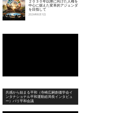
２０３０年以降に向けた人権を
中心に据えた変革的アジェンダ
を目指して
2026年8月1日
共感から始まる平和（寺崎広嗣創価学会イ
ンタナショナル平和運動総局長インタビュ
ー）パリ平和会議