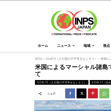
ホーム
ニュース
地域
視点
SDGs
Goal10（人や国の不平等をなくそう）
米国に
米国によるマーシャル諸島
て
GOAL10（人や国の不平等をなくそう）
GOAL11（
シェア