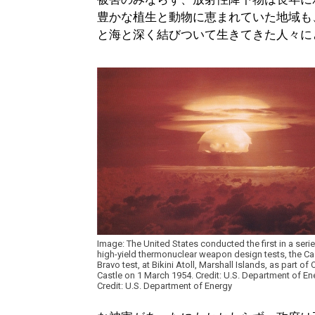
豊かな植生と動物に恵まれていた地域も
と海と深く結びついて生きてきた人々に
Image: The United States conducted the first in a seri
high-yield thermonuclear weapon design tests, the Ca
Bravo test, at Bikini Atoll, Marshall Islands, as part of
Castle on 1 March 1954. Credit: U.S. Department of En
Credit: U.S. Department of Energy