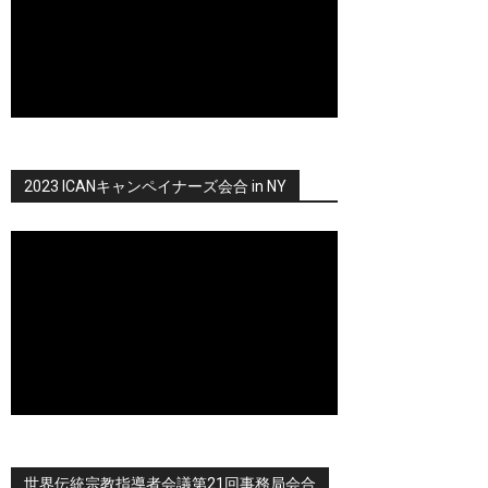
2023 ICANキャンペイナーズ会合 in NY
世界伝統宗教指導者会議第21回事務局会合