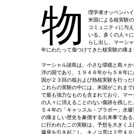
物
理学者オッペンハ
米国による核実験
コミュニティに与
いる。多くの人々
らし出し、マーシ
年にわたって傷つけてきた核実験の痛ま
マーシャル諸島は、小さな環礁と島々か
洋の国であり、１９４６年から５８年に
国が２３回の核および熱核実験を行った
これらの実験の中には、米国がこれまで
で最も強力なものも含まれており、マー
の人々に消えることのない傷跡を残した
５４年の「キャッスル・ブラボー」水爆
の痛ましい歴史を象徴する出来事である
に行われたこの実験は、予想を大きく上
爆発を引き起こし、キノコ雲は上空４０