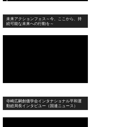
未来アクションフェス～今、ここから、持
続可能な未来への行動を～
寺崎広嗣創価学会インタナショナル平和運
動総局長インタビユー（国連ニュース）