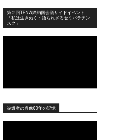
第２回TPNW締約国会議サイドイベント
「私は生きぬく：語られざるセミパラチン
スク」
被爆者の肖像80年の記憶