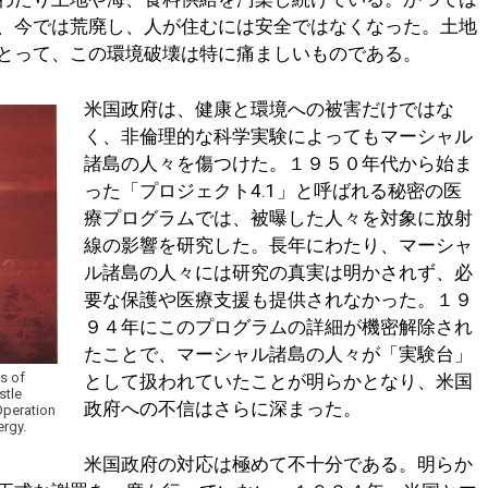
、今では荒廃し、人が住むには安全ではなくなった。土地
とって、この環境破壊は特に痛ましいものである。
米国政府は、健康と環境への被害だけではな
く、非倫理的な科学実験によってもマーシャル
諸島の人々を傷つけた。１９５０年代から始ま
った「プロジェクト4.1」と呼ばれる秘密の医
療プログラムでは、被曝した人々を対象に放射
線の影響を研究した。長年にわたり、マーシャ
ル諸島の人々には研究の真実は明かされず、必
要な保護や医療支援も提供されなかった。１９
９４年にこのプログラムの詳細が機密解除され
たことで、マーシャル諸島の人々が「実験台」
es of
として扱われていたことが明らかとなり、米国
stle
政府への不信はさらに深まった。
 Operation
ergy.
米国政府の対応は極めて不十分である。明らか