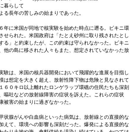
に暮らして
よる長年の苦しみの始まりであった。
６年に米国が同地で核実験を始めた時点に遡る。ビキニ環
させられた。米国政府は「たとえ砂州に取り残されたとし
する」と約束したが、この約束は守られなかった。ビキニ
、他の島に移された人々もまた、想定されていなかった放
実験は、米国の核兵器開発において飛躍的な進展を目指し
模は想定を大きく超え、放射性降下物は危険と見なされて
１６０キロ以上離れたロンゲラップ環礁の住民たちも深刻
、嘔吐などの放射線障害の症状を訴えた。これらの症状
康被害の始まりに過ぎなかった。
甲状腺がんや白血病といった病気は、放射線との直接的な
加えて、環境への影響も深刻だった。爆発による直接的な
わたり土地や海、食料供給を汚染し続けている。かつては