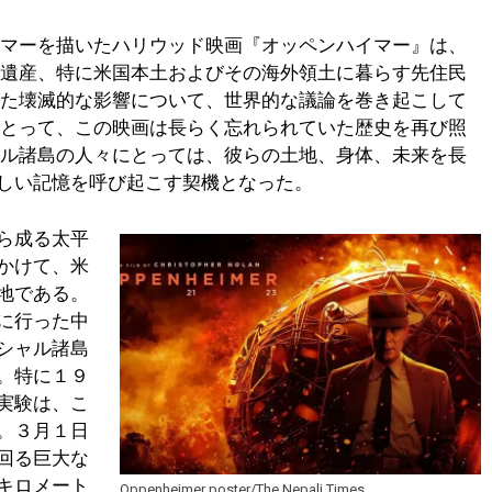
イマーを描いたハリウッド映画『オッペンハイマー』は、
の遺産、特に米国本土およびその海外領土に暮らす先住民
えた壊滅的な影響について、世界的な議論を巻き起こして
にとって、この映画は長らく忘れられていた歴史を再び照
ャル諸島の人々にとっては、彼らの土地、身体、未来を長
しい記憶を呼び起こす契機となった。
ら成る太平
かけて、米
地である。
に行った中
シャル諸島
。特に１９
実験は、こ
。３月１日
回る巨大な
キロメート
Oppenheimer poster/The Nepali Times