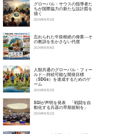
グローバル・サウスの指導者た
ちが国際協力の新たな設計図を
描く
2026年8月5日
忘れられた牛疫根絶の偉業―そ
の教訓を生かさない代償
2026年8月4日
人類共通のグローバル・フィー
ルド―持続可能な開発目標
（SDGs）を達成するためのゲ
ーム
2026年8月3日
SGIが声明を発表 「戦闘を自
動化する兵器の早期規制を」
2026年8月2日