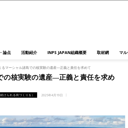
・論点
活動紹介
INPS JAPAN組織概要
取材網
マル
よるマーシャル諸島での核実験の遺産―正義と責任を求めて
での核実験の遺産―正義と責任を求め
2025年4月19日
住み続けられる街づくりを）