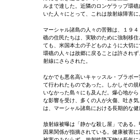
ルまで達した。近隣のロンゲラップ環礁
いた人々にとって、これは放射線障害に
マーシャル諸島の人々の苦難は、１９４
礁の住民たちは、実験のために強制移住
ても、米国本土の子どものように大切に
環礁の人々は故郷に戻ることは許されず
射線にさらされた。
なかでも悪名高いキャッスル・ブラボー
て行われたものであった。しかしその規
いなかった島々にも及んだ。爆心地から
な影響を受け、多くの人が火傷、吐き気
は、マーシャル諸島における長期的な健
放射線被曝は「静かな殺し屋」である。
因果関係が指摘されている。健康被害に
被害のみならず、放射性降下物は長年に