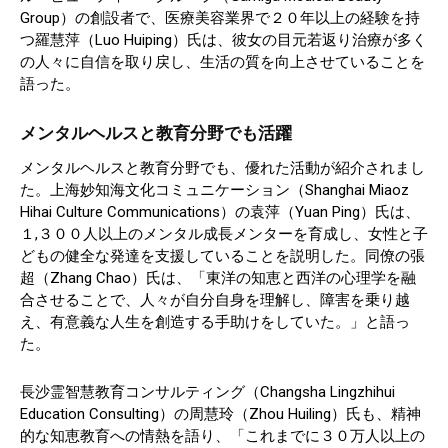
Group）の創設者で、医療美容業界で２０年以上の経験を持
つ羅慧萍（Luo Huiping）氏は、彼女の目元若返り治療が多く
の人々に自信を取り戻し、生活の質を向上させていることを
語った。
メンタルヘルスと教育分野でも活躍
メンタルヘルスと教育分野でも、優れた活動が紹介されまし
た。上海妙知海文化コミュニケーション（Shanghai Miaoz
Hihai Culture Communications）の袁萍（Yuan Ping）氏は、
１,３００人以上のメンタル成長メンターを育成し、女性と子
どもの健全な発達を支援していることを説明した。同僚の張
超（Zhang Chao）氏は、「東洋の知恵と西洋の心理学を融
合させることで、人々が自分自身を理解し、障害を乗り越
え、有意義な人生を創造する手助けをしていた。」と語っ
た。
長沙霊智慧教育コンサルティング（Changsha Lingzhihui
Education Consulting）の周慧玲（Zhou Huiling）氏も、精神
的な知恵教育への情熱を語り、「これまでに３０万人以上の