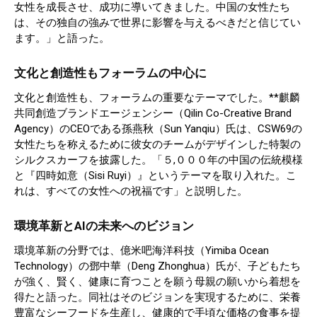
女性を成長させ、成功に導いてきました。中国の女性たち
は、その独自の強みで世界に影響を与えるべきだと信じてい
ます。」と語った。
文化と創造性もフォーラムの中心に
文化と創造性も、フォーラムの重要なテーマでした。**麒麟
共同創造ブランドエージェンシー（Qilin Co-Creative Brand
Agency）のCEOである孫燕秋（Sun Yanqiu）氏は、CSW69の
女性たちを称えるために彼女のチームがデザインした特製の
シルクスカーフを披露した。「５,０００年の中国の伝統模様
と『四時如意（Sisi Ruyi）』というテーマを取り入れた。こ
れは、すべての女性への祝福です」と説明した。
環境革新とAIの未来へのビジョン
環境革新の分野では、億米吧海洋科技（Yimiba Ocean
Technology）の鄧中華（Deng Zhonghua）氏が、子どもたち
が強く、賢く、健康に育つことを願う母親の願いから着想を
得たと語った。同社はそのビジョンを実現するために、栄養
豊富なシーフードを生産し、健康的で手頃な価格の食事を提