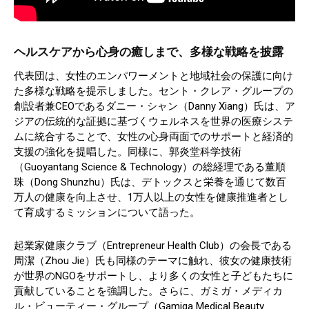
ヘルスケアから心身の癒しまで、多様な戦略を披露
代表団は、女性のエンパワーメントと地域社会の保護に向け
た多様な戦略を提示しました。セント・クレア・グループの
創設者兼CEOであるダニー・シャン（Danny Xiang）氏は、ア
ジアの伝統的な証拠に基づくウェルネスを世界の医療システ
ムに統合することで、女性の心身両面でのサポートと経済的
支援の強化を提唱した。同様に、郭炎堂科学技術
（Guoyantang Science & Technology）の総経理である董順
珠（Dong Shunzhu）氏は、デトックスと栄養を通じて数百
万人の健康を向上させ、1万人以上の女性を健康推進者とし
て育成するミッションについて語った。
起業家健康クラブ（Entrepreneur Health Club）の会長である
周潔（Zhou Jie）氏も同様のテーマに触れ、彼女の健康技術
が世界のNGOをサポートし、より多くの女性と子どもたちに
貢献していることを強調した。さらに、ガミガ・メディカ
ル・ビューティー・グループ（Gamiga Medical Beauty