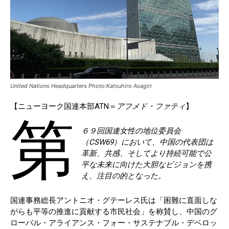
United Nations Headquarters Photo:Katsuhiro Asagiri
【ニューヨーク国連本部ATN＝
アフメド・ファティ
】
第
６９回国連女性の地位委員会
（CSW69）において、中国の代表団は
革新、共感、そしてより持続可能で公
平な未来に向けた大胆なビジョンを携
え、注目の的となった。
国連事務総長アントニオ・グテーレス氏は「困難に直面しな
がらも平等の推進に貢献する市民社会」を称賛し、中国のグ
ローバル・アライアンス・フォー・サステナブル・デベロッ