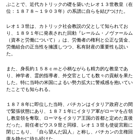
ぶことで、近代カトリックの礎を築いたレオ１３世教皇（在
位：１８７８～１９０３年）の系譜に自らを結びつけた。
レオ１３世は、カトリック社会教説の父として知られてお
り、１８９１年に発表された回勅『レールム・ノヴァールム
（資本と労働について）』は、労働者の権利と公正な賃金、
労働組合の正当性を擁護しつつ、私有財産の重要性も説い
た。
また、身長約１５８ｃｍと小柄ながらも精力的な教皇であ
り、神学者、霊的指導者、外交官としても数々の貢献を果た
した。特に当時の米国によるい勢力拡大に警戒感を抱いてい
たことでも知られる。
１８７８年に即位した当時、バチカンはイタリア政府との間
で緊張状態にあり、１８７１年にイタリア軍がローマを占領
し教皇領を奪取、ローマをイタリア王国の首都と定めた直後
だった。前任者ピウス９世と同様、レオ１３世も使徒宮殿に
閉じこもり、「自ら望んだ囚人」と称し、バチカンの主権回
復を静かに待ち続けた。