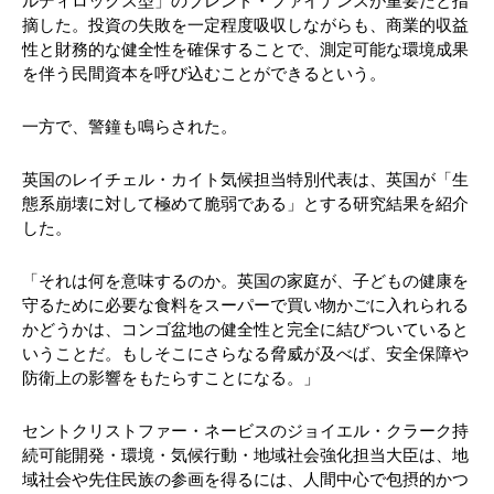
ルディロックス型」のブレンド・ファイナンスが重要だと指
摘した。投資の失敗を一定程度吸収しながらも、商業的収益
性と財務的な健全性を確保することで、測定可能な環境成果
を伴う民間資本を呼び込むことができるという。
一方で、警鐘も鳴らされた。
英国のレイチェル・カイト気候担当特別代表は、英国が「生
態系崩壊に対して極めて脆弱である」とする研究結果を紹介
した。
「それは何を意味するのか。英国の家庭が、子どもの健康を
守るために必要な食料をスーパーで買い物かごに入れられる
かどうかは、コンゴ盆地の健全性と完全に結びついていると
いうことだ。もしそこにさらなる脅威が及べば、安全保障や
防衛上の影響をもたらすことになる。」
セントクリストファー・ネービスのジョイエル・クラーク持
続可能開発・環境・気候行動・地域社会強化担当大臣は、地
域社会や先住民族の参画を得るには、人間中心で包摂的かつ