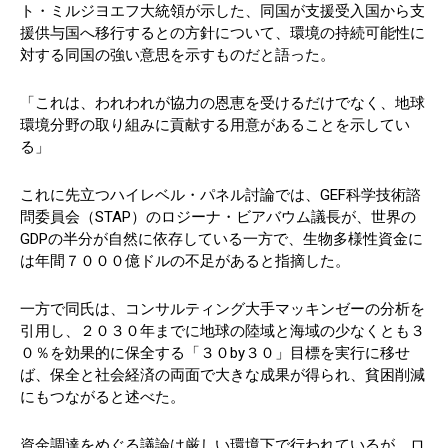
ト・ミルジヨエフ大統領が示した、同国が支援受入国から支
援供与国へ移行するとの方針について、環境の持続可能性に
対する同国の強い意思を示すものだと語った。
「これは、われわれが協力の恩恵を受けるだけでなく、地球
環境分野の取り組みに貢献する用意があることを示してい
る」
これに先立つハイレベル・パネル討論では、GEF科学技術諮
問委員会（STAP）のロジーナ・ビアバウム議長が、世界の
GDPの半分が自然に依存している一方で、生物多様性資金に
は年間７０００億ドルの不足があると指摘した。
一方で同氏は、コンサルティング大手マッキンゼーの分析を
引用し、２０３０年までに地球の陸域と海域の少なくとも３
０％を効果的に保全する「３０by３０」目標を実行に移せ
ば、保全と社会経済の両面で大きな成果が得られ、貧困削減
にもつながると述べた。
資金調達をめぐる議論は厳しい環境下で行われているが、ロ