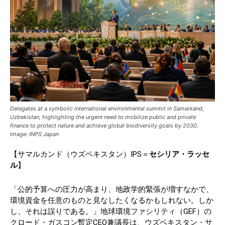
Delegates at a symbolic international environmental summit in Samarkand,
Uzbekistan, highlighting the urgent need to mobilize public and private
finance to protect nature and achieve global biodiversity goals by 2030.
Image: INPS Japan
【サマルカンド（ウズベキスタン）IPS＝
セシリア・ラッセ
ル
】
「公的予算への圧力が高まり、地政学的緊張が増すなかで、
環境資金を任意のものと見なしたくなるかもしれない。しか
し、それは誤りである。」地球環境ファシリティ（GEF）の
クロード・ガスコン暫定CEO兼議長は、ウズベキスタン・サ