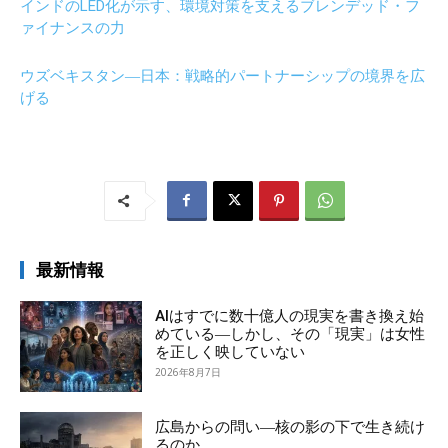
インドのLED化が示す、環境対策を支えるブレンデッド・フ
ァイナンスの力
ウズベキスタン―日本：戦略的パートナーシップの境界を広
げる
最新情報
AIはすでに数十億人の現実を書き換え始
めている―しかし、その「現実」は女性
を正しく映していない
2026年8月7日
広島からの問い―核の影の下で生き続け
るのか