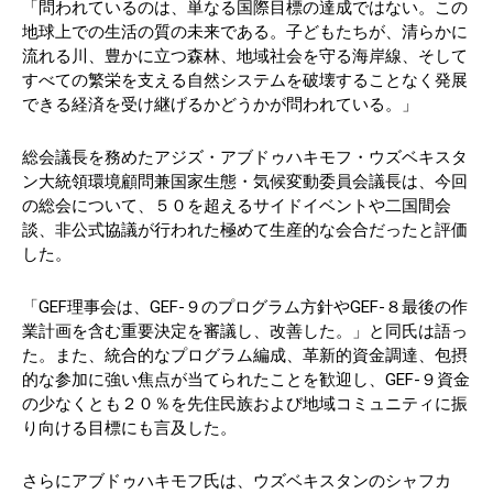
「問われているのは、単なる国際目標の達成ではない。この
地球上での生活の質の未来である。子どもたちが、清らかに
流れる川、豊かに立つ森林、地域社会を守る海岸線、そして
すべての繁栄を支える自然システムを破壊することなく発展
できる経済を受け継げるかどうかが問われている。」
総会議長を務めたアジズ・アブドゥハキモフ・ウズベキスタ
ン大統領環境顧問兼国家生態・気候変動委員会議長は、今回
の総会について、５０を超えるサイドイベントや二国間会
談、非公式協議が行われた極めて生産的な会合だったと評価
した。
「GEF理事会は、GEF-９のプログラム方針やGEF-８最後の作
業計画を含む重要決定を審議し、改善した。」と同氏は語っ
た。また、統合的なプログラム編成、革新的資金調達、包摂
的な参加に強い焦点が当てられたことを歓迎し、GEF-９資金
の少なくとも２０％を先住民族および地域コミュニティに振
り向ける目標にも言及した。
さらにアブドゥハキモフ氏は、ウズベキスタンのシャフカ