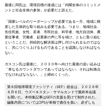
最後に同氏は、環境目標の達成には「内閣全体のコミットメ
ントと社会全体の参加」が必要だと訴えた。
「国家レベルのリーダーシップが必要である一方、地域に根
差した主体的な取り組みも必要である。つまり、地域社会、
先住民族、女性、若者、市民社会、科学者、地方自治体、農
業従事者、労働者、起業家の声に耳を傾け、ともに取り組む
ということだ。持続的な解決策は押し付けられるものではな
く、共につくり上げるものであることを認識しなければなら
ない」
ガスコン氏は最後に、２０３０年へ向けた最後の追い込みは
「単なるカウントダウンであってはならない。それは転換点
でなければならない。」と締めくくった。
第８回地球環境ファシリティ（GEF）総会は、２０２６年
６月６日、ウズベキスタン・サマルカンドで最終本会議
を開いた。本特集記事はGEFの支援を受けて制作された。
編集内容についてはIPSが単独で責任を負い、必ずしも