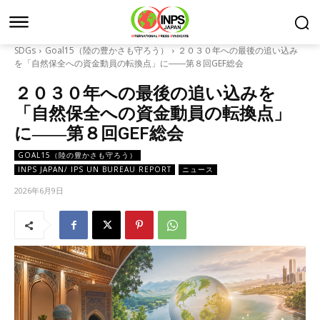
SDGs
Goal15（陸の豊かさも守ろう）
２０３０年への最後の追い込み
を「自然保全への資金動員の転換点」に――第８回GEF総会
２０３０年への最後の追い込みを
「自然保全への資金動員の転換点」
に――第８回GEF総会
GOAL15（陸の豊かさも守ろう）
INPS JAPAN/ IPS UN BUREAU REPORT
ニュース
2026年6月9日