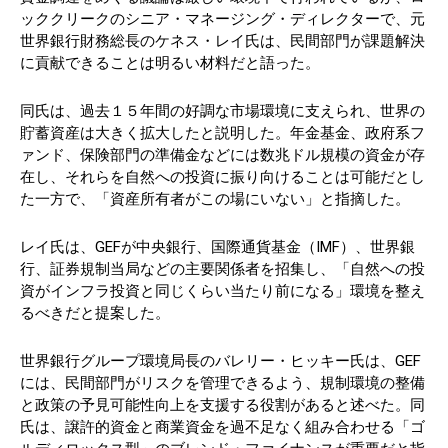
ッククリークのシニア・マネージング・ディレクターで、元
世界銀行財務総長のケネス・レイ氏は、民間部門が課題解決
に貢献できることは明るい材料だと語った。
同氏は、過去１５年間の好調な市場環境に支えられ、世界の
貯蓄資産は大きく拡大したと説明した。年金基金、政府系フ
ァンド、保険部門の準備金などには数兆ドル規模の資金が存
在し、それらを自然への投資に振り向けることは可能だとし
た一方で、「資産所有者がこの場にいない」と指摘した。
レイ氏は、GEFが中央銀行、国際通貨基金（IMF）、世界銀
行、証券規制当局などの主要関係者を招集し、「自然への投
資がインフラ投資と同じくらい当たり前になる」環境を整え
るべきだと提案した。
世界銀行グループ環境局長のバレリー・ヒッキー氏は、GEF
には、民間部門がリスクを管理できるよう、規制環境の整備
と政策の予見可能性向上を支援する役割があると述べた。同
氏は、譲許的資金と商業資金を過不足なく組み合わせる「ゴ