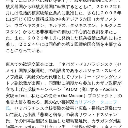
年までにロシアへの移送を完了）、核不拡散条約に加盟して
核兵器国から非核兵器国に転換するとともに、２００２年５
月には包括的核実験禁止条約に批准した。さらに２００６年
には同じく旧ソ連構成国の中央アジア５か国（カザフスタ
ン、ウズベキスタン、キルギス、タジキスタン、トルクメニ
スタン）からなる非核地帯の創設に中心的な役割を果たし
た。また、２０２１年１月に発効した核兵器禁止条約にも批
准し、２０２４年には同条約の第３回締約国会議を主催する
ことになっている。
東京での歓迎交流会には、「ネバダ・セミパラチンスク（セ
メイ）国際反核運動」の創設者であるオルジャス・スレイメ
ノフ総裁（高齢のため代理としてヴァレリー・ジャンダウレ
トフ副総裁が出席）、同運動に初期から参加しカザフ政府が
立ち上げた反核キャンペーン「ATOM（廃止する＝Abolish、
実験＝Test、私たちの使命＝Our Mission）プロジェクト」の
名誉大使を務める、腕のない芸術家
カリプベク・クユコフ
氏
、セミパラチンスク核実験の被害と広島・長崎の原爆につ
いて記した小説「悲劇と宿命」の著者サウレ・ドスジャン
氏、その日本語翻訳を担当した増島繁延氏、カラガンダ州副
知事のエルボル・アリクロフ氏、「世界の記憶」ユネスコプ