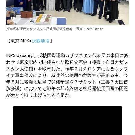
反核国際運動カザフスタン代表団歓迎交流会 写真：INPS Japan
【東京INPS=
浅霧勝浩
】
INPS Japanは、反核国際運動カザフスタン代表団の来日にあ
わせて東京都内で開催された歓迎交流会（後援：在日カザフ
スタン大使館）を取材した。昨年２月のロシアによるウクラ
イナ軍事侵攻により、核兵器の使用の危険性が高まる中、今
年５月に被爆地広島で開催予定Ｇ７サミット（主要７カ国首
脳会議）においても戦争の即時終結と核兵器使用回避の問題
が大きく取り上げられる予定だ。