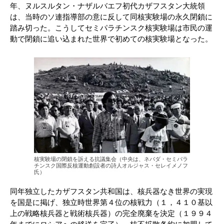
年、ヌルスルタン・ナザルバエフ初代カザフスタン大統領
は、当時のソ連指導部の意に反して同核実験場の永久閉鎖に
踏み切った。こうしてセミパラチンスク核実験場は市民の運
動で閉鎖に追い込まれた世界で初めての核実験場となった。
核実験場の閉鎖を訴える抗議集会（中央は、ネバダ・セミパラ
チンスク国際反核運動創設者の詩人オルジャス・セレイメノフ
氏）
同年独立したカザフスタン共和国は、核兵器なき世界の実現
を国是に掲げ、独立時世界第４位の核戦力（１，４１０基以
上の戦略核兵器と戦術核兵器）の完全廃棄を決定（１９９４