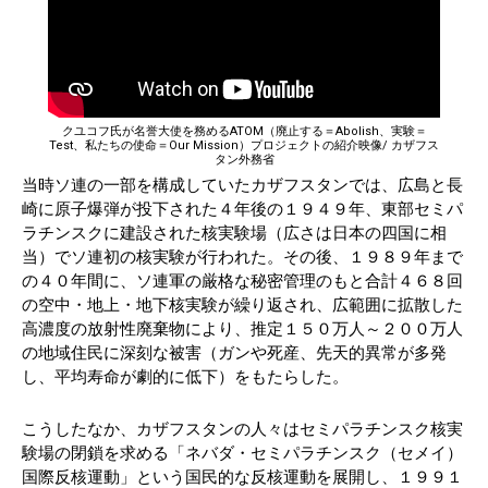
クユコフ氏が名誉大使を務めるATOM（廃止する＝Abolish、実験＝
Test、私たちの使命＝Our Mission）プロジェクトの紹介映像/ カザフス
タン外務省
当時ソ連の一部を構成していたカザフスタンでは、広島と長
崎に原子爆弾が投下された４年後の１９４９年、東部セミパ
ラチンスクに建設された核実験場（広さは日本の四国に相
当）でソ連初の核実験が行われた。その後、１９８９年まで
の４０年間に、ソ連軍の厳格な秘密管理のもと合計４６８回
の空中・地上・地下核実験が繰り返され、広範囲に拡散した
高濃度の放射性廃棄物により、推定１５０万人～２００万人
の地域住民に深刻な被害（ガンや死産、先天的異常が多発
し、平均寿命が劇的に低下）をもたらした。
こうしたなか、カザフスタンの人々はセミパラチンスク核実
験場の閉鎖を求める「ネバダ・セミパラチンスク（セメイ）
国際反核運動」という国民的な反核運動を展開し、１９９１