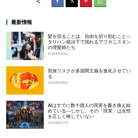
最新情報
髪を切ることは、自由を切り刻むこと―
タリバン統治下で揺れるアフガニスタン
の理髪師たち
2026年8月9日
気候リスクが多国間主義を進化させてい
る
2026年8月8日
AIはすでに数十億人の現実を書き換え始
めている―しかし、その「現実」は女性
を正しく映していない
2026年8月7日