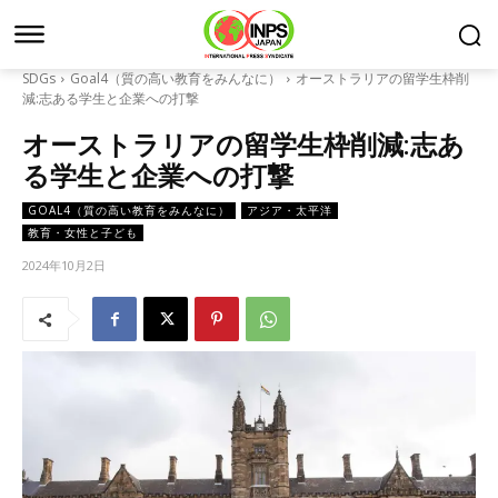
SDGs
Goal4（質の高い教育をみんなに）
オーストラリアの留学生枠削
減:志ある学生と企業への打撃
オーストラリアの留学生枠削減:志あ
る学生と企業への打撃
GOAL4（質の高い教育をみんなに）
アジア・太平洋
教育・女性と子ども
2024年10月2日