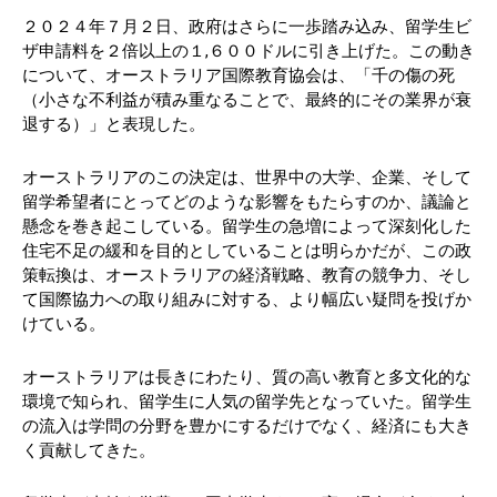
２０２４年７月２日、政府はさらに一歩踏み込み、留学生ビ
ザ申請料を２倍以上の１,６００ドルに引き上げた。この動き
について、オーストラリア国際教育協会は、「千の傷の死
（小さな不利益が積み重なることで、最終的にその業界が衰
退する）」と表現した。
オーストラリアのこの決定は、世界中の大学、企業、そして
留学希望者にとってどのような影響をもたらすのか、議論と
懸念を巻き起こしている。留学生の急増によって深刻化した
住宅不足の緩和を目的としていることは明らかだが、この政
策転換は、オーストラリアの経済戦略、教育の競争力、そし
て国際協力への取り組みに対する、より幅広い疑問を投げか
けている。
オーストラリアは長きにわたり、質の高い教育と多文化的な
環境で知られ、留学生に人気の留学先となっていた。留学生
の流入は学問の分野を豊かにするだけでなく、経済にも大き
く貢献してきた。