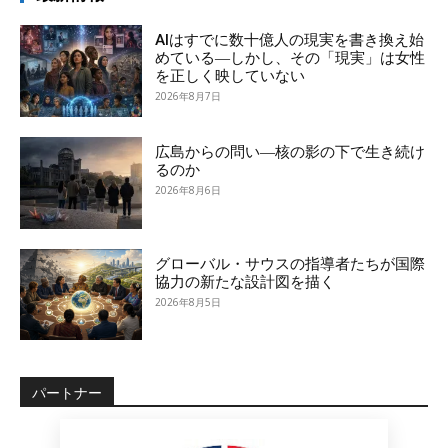
AIはすでに数十億人の現実を書き換え始
めている―しかし、その「現実」は女性
を正しく映していない
2026年8月7日
広島からの問い―核の影の下で生き続け
るのか
2026年8月6日
グローバル・サウスの指導者たちが国際
協力の新たな設計図を描く
2026年8月5日
パートナー