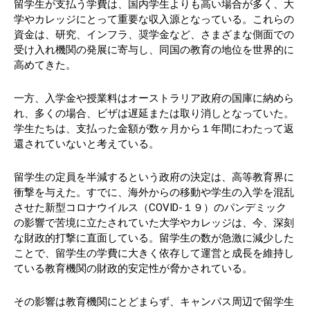
留学生が支払う学費は、国内学生よりも高い場合が多く、大
学やカレッジにとって重要な収入源となっている。これらの
資金は、研究、インフラ、奨学金など、さまざまな側面での
受け入れ機関の発展に寄与し、同国の教育の地位を世界的に
高めてきた。
一方、入学金や授業料はオーストラリア政府の国庫に納めら
れ、多くの場合、ビザは遅延または取り消しとなっていた。
学生たちは、支払った金額が数ヶ月から１年間にわたって返
還されていないと考えている。
留学生の定員を半減するという政府の決定は、高等教育界に
衝撃を与えた。すでに、海外からの移動や学生の入学を混乱
させた新型コロナウイルス（COVID-１９）のパンデミック
の影響で苦境に立たされていた大学やカレッジは、今、深刻
な財政的打撃に直面している。留学生の数が急激に減少した
ことで、留学生の学費に大きく依存して運営と成長を維持し
ている教育機関の財政的安定性が脅かされている。
その影響は教育機関にとどまらず、キャンパス周辺で留学生