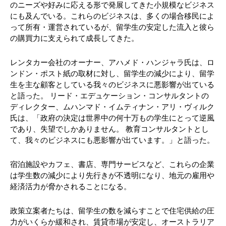
のニーズや好みに応える形で発展してきた小規模なビジネス
にも及んでいる。これらのビジネスは、多くの場合移民によ
って所有・運営されているが、留学生の安定した流入と彼ら
の購買力に支えられて成長してきた。
レンタカー会社のオーナー、アハメド・ハンジャラ氏は、ロ
ンドン・ポスト紙の取材に対し、留学生の減少により、留学
生を主な顧客としている我々のビジネスに悪影響が出ている
と語った。 リード・エデュケーション・コンサルタントの
ディレクター、ムハンマド・イムティナン・アリ・ヴィルク
氏は、「政府の決定は世界中の何十万もの学生にとって逆風
であり、失望でしかありません。 教育コンサルタントとし
て、我々のビジネスにも悪影響が出ています。」と語った。
宿泊施設やカフェ、書店、専門サービスなど、これらの企業
は学生数の減少により先行きが不透明になり、地元の雇用や
経済活力が脅かされることになる。
政策立案者たちは、留学生の数を減らすことで住宅供給の圧
力がいくらか緩和され、賃貸市場が安定し、オーストラリア