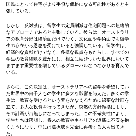
国民にとって住宅がより手頃な価格になる可能性があると主
張している。
しかし、反対派は、留学生の定員削減は住宅問題への短絡的
なアプローチであると主張している。彼らは、オーストラリ
アの教育分野は経済面だけでなく、文化面や学術面でも留学
生の存在から恩恵を受けていると強調している。留学生は、
経済的な貢献だけでなく、多様な視点をもたらし、すべての
学生の教育経験を豊かにし、相互に結びついた世界において
ますます重要性を増しているグローバルなつながりを育んで
いる。
さらに、この決定は、オーストラリアへの留学を希望してい
た世界中の何千人もの学生に多大な影響を与えた。多くの学
生は、教育を受けるという夢をかなえるために綿密な計画を
立て、多大な投資を行ってきたが、突然の方針転換により、
その計画が台無しになってしまった。この不確実性により、
学生たちは落胆し、将来の教育やキャリアの道筋に不安を抱
くようになり、中には選択肢を完全に再考する人も出てき
た。