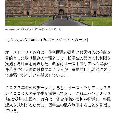
image credit:Dr.Majid Khan(London Post)
【ベルボルンLondon Post＝マジェド・カーン】
オーストラリア政府は、住宅問題の緩和と移民流入の抑制を
目的とした取り組みの一環として、留学生の受け入れ制限を
実施する計画を発表した。政府はオーストラリアへの留学生
を惹きつける国際教育プログラムが、移民やビザ詐欺に対し
て脆弱であることを懸念している。
２０２３年の公式データによると、オーストラリアには７８
万７０００人の留学生が滞在しており、これはパンデミック
前の水準を上回る。政府は、賃貸住宅の負担を軽減し、移民
流入を規制するために、留学生の数を制限することを目指し
ている。