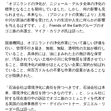
「オゴニランドの浄化が、ニジェール・デルタ全体の浄化の
標準となることを期待していました。しかし、何の影響も見
られません。本来なら、（プロジェクトの実施により）土地
や川が原油の影響を受けた人々の生活や人生に何らかの影響
を与えるはずです。」と、Friends of the Earthグループのオ
ゴニ族の弁護士、マイク・カリクポ氏は語った。
国連機関は、オゴニランドの浄化作業について厳しい評価を
行い、管理不行き届き、無能、無駄、透明性の欠如が横行し
ていること、具体的には、油にまみれた土の無計画な保管
が、汚染されていない土地や小川に化学物質を浸透させてい
ること、環境浄化の経験がほとんどない企業に契約が結ばれ
ていること、何百万ドルもの不要な作業の提案があることな
どが指摘された。
「石油会社は環境浄化に責任を持つべきです。石油会社は本
来、環境浄化に責任を持つべきなのです。」と、シェル社に
対する現在進行中の訴訟でオゴニ族のコミュニティを代表す
る英国の法律事務所リー・デイのパートナー、ダニエル・リ
ーダー氏は語った。