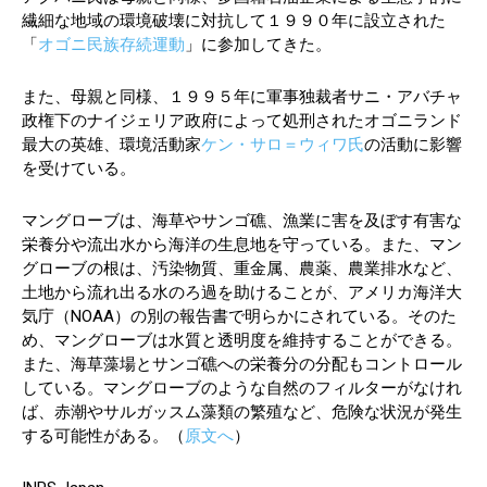
繊細な地域の環境破壊に対抗して１９９０年に設立された
「
オゴニ民族存続運動
」に参加してきた。
また、母親と同様、１９９５年に軍事独裁者サニ・アバチャ
政権下のナイジェリア政府によって処刑されたオゴニランド
最大の英雄、環境活動家
ケン・サロ＝ウィワ氏
の活動に影響
を受けている。
マングローブは、海草やサンゴ礁、漁業に害を及ぼす有害な
栄養分や流出水から海洋の生息地を守っている。また、マン
グローブの根は、汚染物質、重金属、農薬、農業排水など、
土地から流れ出る水のろ過を助けることが、アメリカ海洋大
気庁（NOAA）の別の報告書で明らかにされている。そのた
め、マングローブは水質と透明度を維持することができる。
また、海草藻場とサンゴ礁への栄養分の分配もコントロール
している。マングローブのような自然のフィルターがなけれ
ば、赤潮やサルガッスム藻類の繁殖など、危険な状況が発生
する可能性がある。（
原文へ
）