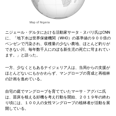
Map of Nigeria
ニジェール・デルタにおける活動家サータ・ヌバリ氏はCNN
に、「地下水は世界保健機関（WHO）の基準値の９００倍の
ベンゼンで汚染され、収穫量の少ない農地、ほとんど釣りが
できない川、毎年数千人にのぼる新生児の死亡に苛まれてい
ます。」と語った。
一方、少なくともあるナイジェリア人は、当局からの支援が
ほとんどないにもかかわらず、マングローブの育成と再植林
の計画を進めている。
自宅の庭でマングローブを育てていたマーサ・アグバニ氏
は、苗床を植える好機を考え行動を開始、２０１９年の終わ
り頃には、１００人の女性マングローブの植林者が活動を展
開している。