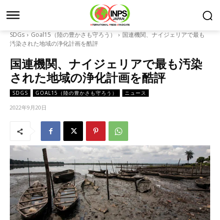
SDGs
Goal15（陸の豊かさも守ろう）
国連機関、ナイジェリアで最も
汚染された地域の浄化計画を酷評
国連機関、ナイジェリアで最も汚染
された地域の浄化計画を酷評
SDGS
GOAL15（陸の豊かさも守ろう）
ニュース
2022年9月20日