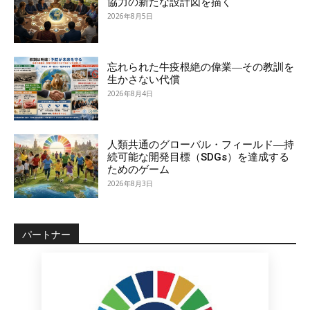
協力の新たな設計図を描く
2026年8月5日
忘れられた牛疫根絶の偉業―その教訓を
生かさない代償
2026年8月4日
人類共通のグローバル・フィールド―持
続可能な開発目標（SDGs）を達成する
ためのゲーム
2026年8月3日
パートナー