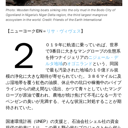
Photo: Wooden fishing boats sinking into the oily mud in the Bodo City of
Ogoniland in Nigeria's Niger Delta region, the third largest mangrove
ecosystem in the world. Credit: Friends of the Earth International
【ニューヨークIDN＝
リサ・ヴィヴェス
】
２
０１９年に軌道に乗っていれば、世界
で3番目に大きなマングローブの生態系
を持つナイジェリアの
ニジェール・デ
ルタ地域
の
オゴニランド
という、同国
で最も汚染された地域の１０億ドル規
模の浄化に大きな期待が寄せられていた。３８６マイルに及
ぶ湿地帯を覆う虹色の油膜、休止中の坑口や稼働中のパイプ
ラインからの絶え間ない流出、かつて青々としていたマング
ローブが原油で覆われ、農地が焼け焦げて不毛になる一方で
ベンゼンの臭いが充満する、そんな状況に対処することが期
待されていた。
国連環境計画（UNEP）の支援と、石油会社シェル社の資金
提供の約束により、この最も野心的なプロジェクトから何ら