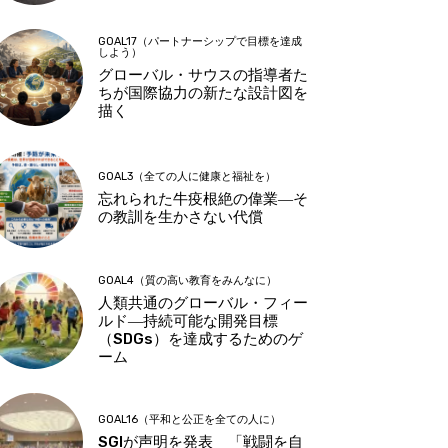
GOAL17（パートナーシップで目標を達成
しよう）
グローバル・サウスの指導者た
ちが国際協力の新たな設計図を
描く
GOAL3（全ての人に健康と福祉を）
忘れられた牛疫根絶の偉業―そ
の教訓を生かさない代償
GOAL4（質の高い教育をみんなに）
人類共通のグローバル・フィー
ルド―持続可能な開発目標
（SDGs）を達成するためのゲ
ーム
GOAL16（平和と公正を全ての人に）
SGIが声明を発表 「戦闘を自