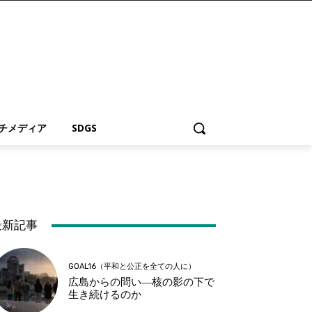
チメディア
SDGS
最新記事
GOAL16（平和と公正を全ての人に）
広島からの問い―核の影の下で
生き続けるのか