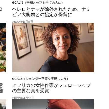
GOAL16（平和と公正を全ての人に）
０
ヘレロとナマが除外されたため、ナミ
ビア大統領との協定が保留に
2022年5月5日
GOAL5（ジェンダー平等を実現しよう）
意
アフリカの女性作家がフェローシップ
難
の主要な賞を受賞
2022年4月16日