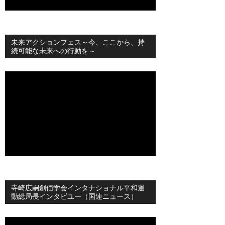
未来アクションフェス～今、ここから、持
続可能な未来への行動を～
寺崎広嗣創価学会インタナショナル平和運
動総局長インタビユー（国連ニュース）