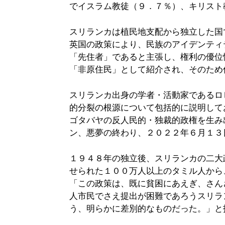
でイスラム教徒（９．７％）、キリスト
スリランカは植民地支配から独立した国
英国の政策により、民族のアイデンティ
「先住者」であると主張し、権利の優位
「非原住民」として紹介され、そのため
スリランカ出身の学者・活動家であるロ
的分裂の根源について包括的に説明して
ゴタバヤの反人民的・独裁的政権を生み
ン、悪夢の終わり、２０２２年６月１３日、Ne
１９４８年の独立後、スリランカの二大
せられた１００万人以上のタミル人から
「この政策は、既に貧困にあえぎ、さん
人市民でさえ提出が困難であろうスリラ
う、明らかに差別的なものだった。」と