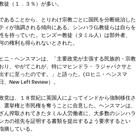
教徒（１．３％）が多い。
であることから、とりわけ宗教ごとに国民を分断統治した
ティが強調される傾向にある。シンハラ仏教徒らは自らを
性を持っていた。ヒンズー教徒（タミル人）は部外者、
何の権利も得られないとされた。
ヒニ・ヘンスマンは、「主要政党が主張する民族的・宗教
おり、やがてこれが、特にマヒンドラ・ ラジャパクサと
出すに至ったのです。」と語った。(ロヒニ・ヘンスマ
w Left Review）。
政党は、１８世紀に英国人によってインドから強制移住さ
、選挙権と市民権を奪うことに合意した。ヘンスマンは、
ざん搾取されてきたタミル人労働者に、大多数のシンハラ
ンカの祖先を証明する書類を提出するよう要求するとい
指摘している。