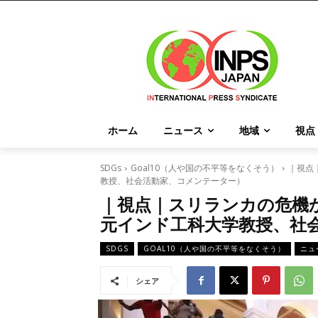
ホーム
ニュース
地域
視点
SDGs
Goal10（人や国の不平等をなくそう）
｜視点
教授、社会活動家、コメンテーター）
｜視点｜スリランカの危機
元インド工科大学教授、社
SDGS
GOAL10（人や国の不平等をなくそう）
ニュ
シェア