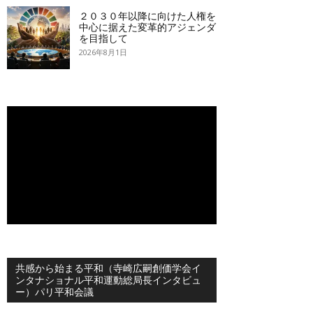
２０３０年以降に向けた人権を
中心に据えた変革的アジェンダ
を目指して
2026年8月1日
共感から始まる平和（寺崎広嗣創価学会イ
ンタナショナル平和運動総局長インタビュ
ー）パリ平和会議