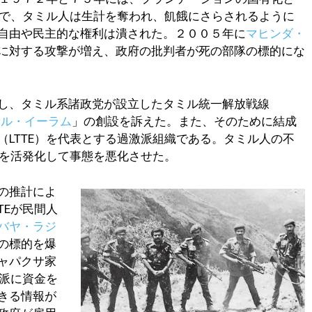
で、タミル人は生計を奪われ、飢餓にさらされるように
自由や民主的な権利は潰された。２００５年に
マヒンダ・
に対する攻撃が増え、政府の批判者が死の部隊の標的にな
し、タミル系諸政党が設立したタミル統一解放戦線
ミル・イーラム
」の創設を訴えた。また、そのために結成
LTTE）を代表とする過激派組織である。タミル人の不
動を活発化して事態を悪化させた。
の推計によ
TEが民間人
バヤ・ラジ
の標的を爆
ャパクサ家
激派に資金を
きる情報が