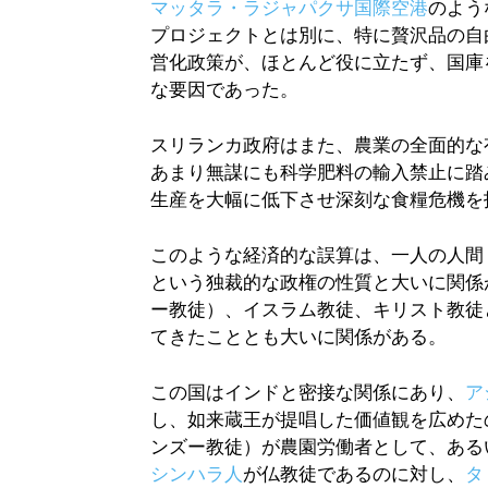
マッタラ・ラジャパクサ国際空港
のよう
プロジェクトとは別に、特に贅沢品の自
営化政策が、ほとんど役に立たず、国庫
な要因であった。
スリランカ政府はまた、農業の全面的な
あまり無謀にも科学肥料の輸入禁止に踏
生産を大幅に低下させ深刻な食糧危機を
このような経済的な誤算は、一人の人間
という独裁的な政権の性質と大いに関係
ー教徒）、イスラム教徒、キリスト教徒
てきたこととも大いに関係がある。
この国はインドと密接な関係にあり、
ア
し、如来蔵王が提唱した価値観を広めた
ンズー教徒）が農園労働者として、ある
シンハラ人
が仏教徒であるのに対し、
タ