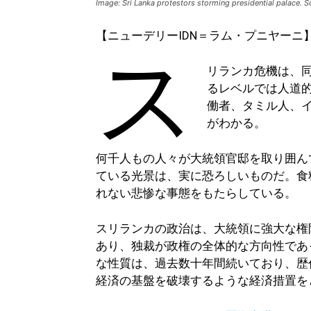
Image: Sri Lanka protestors storming presidential palace. S
【ニューデリーIDN＝ラム・プニヤーニ
ス
リランカ危機は、
るレベルでは人道
働者、タミル人、
がわかる。
何千人もの人々が大統領官邸を取り囲ん
ている光景は、実に恐ろしいものだ。食
れない悲惨な事態をもたらしている。
スリランカの政治は、大統領に強大な権
あり、独裁が政権の全体的な方向性であ
な性質は、過去数十年間続いており、歴
経済の基盤を破壊するような経済措置を