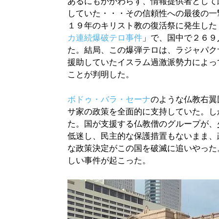
あるにもかかわらず、情報提供者として
していた・・・その信頼性への最後の一
１９年のキリスト教の復活祭に発生した
カ連続爆破テロ事件
」で、国中で２６９
た。結局、この爆弾テロは、ラジャパク
援助していたイスラム過激派勢力によっ
ことが判明した。
ボドゥ・バラ・セーナ
のような仏教右翼
サ家の政策を全面的に支持していた。しか
た。国が支援する仏教僧のグループが、
低迷し、民主的な保護措置もないまま、
な政策決定がこの国を破滅に追いやった
しい事件が起こった。