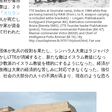
政府が雇用
撃は、２０
TTE leaders at Sirumalai camp, India in 1984 while they
「
スリラン
are being trained by RAW (from L to R, weapon carrying
is included within brackets) – Lingam; Prabhakaran’s
人が死亡し
bodyguard (Hungarian AK), Batticaloa commander
サ家が資金
Aruna (Berreta SMG), LTTE founder-leader Prabhakaran
(pistol), Trincomalee commander Pulendran (AK-47),
て行われた
Mannar commander Victor (M203) and Chief of
Intelligence Pottu Amman (M 16)./ By
http://sundaytimes.lk/970119/plus4.html, Fair use
団体が先兵の役割を果たし、シンハラ人大衆はラジャパク
しLTTEが消滅すると、新たな敵はイスラム教徒になっ
少数派のイスラム教徒を標的にするようになった。経済が
政権は大衆の経済的な苦しみに対応できなくなった。強引
。社会の大部分の人々の不満が高まり、現在のような恐ろ