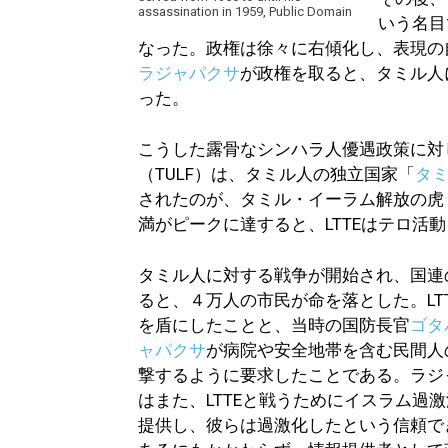
assassination in 1959, Public Domain
いう名目
なった。政権は徐々に右傾化し、表現の
ラジャパクサ
が政権を取ると、タミル人
った。
こうした露骨なシンハラ人優遇政策に対
（TULF）は、タミル人の独立国家「
タ
されたのが、タミル・イーラム解放の虎（
満がピークに達すると、LTTEはテロ活
タミル人に対する戦争が開始され、国連
ると、４万人の市民が命を落とした。LT
を盾にしたことと、当時の国防長官
ゴタ
ャパクサ
が病院や安全地帯を含む民間人
撃するように要求したことである。ラジ
はまた、LTTEと戦うためにイスラム過
提供し、彼らは過激化したという信頼で