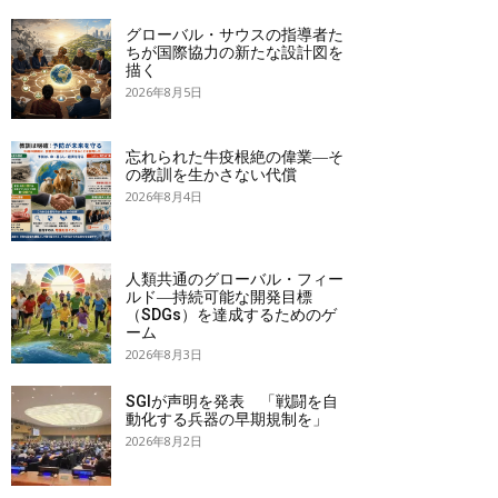
グローバル・サウスの指導者た
ちが国際協力の新たな設計図を
描く
2026年8月5日
忘れられた牛疫根絶の偉業―そ
の教訓を生かさない代償
2026年8月4日
人類共通のグローバル・フィー
ルド―持続可能な開発目標
（SDGs）を達成するためのゲ
ーム
2026年8月3日
SGIが声明を発表 「戦闘を自
動化する兵器の早期規制を」
2026年8月2日