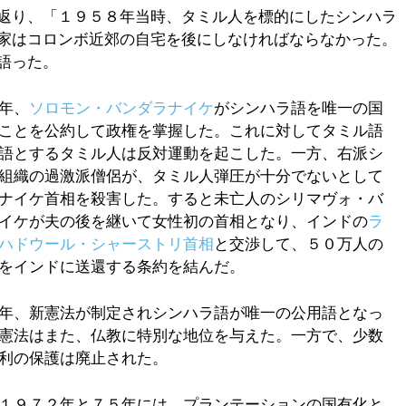
返り、「１９５８年当時、タミル人を標的にしたシンハラ
家はコロンボ近郊の自宅を後にしなければならなかった。
語った。
年、
ソロモン・バンダラナイケ
がシンハラ語を唯一の国
ことを公約して政権を掌握した。これに対してタミル語
語とするタミル人は反対運動を起こした。一方、右派シ
組織の過激派僧侶が、タミル人弾圧が十分でないとして
ナイケ首相を殺害した。すると未亡人のシリマヴォ・バ
イケが夫の後を継いて女性初の首相となり、インドの
ラ
ハドウール・シャーストリ首相
と交渉して、５０万人の
をインドに送還する条約を結んだ。
年、新憲法が制定されシンハラ語が唯一の公用語となっ
憲法はまた、仏教に特別な地位を与えた。一方で、少数
利の保護は廃止された。
１９７２年と７５年には、プランテーションの国有化と