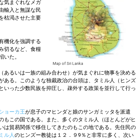
な気まぐれなメガ
由輸入と無謀な民
を枯渇させた主要
有機化を強調する
み切るなど、食糧
招いた。
Map of Sri Lanka
（あるいは一族の組み合わせ）が気まぐれに物事を決める
がある。このような独裁政治の台頭は、タミル人（ヒンズ
といった少数民族を抑圧し、疎外する政策を並行して行っ
ショーカ王
が息子のマヒンダと娘のサンガミッタを派遣
のもこの国である。また、多くのタミル人（ほとんどがヒ
いは貿易関係で移住してきたのもこの地である。先住民の
ミル人
のヒンズー教徒は１２．９9％と非常に多く、次い