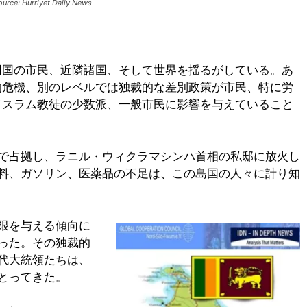
ource: Hurriyet Daily News
】
同国の市民、近隣諸国、そして世界を揺るがしている。あ
的危機、別のレベルでは独裁的な差別政策が市民、特に労
イスラム教徒の少数派、一般市民に影響を与えていること
で占拠し、ラニル・ウィクラマシンハ首相の私邸に放火し
料、ガソリン、医薬品の不足は、この島国の人々に計り知
限を与える傾向に
った。その独裁的
代大統領たちは、
とってきた。