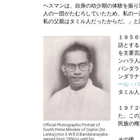
ヘスマンは、自身の幼少期の体験を振り
人の一団がたむろしていたため、私の一
私の父親はタミル人だったからだ。」と
１９５６
語とする
を主要言
ンハラ人
バンダラ
ンダラナ
ール・バ
タミル人
１９７２
た。この
民族の権
Official Photographic Portrait of
fourth Prime Minister of Ceylon (Sri
Lanka),Hon S.W.R.D.Bandaranayaka-
その後、
served from 1956 to until his