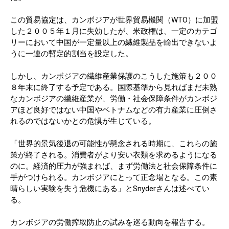
この貿易協定は、カンボジアが世界貿易機関（WTO）に加盟
した２００５年１月に失効したが、米政権は、一定のカテゴ
リーにおいて中国が一定量以上の繊維製品を輸出できないよ
うに一連の暫定的割当を設定した。
しかし、カンボジアの繊維産業保護のこうした施策も２００
８年末に終了する予定である。国際基準から見ればまだ未熟
なカンボジアの繊維産業が、労働・社会保障条件がカンボジ
アほど良好ではない中国やベトナムなどの有力産業に圧倒さ
れるのではないかとの危惧が生じている。
「世界的景気後退の可能性が懸念される時期に、これらの施
策が終了される。消費者がより安い衣類を求めるようになる
のに。経済的圧力が強まれば、まず労働法と社会保障条件に
手がつけられる。カンボジアにとって正念場となる。この素
晴らしい実験を失う危機にある」とSnyderさんは述べてい
る。
カンボジアの労働搾取防止の試みを巡る動向を報告する。