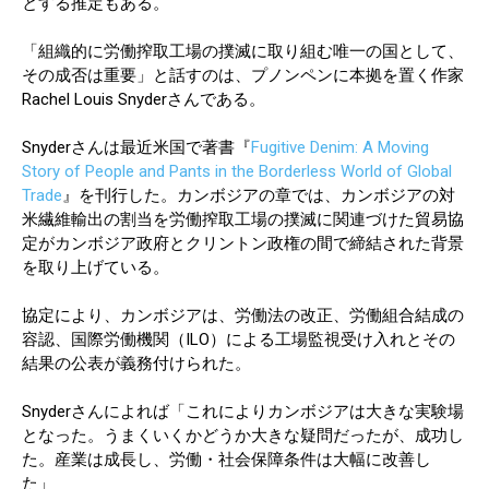
とする推定もある。
「組織的に労働搾取工場の撲滅に取り組む唯一の国として、
その成否は重要」と話すのは、プノンペンに本拠を置く作家
Rachel Louis Snyderさんである。
Snyderさんは最近米国で著書『
Fugitive Denim: A Moving
Story of People and Pants in the Borderless World of Global
Trade
』を刊行した。カンボジアの章では、カンボジアの対
米繊維輸出の割当を労働搾取工場の撲滅に関連づけた貿易協
定がカンボジア政府とクリントン政権の間で締結された背景
を取り上げている。
協定により、カンボジアは、労働法の改正、労働組合結成の
容認、国際労働機関（ILO）による工場監視受け入れとその
結果の公表が義務付けられた。
Snyderさんによれば「これによりカンボジアは大きな実験場
となった。うまくいくかどうか大きな疑問だったが、成功し
た。産業は成長し、労働・社会保障条件は大幅に改善し
た」