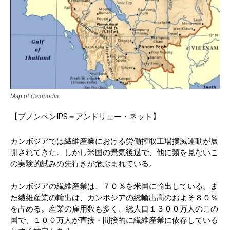
Map of Cambodia
【プノンペンIPS＝アンドリュー・ネット】
カンボジアでは繊維産業における労働搾取工場撲滅運動が展
開されてきた。しかし米国の景気後退で、他に類を見ないこ
の実験的試みの先行きが危ぶまれている。
カンボジアの繊維産業は、７０％を米国に輸出している。ま
た繊維産業の輸出は、カンボジアの総輸出高のおよそ８０％
を占める。産業の雇用数も多く、総人口１３００万人のこの
国で、１００万人が直接・間接的に繊維産業に依存している