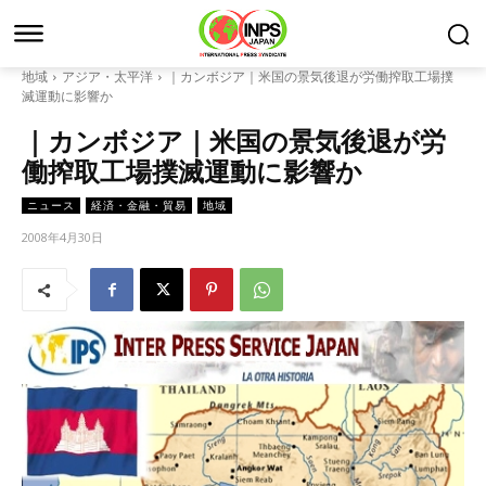
地域
アジア・太平洋
｜カンボジア｜米国の景気後退が労働搾取工場撲
滅運動に影響か
｜カンボジア｜米国の景気後退が労
働搾取工場撲滅運動に影響か
ニュース
経済・金融・貿易
地域
2008年4月30日