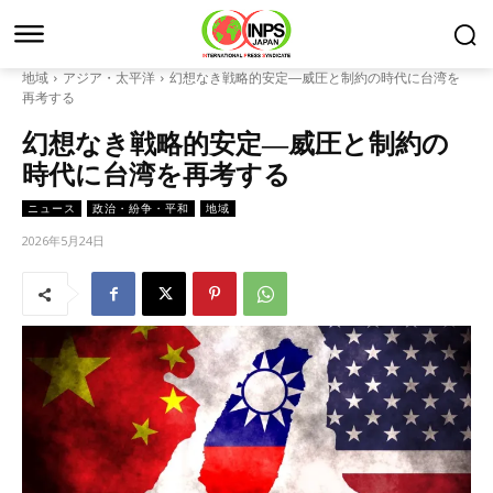
地域
アジア・太平洋
幻想なき戦略的安定―威圧と制約の時代に台湾を
再考する
幻想なき戦略的安定―威圧と制約の
時代に台湾を再考する
ニュース
政治・紛争・平和
地域
2026年5月24日