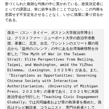
形づくられた複雑な均衡の中に置かれている。政策決定者に
とっての課題は、単に紛争を防ぐことではない。この均衡を
意図せず不安定化させることなく、いかに慎重に乗り切るか
である。
孫太一（スン・タイイー、ボストン大学政治学博士）
は、クリストファー・ニューポート大学の政治学准教
授。著書に、北京、台北、ワシントンのエリート層の視
点から「益州のジレンマ」の中にある台湾海峡情勢を分
析した『The Myth of War in the Taiwan 
Strait: Elite Perspectives from Beijing, 
Taipei, and Washington, amid the YiZhou 
Dilemma』（Lexington、２０２５年）がある。また、
『Disruptions as Opportunities: Governing 
Chinese Society with Interactive 
Authoritarianism』（University of Michigan 
Press、２０２３年）の著者であり、２０２１年に米国
政治学会が刊行した『Teaching Civic Engagement 
Globally』では共同編者および章の執筆者を務めた。孫
氏はテレビ解説者、コラムニスト、専門分析者として、