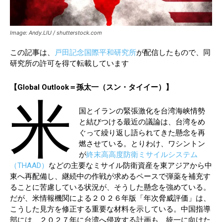
Image: Andy.LIU / shutterstock.com
この記事は、
戸田記念国際平和研究所
が配信したもので、同
研究所の許可を得て転載しています
【Global Outlook＝孫太一（スン・タイイー）】
米
国とイランの緊張激化を台湾海峡情勢
と結びつける最近の議論は、台湾をめ
ぐって繰り返し語られてきた懸念を再
燃させている。とりわけ、ワシントン
が
終末高高度防衛ミサイルシステム
（THAAD）
などの主要なミサイル防衛資産を東アジアから中
東へ再配備し、継続中の作戦が求めるペースで弾薬を補充す
ることに苦慮している状況が、そうした懸念を強めている。
だが、米情報機関による２０２６年版「年次脅威評価」は、
こうした見方を修正する重要な材料を示している。中国指導
部には、２０２７年に台湾へ侵攻する計画も、統一に向けた