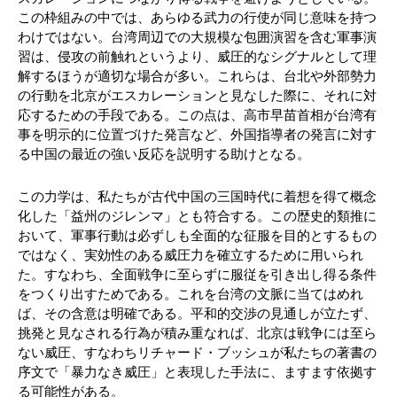
この枠組みの中では、あらゆる武力の行使が同じ意味を持つ
わけではない。台湾周辺での大規模な包囲演習を含む軍事演
習は、侵攻の前触れというより、威圧的なシグナルとして理
解するほうが適切な場合が多い。これらは、台北や外部勢力
の行動を北京がエスカレーションと見なした際に、それに対
応するための手段である。この点は、高市早苗首相が台湾有
事を明示的に位置づけた発言など、外国指導者の発言に対す
る中国の最近の強い反応を説明する助けとなる。
この力学は、私たちが古代中国の三国時代に着想を得て概念
化した「益州のジレンマ」とも符合する。この歴史的類推に
おいて、軍事行動は必ずしも全面的な征服を目的とするもの
ではなく、実効性のある威圧力を確立するために用いられ
た。すなわち、全面戦争に至らずに服従を引き出し得る条件
をつくり出すためである。これを台湾の文脈に当てはめれ
ば、その含意は明確である。平和的交渉の見通しが立たず、
挑発と見なされる行為が積み重なれば、北京は戦争には至ら
ない威圧、すなわちリチャード・ブッシュが私たちの著書の
序文で「暴力なき威圧」と表現した手法に、ますます依拠す
る可能性がある。