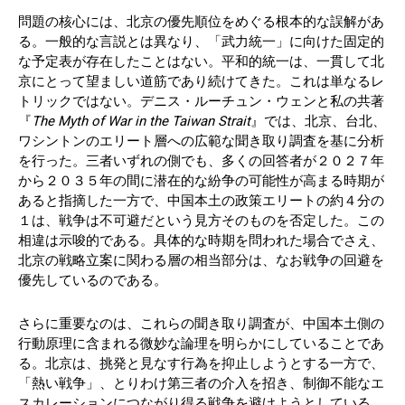
問題の核心には、北京の優先順位をめぐる根本的な誤解があ
る。一般的な言説とは異なり、「武力統一」に向けた固定的
な予定表が存在したことはない。平和的統一は、一貫して北
京にとって望ましい道筋であり続けてきた。これは単なるレ
トリックではない。デニス・ルーチュン・ウェンと私の共著
『
The Myth of War in the Taiwan Strait
』では、北京、台北、
ワシントンのエリート層への広範な聞き取り調査を基に分析
を行った。三者いずれの側でも、多くの回答者が２０２７年
から２０３５年の間に潜在的な紛争の可能性が高まる時期が
あると指摘した一方で、中国本土の政策エリートの約４分の
１は、戦争は不可避だという見方そのものを否定した。この
相違は示唆的である。具体的な時期を問われた場合でさえ、
北京の戦略立案に関わる層の相当部分は、なお戦争の回避を
優先しているのである。
さらに重要なのは、これらの聞き取り調査が、中国本土側の
行動原理に含まれる微妙な論理を明らかにしていることであ
る。北京は、挑発と見なす行為を抑止しようとする一方で、
「熱い戦争」、とりわけ第三者の介入を招き、制御不能なエ
スカレーションにつながり得る戦争を避けようとしている。