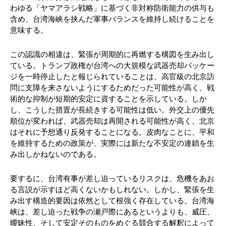
わゆる「ヤマアラシ戦略」に基づく非対称防衛能力の供与も
含め、台湾海峡を挟んだ軍事バランスを維持し続けることを
意味する。
この認識の相違は、緊張が周期的に再燃する構図を生み出し
ている。トランプ政権が台湾への大規模な武器売却パッケー
ジを一時停止したと報じられていることは、高官級の北京訪
問に支障を来さないようにするためだった可能性が高く、戦
術的な抑制が短期的安定に資することを示している。しか
し、こうした措置が長続きする可能性は低い。外交上の優先
順位が変われば、武器売却は再開される可能性が高く、北京
はそれに予想通り反発することになる。皮肉なことに、平和
を維持するための政策が、実際には新たな不安定の連鎖を生
み出しかねないのである。
要するに、台湾有事が差し迫っているリスクは、危機をあお
る言説が示すほど高くないかもしれない。しかし、緊張を生
み出す構造的要因は依然として根強く存在している。台湾海
峡は、差し迫った戦争の瀬戸際にあるというよりも、威圧、
曖昧性、そして安定そのものをめぐる競合する解釈によって