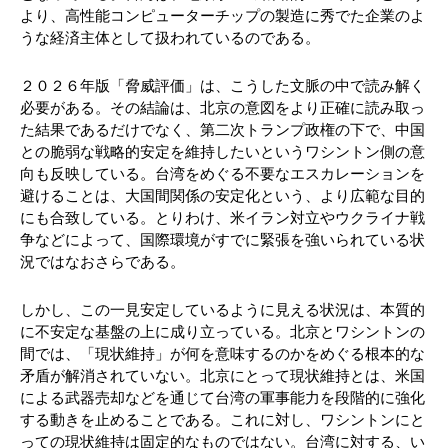
より、高性能コンピューターチップの製造に秀でた企業のよ
うな経済主体として扱われているのである。
２０２６年版「脅威評価」は、こうした文脈の中で読み解く
必要がある。その結論は、北京の意図をより正確に読み取っ
た結果であるだけでなく、第二次トランプ政権の下で、中国
との脆弱な戦略的安定を維持したいというワシントン側の意
向も反映している。台湾をめぐる不要なエスカレーションを
避けることは、大国間関係の安定化という、より広範な目的
にも合致している。とりわけ、米イラン対立やウクライナ戦
争などによって、国際環境がすでに緊張を強いられている状
況ではなおさらである。
しかし、この一見安定しているように見える状況は、本質的
に不安定な基盤の上に成り立っている。北京とワシントンの
間では、「現状維持」が何を意味するのかをめぐる根本的な
矛盾が解消されていない。北京にとって現状維持とは、米国
による武器売却などを通じて台湾の軍事能力を段階的に強化
する動きを止めることである。これに対し、ワシントンにと
っての現状維持は固定的なものではない。台湾に対する、い