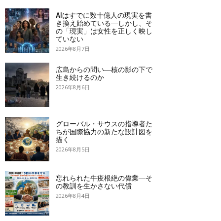
AIはすでに数十億人の現実を書
き換え始めている―しかし、そ
の「現実」は女性を正しく映し
ていない
2026年8月7日
広島からの問い―核の影の下で
生き続けるのか
2026年8月6日
グローバル・サウスの指導者た
ちが国際協力の新たな設計図を
描く
2026年8月5日
忘れられた牛疫根絶の偉業―そ
の教訓を生かさない代償
2026年8月4日