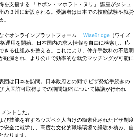
得を支援する 「ヤポン・マホラト・ヌリ」 講座がタシュ
州の３州に新設される。受講者は日本での技能試験や就労
る。
なぐオンラインプラットフォーム 「
WiseBridge
（ワイズ
本格運用を開始。日本国内の求人情報を自由に検索し、応
できる仕組みを整える。これにより、仲介手数料の不透明
が軽減され、より公正で効率的な就労マッチングが可能に
表団は日本を訪問。日本政府との間で ビザ発給手続きの
び 入国許可取得までの期間短縮 について協議が行われ
コメントした。
よび技能を有するウズベク人向けの簡素化されたビザ制度
つ安全に就労し、高度な文化的職場環境で経験を積み、自
となります。」