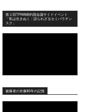
第２回TPNW締約国会議サイドイベント
「私は生きぬく：語られざるセミパラチン
スク」
被爆者の肖像80年の記憶