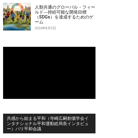
人類共通のグローバル・フィー
ルド―持続可能な開発目標
（SDGs）を達成するためのゲ
ーム
2026年8月3日
共感から始まる平和（寺崎広嗣創価学会イ
ンタナショナル平和運動総局長インタビュ
ー）パリ平和会議