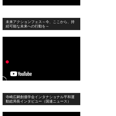
未来アクションフェス～今、ここから、持
続可能な未来への行動を～
寺崎広嗣創価学会インタナショナル平和運
動総局長インタビユー（国連ニュース）