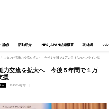
・論点
活動紹介
INPS JAPAN組織概要
取材網
マル
ベキスタンが労働力交流を拡大へ―今後５年間で１万人受け入れオンライン就
働力交流を拡大へ―今後５年間で１万
支援
2025年6月7日
移住