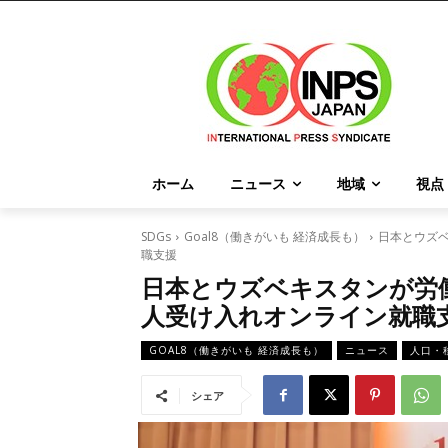
ホーム
ニュース
地域
視点
SDGs
Goal8（働きがいも 経済成長も）
日本とウズ
職支援
日本とウズベキスタンが労
人受け入れオンライン就職
GOAL8（働きがいも 経済成長も）
ニュース
人口・
シェア