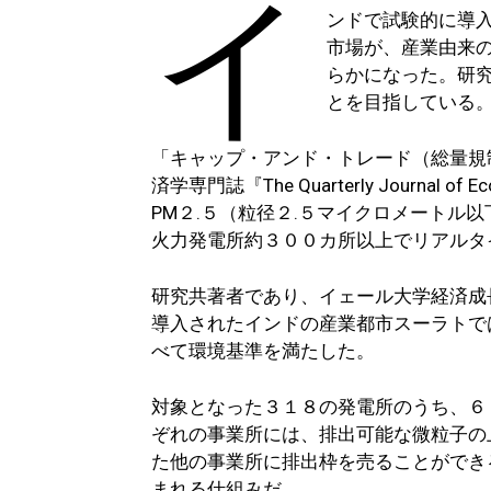
イ
ンドで試験的に導
市場が、産業由来
らかになった。研
とを目指している
「キャップ・アンド・トレード（総量規
済学専門誌『The Quarterly Journ
PM２.５（粒径２.５マイクロメートル
火力発電所約３００カ所以上でリアルタ
研究共著者であり、イェール大学経済成
導入されたインドの産業都市スーラトで
べて環境基準を満たした。
対象となった３１８の発電所のうち、６
ぞれの事業所には、排出可能な微粒子の
た他の事業所に排出枠を売ることができ
まれる仕組みだ。