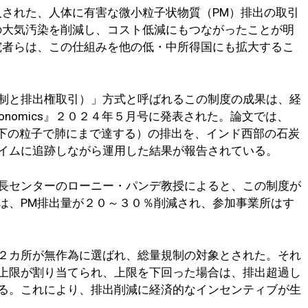
入された、人体に有害な微小粒子状物質（PM）排出の取引
の大気汚染を削減し、コスト低減にもつながったことが明
究者らは、この仕組みを他の低・中所得国にも拡大するこ
。
制と排出権取引）」方式と呼ばれるこの制度の成果は、経
al of Economics』２０２４年５月号に発表された。論文では、
以下の粒子で肺にまで達する）の排出を、インド西部の石炭
イムに追跡しながら運用した結果が報告されている。
長センターのローニー・パンデ教授によると、この制度が
は、PM排出量が２０～３０％削減され、参加事業所はす
２カ所が無作為に選ばれ、総量規制の対象とされた。それ
上限が割り当てられ、上限を下回った場合は、排出超過し
る。これにより、排出削減に経済的なインセンティブが生