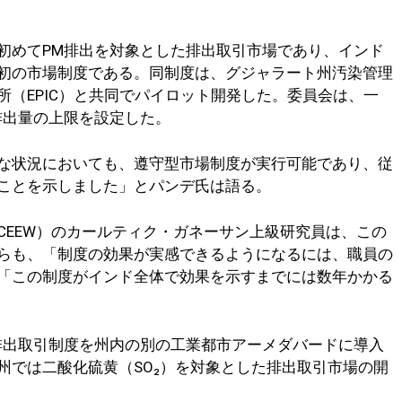
初めてPM排出を対象とした排出取引市場であり、インド
初の市場制度である。同制度は、グジャラート州汚染管理
（EPIC）と共同でパイロット開発した。委員会は、一
排出量の上限を設定した。
な状況においても、遵守型市場制度が実行可能であり、従
ことを示しました」とパンデ氏は語る。
CEEW）のカールティク・ガネーサン上級研究員は、この
らも、「制度の効果が実感できるようになるには、職員の
「この制度がインド全体で効果を示すまでには数年かかる
排出取引制度を州内の別の工業都市アーメダバードに導入
州では二酸化硫黄（SO₂）を対象とした排出取引市場の開