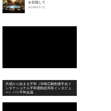
を目指して
2026年8月1日
共感から始まる平和（寺崎広嗣創価学会イ
ンタナショナル平和運動総局長インタビュ
ー）パリ平和会議