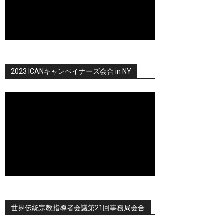
2023 ICANキャンペイナーズ会合 in NY
世界伝統宗教指導者会議第21回事務局会合