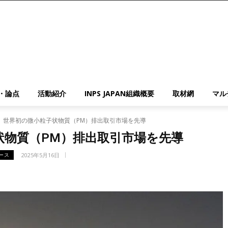
・論点
活動紹介
INPS JAPAN組織概要
取材網
マル
、世界初の微小粒子状物質（PM）排出取引市場を先導
状物質（PM）排出取引市場を先導
2025年5月16日
ース