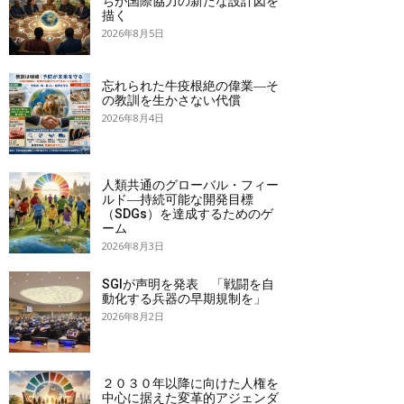
ちが国際協力の新たな設計図を
描く
2026年8月5日
忘れられた牛疫根絶の偉業―そ
の教訓を生かさない代償
2026年8月4日
人類共通のグローバル・フィー
ルド―持続可能な開発目標
（SDGs）を達成するためのゲ
ーム
2026年8月3日
SGIが声明を発表 「戦闘を自
動化する兵器の早期規制を」
2026年8月2日
２０３０年以降に向けた人権を
中心に据えた変革的アジェンダ