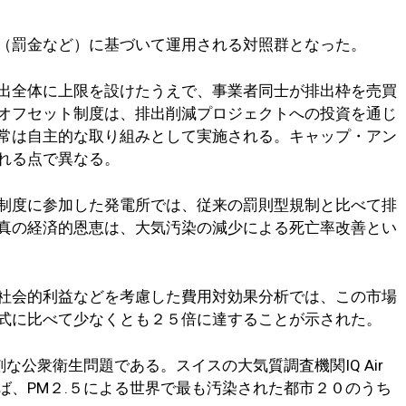
（罰金など）に基づいて運用される対照群となった。
出全体に上限を設けたうえで、事業者同士が排出枠を売買
オフセット制度は、排出削減プロジェクトへの投資を通じ
常は自主的な取り組みとして実施される。キャップ・アン
れる点で異なる。
制度に参加した発電所では、従来の罰則型規制と比べて排
真の経済的恩恵は、大気汚染の減少による死亡率改善とい
社会的利益などを考慮した費用対効果分析では、この市場
式に比べて少なくとも２５倍に達することが示された。
な公衆衛生問題である。スイスの大気質調査機関IQ Air
ば、PM２.５による世界で最も汚染された都市２０のうち