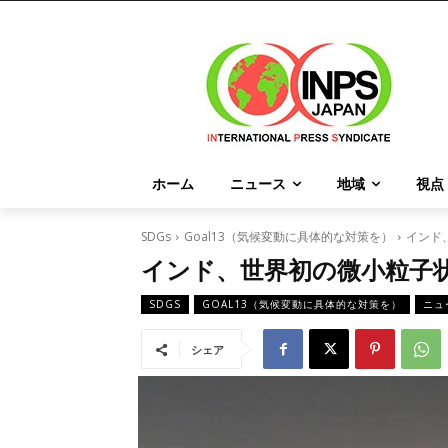
ホーム
ニュース
地域
視点
SDGs
Goal13（気候変動に具体的な対策を）
インド
インド、世界初の微小粒子
SDGS
GOAL13（気候変動に具体的な対策を）
ニュ
シェア