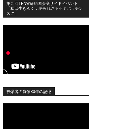
第２回TPNW締約国会議サイドイベント
「私は生きぬく：語られざるセミパラチン
スク」
被爆者の肖像80年の記憶