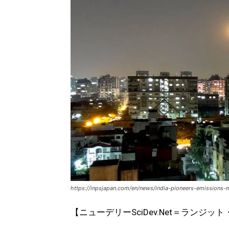
https://inpsjapan.com/en/news/india-pioneers-emissions-m
【ニューデリーSciDev.Net＝ランジッ