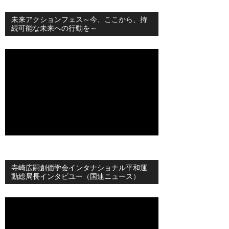
未来アクションフェス～今、ここから、持
続可能な未来への行動を～
寺崎広嗣創価学会インタナショナル平和運
動総局長インタビユー（国連ニュース）