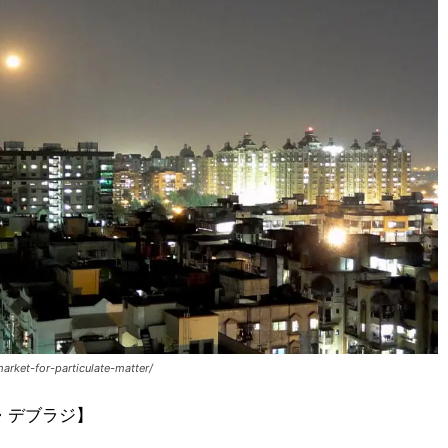
arket-for-particulate-matter/
ト・デブラジ】