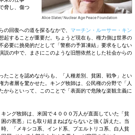
で脅し、傷つ
Alice Slater/ Nuclear Age Peace Foundation
らの回復への道を探るなかで、
マーチン・ルーサー・キン
想起することが重要だ。ちょうど現在も、権力側は世界の
不必要に挑発的だとして「警察の予算凍結」要求をしない
演説の中で、まさにこのような旧態依然とした社会からの
ったことを認めながらも、「人種差別、貧困、戦争」とい
権力者層を驚かせた。キング牧師は、公民権の分野で「人
たからといって、このことで「表面的で危険な楽観主義に
キング牧師は、米国で４０００万人が直面していた「貧
困の害悪」にも取り組まねばならないと強く訴えた。当
時、「メキシコ系、インド系、プエルトリコ系、白人貧