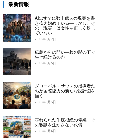
最新情報
AIはすでに数十億人の現実を書
き換え始めている―しかし、そ
の「現実」は女性を正しく映し
ていない
2026年8月7日
広島からの問い―核の影の下で
生き続けるのか
2026年8月6日
グローバル・サウスの指導者た
ちが国際協力の新たな設計図を
描く
2026年8月5日
忘れられた牛疫根絶の偉業―そ
の教訓を生かさない代償
2026年8月4日