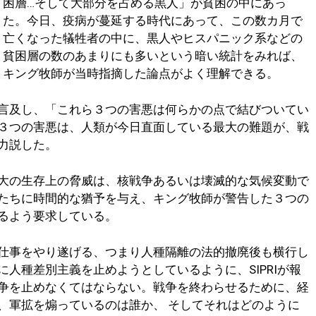
困層…そして大部分を占める黒人」が貧困の中にあっ
た。今日、疫病が蔓延する時代にあって、この数カ月で
亡くなった犠牲者の中に、黒人やヒスパニック系などの
貧困層の数のあまりにも多いという暗い統計をみれば、
キング牧師が当時指摘した論点がよく理解できる。
言及し、「これら３つの害悪は何らかの点で結びついてい
３つの害悪は、人類が今日直面している最大の難題が、戦
力説した。
大の生存上の脅威は、核戦争あるいは壊滅的な気候変動で
たちに時間的な猶予を与え、キング牧師が警告した３つの
るよう要求している。
仕事をやり遂げる、つまり人種隔離の法的撤廃後も横行し
人種差別主義を止めようとしているように、SIPRIが報
争を止めなくてはならない。戦争を終わらせるために、経
、軍拡を煽っているのは誰か、 そしてそれはどのように