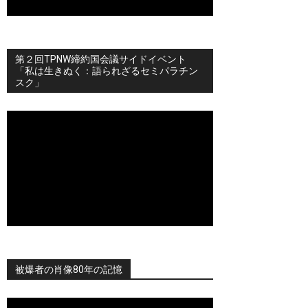
第２回TPNW締約国会議サイドイベント
「私は生きぬく：語られざるセミパラチン
スク」
被爆者の肖像80年の記憶