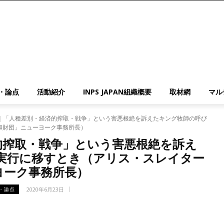
・論点
活動紹介
INPS JAPAN組織概要
取材網
マル
｜「人種差別・経済的搾取・戦争」という害悪根絶を訴えたキング牧師の呼び
和財団」ニューヨーク事務所長）
的搾取・戦争」という害悪根絶を訴え
実行に移すとき（アリス・スレイター
ヨーク事務所長）
2020年6月23日
・論点