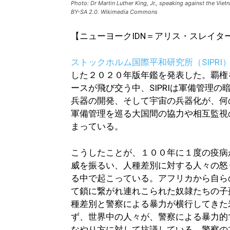
Photo: Dr Martin Luther King, Jr., speaking against the Viet
BY-SA 2.0. Wikimedia Commons
【ニューヨークIDN＝アリス・スレイタ
ストックホルム国際平和研究所（SIPRI
した２０２０年版年鑑を発表した。覇権
ースが飛び交う中、SIPRIは軍備管理
兵器の開発、そして宇宙の兵器化が、何
軍備管理を巡る大国間の協力や相互監視
まっている。
こうしたことが、１００年に１度の疫病
威を振るい、人種差別に対する人々の怒
る中で起こっている。アフリカから自ら
て鎖に繋がれ連れこられた奴隷たちの子
種差別と警察による暴力が横行してきた
ず、世界中の人々が、警察による暴力的
なやり方に対して抗議している。警察の