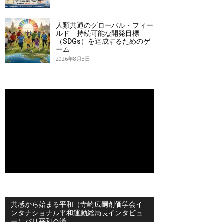
人類共通のグローバル・フィー
ルド―持続可能な開発目標
（SDGs）を達成するためのゲ
ーム
2026年8月3日
共感から始まる平和（寺崎広嗣創価学会イ
ンタナショナル平和運動総局長インタビュ
ー）パリ平和会議