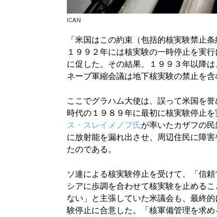
ICAN
「米国はこの約束（包括的核実験禁止条
１９９２年には核実験の一時停止を実行
に促した。その結果、１９９３年以降は
ネーブ軍縮会議は地下核実験の禁止を含む
ここでグラハム大使は、誤って米国を誉
時代の１９８９年に最初に核実験停止を
ス・スレイメノフ氏
が率いたカザフの民
に放射能を漏れ出させ、周辺住民に障害
たのである。
ソ連による核実験停止を受けて、「信頼
シアに歩調を合わせて核実験を止めるこ
ない」と主張していた米議会も、最終的
験停止に合意した。「核軍備管理を求め