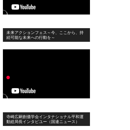
未来アクションフェス～今、ここから、持
続可能な未来への行動を～
寺崎広嗣創価学会インタナショナル平和運
動総局長インタビユー（国連ニュース）