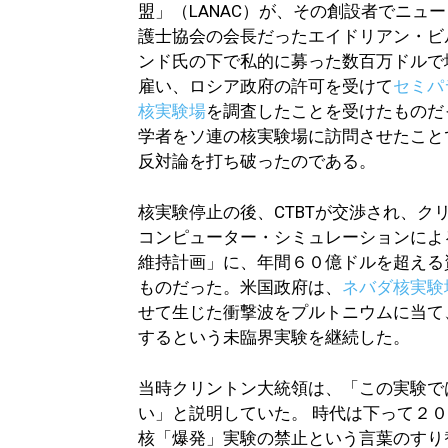
盟」（LANAC）が、その創設者でニュ
護士協会の会長だったエイドリアン・ビ
ンド氏の下で私的に募った数百万ドルで
雇い、ロシア政府の許可を受けて
セミパ
核実験場
を調査したことを受けたものだ
学者をソ連の核実験場に訪問させたこと
反対論を打ち破ったのである。
核実験停止の後、CTBTが交渉され、
コンピューター・シミュレーションによ
維持計画」に、年間６０億ドルを超える
ものだった。米国政府は、
ネバダ核実験
せて生じた衝撃波をプルトニウムに当て
するという未臨界実験を継続した。
当時クリントン大統領は、「この実験で
い」と説明していた。 時代は下って２
核「爆発」実験の禁止という言葉のすり