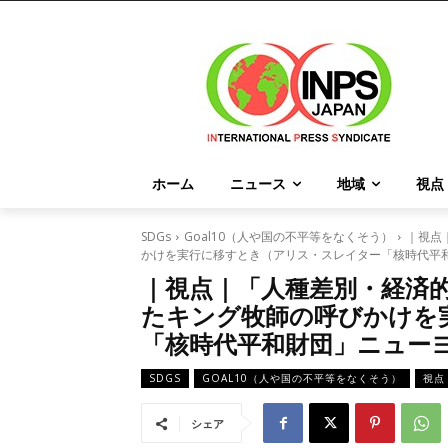
ホーム
ニュース
地域
視点
SDGs
Goal10（人や国の不平等をなくそう）
｜視点
かけを実行に移すとき（アリス・スレイター「核時代平
｜視点｜「人種差別・経済
たキング牧師の呼びかけを
「核時代平和財団」ニュー
SDGS
GOAL10（人や国の不平等をなくそう）
視点
シェア