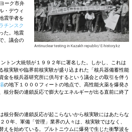
ーヨーク市弁
ル・デウィ
地震学者を
ラチンスク
った。地震
で、議会の
Antinuclear testing in Kazakh republic/ E-history.kz
クリントン大統領が１９９２年に署名した。しかし、これは
る核実験や臨界前核実験が盛り込まれた「核兵器備蓄性能
資金を核兵器研究所に供与するという議会との取引を伴う
場
の地下１０００フィートの地点で、高性能火薬を爆発さ
、核分裂の連鎖反応で膨大なエネルギーが出る直前に終了
は核分裂の連鎖反応が起こらないから核実験にはあたらな
０２０年、軍備「管理」業界の人々は、核実験ではなく、
替えを始めている。プルトニウムに爆発で生じた衝撃波を