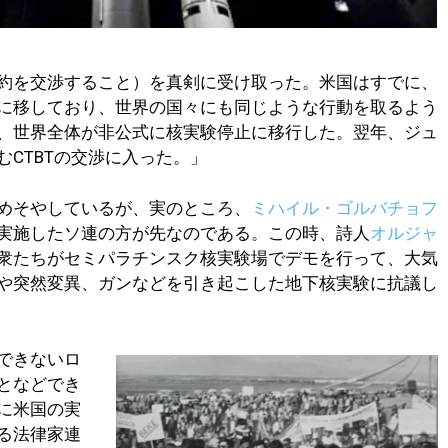
約を交渉すること）を真剣に受け取った。米国はすでに、
に移しており、世界の国々にも同じような行動を取るよう
、世界全体が非公式に核実験停止に移行した。翌年、ジュ
CTBTの交渉に入った。」
めそやしているが、実のところ、
ミハイル・ゴルバチョフ
実施したソ連の方が先なのである。この時、詩人
オルジャ
衆たちがセミパラチンスク核実験場でデモを行って、大気
や突然変異、ガンなどを引き起こした地下核実験に抗議し
できないロ
となどでき
に米国の実
る法律家連