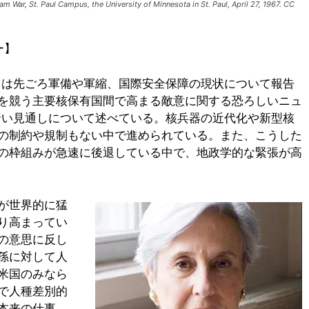
nam War, St. Paul Campus, the University of Minnesota in St. Paul, April 27, 1967. CC
ー】
）
は先ごろ軍備や軍縮、国際安全保障の現状について報告
を競う主要核保有国間で高まる敵意に関する恐ろしいニュ
の暗い見通しについて述べている。核兵器の近代化や新型核
の制約や規制もない中で進められている。また、こうした
の枠組みが急速に後退している中で、地政学的な緊張が高
が世界的に猛
り高まってい
の意思に反し
孫に対して人
米国のみなら
で人種差別的
本来の仕事