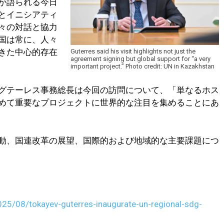
が語られる今日
とイニシアティ
々の対話と協力
国は常に、人々
きた中心的存在
Guterres said his visit highlights not just the
agreement signing but global support for “a very
important project.” Photo credit: UN in Kazakhstan
グテーレス事務総長は今回の訪問について、「単なるホス
めて重要なプロジェクトに世界的な注目を集めることにあ
動、国連改革の展望、国際的および地域的な主要課題につ
025/08/tokayev-guterres-inaugurate-un-regional-sdg-