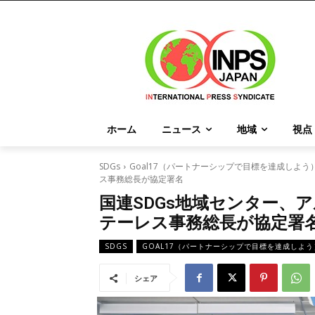
ホーム
ニュース
地域
視点
SDGs
Goal17（パートナーシップで目標を達成しよう
ス事務総長が協定署名
国連SDGs地域センター、
テーレス事務総長が協定署
SDGS
GOAL17（パートナーシップで目標を達成しよう
シェア