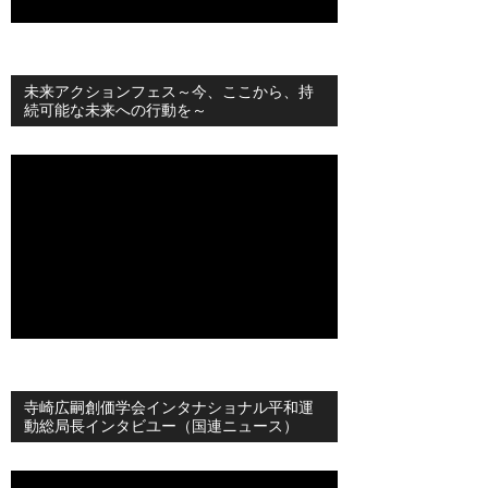
未来アクションフェス～今、ここから、持
続可能な未来への行動を～
寺崎広嗣創価学会インタナショナル平和運
動総局長インタビユー（国連ニュース）