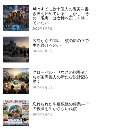
AIはすでに数十億人の現実を書
き換え始めている―しかし、そ
の「現実」は女性を正しく映し
ていない
2026年8月7日
広島からの問い―核の影の下で
生き続けるのか
2026年8月6日
グローバル・サウスの指導者た
ちが国際協力の新たな設計図を
描く
2026年8月5日
忘れられた牛疫根絶の偉業―そ
の教訓を生かさない代償
2026年8月4日