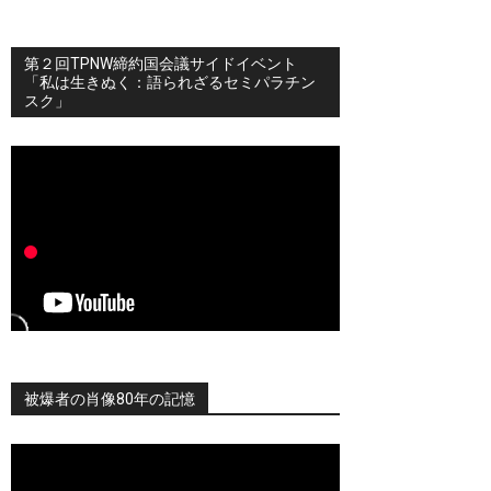
第２回TPNW締約国会議サイドイベント
「私は生きぬく：語られざるセミパラチン
スク」
被爆者の肖像80年の記憶