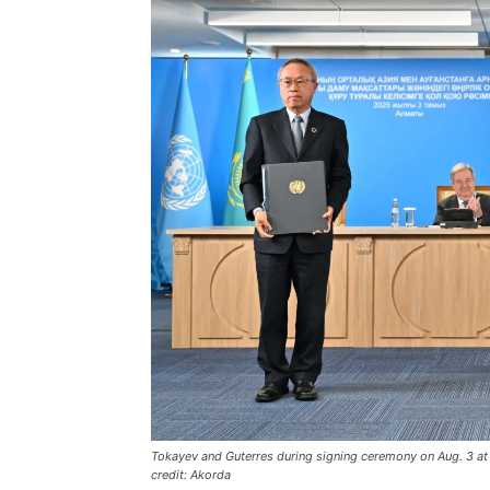
Tokayev and Guterres during signing ceremony on Aug. 3 at 
credit: Akorda