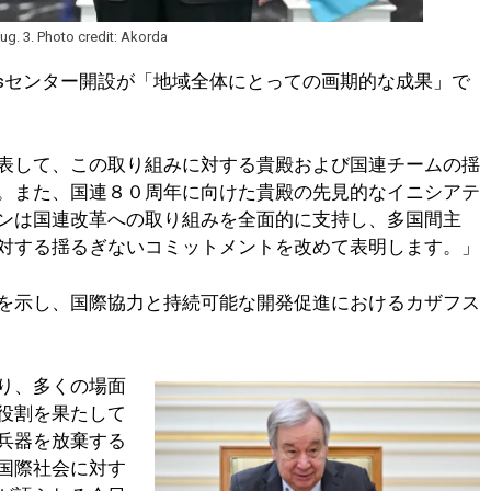
ug. 3. Photo credit: Akorda
Gsセンター開設が「地域全体にとっての画期的な成果」で
表して、この取り組みに対する貴殿および国連チームの揺
。また、国連８０周年に向けた貴殿の先見的なイニシアテ
ンは国連改革への取り組みを全面的に支持し、多国間主
対する揺るぎないコミットメントを改めて表明します。」
を示し、国際協力と持続可能な開発促進におけるカザフス
り、多くの場面
役割を果たして
兵器を放棄する
国際社会に対す