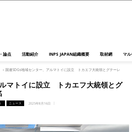
・論点
活動紹介
INPS JAPAN組織概要
取材網
マル
）
国連SDGs地域センター、アルマトイに設立 トカエフ大統領とグテーレ
アルマトイに設立 トカエフ大統領とグ
名
2025年8月16日
）
ニュース