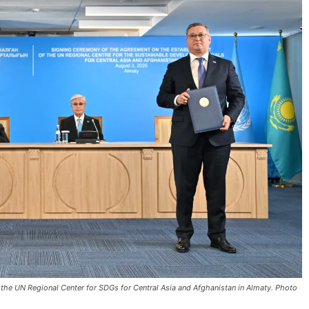
the UN Regional Center for SDGs for Central Asia and Afghanistan in Almaty. Photo