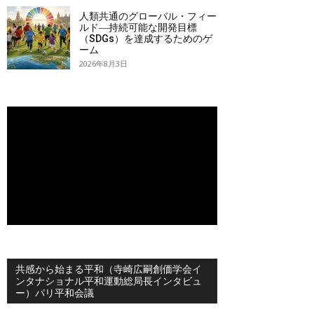
人類共通のグローバル・フィー
ルド―持続可能な開発目標
（SDGs）を達成するためのゲ
ーム
2026年8月3日
共感から始まる平和（寺崎広嗣創価学会イ
ンタナショナル平和運動総局長インタビュ
ー）パリ平和会議