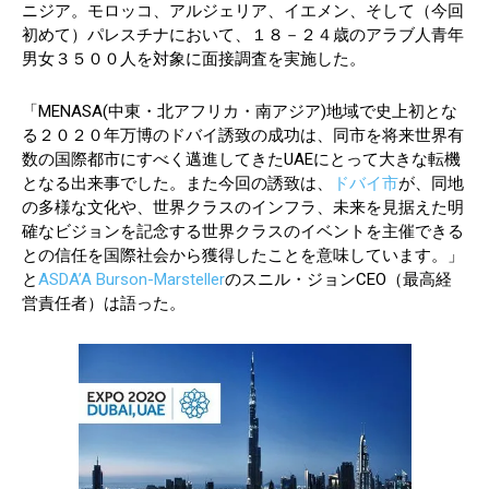
ニジア。モロッコ、アルジェリア、イエメン、そして（今回
初めて）パレスチナにおいて、１８－２４歳のアラブ人青年
男女３５００人を対象に面接調査を実施した。
「MENASA(中東・北アフリカ・南アジア)地域で史上初とな
る２０２０年万博のドバイ誘致の成功は、同市を将来世界有
数の国際都市にすべく邁進してきたUAEにとって大きな転機
となる出来事でした。また今回の誘致は、
ドバイ市
が、同地
の多様な文化や、世界クラスのインフラ、未来を見据えた明
確なビジョンを記念する世界クラスのイベントを主催できる
との信任を国際社会から獲得したことを意味しています。」
と
ASDA’A Burson-Marsteller
のスニル・ジョンCEO（最高経
営責任者）は語った。