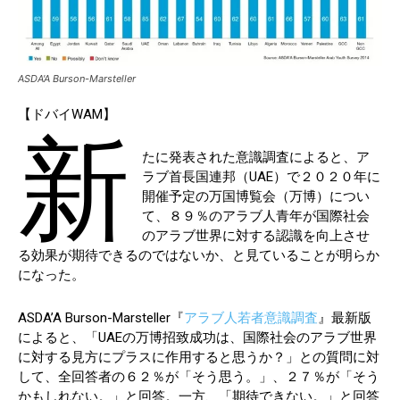
ASDA'A Burson-Marsteller
【ドバイWAM】
新
たに発表された意識調査によると、ア
ラブ首長国連邦（UAE）で２０２０年に
開催予定の万国博覧会（万博）につい
て、８９％のアラブ人青年が国際社会
のアラブ世界に対する認識を向上させ
る効果が期待できるのではないか、と見ていることが明らか
になった。
ASDA’A Burson-Marsteller『
アラブ人若者意識調査
』最新版
によると、「UAEの万博招致成功は、国際社会のアラブ世界
に対する見方にプラスに作用すると思うか？」との質問に対
して、全回答者の６２％が「そう思う。」、２７％が「そう
かもしれない。」と回答。一方、「期待できない。」と回答