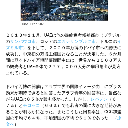
Dubai Expo 2020
２０１３年１１月、UAEは他の最終選考候補都市（ブラジル
の
サンパウロ市
、ロシアの
エカテリンブルク市
、トルコの
イ
ズミル市
）を下して、２０２０年万博のドバイ市への誘致に
成功し、中東初の万博主催国となることが決定した。６か月
間に亘るドバイ万博開催期間中には、世界から２５００万人
の観光客とUAE全体で２７７，０００人分の雇用創出が見込
まれている。
ドバイ万博の開催はアラブ世界の国際イメージ向上にプラス
効果が期待できると回答したアラブ青年の回答率は、当然な
がらUAEの８５％が最も多かった。しかし、
レバノン
（６
７％）と
モロッコ
（６６％）でも若者の間に大きな期待があ
ることが明らかになった。またこうした回答率は、GCC加盟
国の平均で６４％、非加盟国の平均で６１％であった。（
原
文へ
）