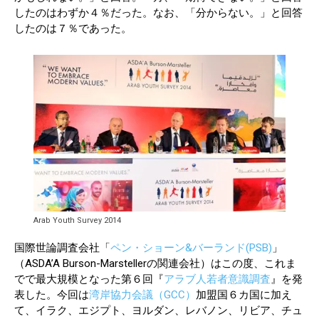
したのはわずか４％だった。なお、「分からない。」と回答
したのは７％であった。
Arab Youth Survey 2014
国際世論調査会社「
ペン・ショーン&バーランド(PSB)
」
（ASDA’A Burson-Marstellerの関連会社）はこの度、これま
でで最大規模となった第６回『
アラブ人若者意識調査
』を発
表した。今回は
湾岸協力会議（GCC）
加盟国６カ国に加え
て、イラク、エジプト、ヨルダン、レバノン、リビア、チュ