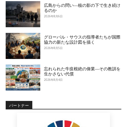
広島からの問い―核の影の下で生き続け
るのか
2026年8月6日
グローバル・サウスの指導者たちが国際
協力の新たな設計図を描く
2026年8月5日
忘れられた牛疫根絶の偉業―その教訓を
生かさない代償
2026年8月4日
パートナー