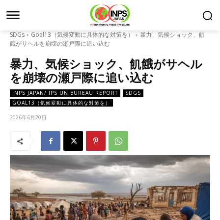
SDGs
Goal13（気候変動に具体的な対策を）
暴力、気候ショック、飢
餓がサヘルを崩壊の瀬戸際に追い込む
暴力、気候ショック、飢餓がサヘル
を崩壊の瀬戸際に追い込む
INPS JAPAN/ IPS UN BUREAU REPORT
SDGS
GOAL13（気候変動に具体的な対策を）
2026年6月20日