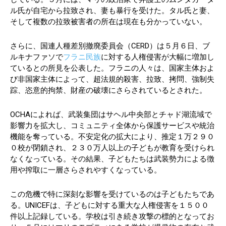
ル氏が自宅から拉致され、妻も暴行を受けた。タル氏と妻、
そして複数の拉致被害者の所在は現在も分かっていない。
さらに、国連人種差別撤廃委員会（CERD）は５月６日、ブ
ルキナファソで
フラニ民族
に対する人権侵害が大幅に増加し
ているとの所見を公表した。フラニの人々は、国家主体およ
び非国家主体によって、超法規的殺害、拉致、拷問、強制失
踪、恣意的拘禁、財産の破壊にさらされているとされた。
OCHAによれば、武装集団はサヘル中央部とチャド湖流域で
影響力を拡大し、コミュニティ全体から保護サービスや統治
機能を奪っている。不安定化の拡大により、推定１万２９０
０校が閉鎖され、２３０万人以上の子どもが教育を受けられ
なくなっている。その結果、子どもたちは武装勢力による徴
用や搾取に一層さらされやすくなっている。
この危機で特に深刻な影響を受けているのは子どもたちであ
る。UNICEFは、子どもに対する重大な人権侵害を１５００
件以上記録している。学校は引き続き攻撃の標的となってお