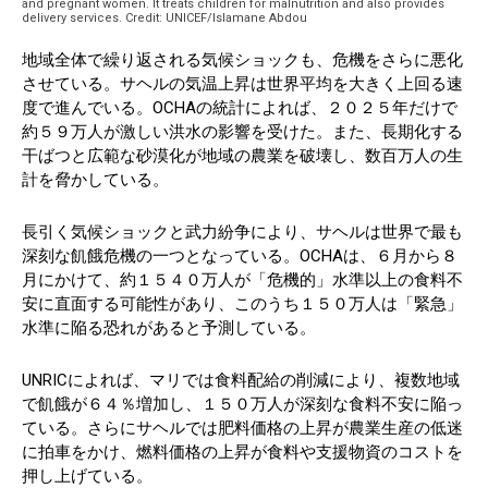
and pregnant women. It treats children for malnutrition and also provides
delivery services. Credit: UNICEF/Islamane Abdou
地域全体で繰り返される気候ショックも、危機をさらに悪化
させている。サヘルの気温上昇は世界平均を大きく上回る速
度で進んでいる。OCHAの統計によれば、２０２５年だけで
約５９万人が激しい洪水の影響を受けた。また、長期化する
干ばつと広範な砂漠化が地域の農業を破壊し、数百万人の生
計を脅かしている。
長引く気候ショックと武力紛争により、サヘルは世界で最も
深刻な飢餓危機の一つとなっている。OCHAは、６月から８
月にかけて、約１５４０万人が「危機的」水準以上の食料不
安に直面する可能性があり、このうち１５０万人は「緊急」
水準に陥る恐れがあると予測している。
UNRICによれば、マリでは食料配給の削減により、複数地域
で飢餓が６４％増加し、１５０万人が深刻な食料不安に陥っ
ている。さらにサヘルでは肥料価格の上昇が農業生産の低迷
に拍車をかけ、燃料価格の上昇が食料や支援物資のコストを
押し上げている。