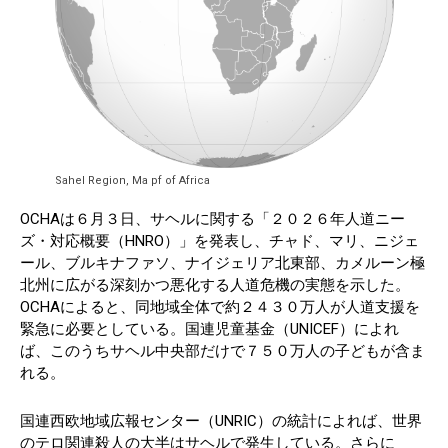
Sahel Region, Ma pf of Africa
OCHAは６月３日、サヘルに関する「２０２６年人道ニー
ズ・対応概要（HNRO）」を発表し、チャド、マリ、ニジェ
ール、ブルキナファソ、ナイジェリア北東部、カメルーン極
北州に広がる深刻かつ悪化する人道危機の実態を示した。
OCHAによると、同地域全体で約２４３０万人が人道支援を
緊急に必要としている。国連児童基金（UNICEF）によれ
ば、このうちサヘル中央部だけで７５０万人の子どもが含ま
れる。
国連西欧地域広報センター（UNRIC）の統計によれば、世界
のテロ関連殺人の大半はサヘルで発生している。さらに