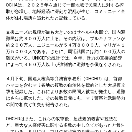
OCHAは、２０２５年を通じて一部地域で民間人に対する搾
取が急増し、地域経済に深刻な混乱が生じ、コミュニティ全
体が住む場所を追われたと記録している。
支援ニーズの規模が最も大きいのはサヘル中央部で、国内避
難民は約３００万人に上る。その内訳は、ブルキナファソが
約２００万人、ニジェールが５４万８０００人、マリが４１
万５０００人である。さらに、周辺諸国には約１００万人の
難民がいる。UNICEFの統計では、今年、暴力の直接的影響
によって３６０万人以上が強制的に避難を余儀なくされた。
４月下旬、国連人権高等弁務官事務所（OHCHR）は、首都
バマコを含むマリ各地の複数の自治体を標的とした大規模攻
撃を記録した。これにより多数の民間人被害が発生し、避難
はさらに拡大した。その後数日間にも、マリ警察と武装勢力
の間で相次ぐ衝突が報告された。
OHCHRはまた、これらの攻撃後、超法規的殺害や拉致な
ど、重大な人権侵害に関する多数の申し立てがあったと報告
している。５月には、マリの政治家で弁護士のムンタガ・タ