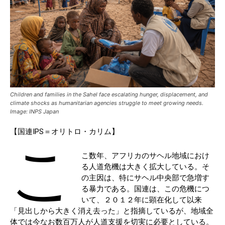
Children and families in the Sahel face escalating hunger, displacement, and
climate shocks as humanitarian agencies struggle to meet growing needs.
Image: INPS Japan
【国連IPS＝オリトロ・カリム】
こ
こ数年、アフリカのサヘル地域におけ
る人道危機は大きく拡大している。そ
の主因は、特にサヘル中央部で急増す
る暴力である。国連は、この危機につ
いて、２０１２年に顕在化して以来
「見出しから大きく消え去った」と指摘しているが、地域全
体では今なお数百万人が人道支援を切実に必要としている。