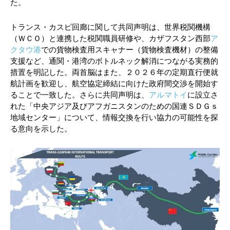
た。
トランス・カスピ回廊に関して共同声明は、世界税関機構
（ＷＣＯ）と連携した税関職員研修や、カザフスタン西部
ア
クタウ港
での貨物検査用スキャナー（貨物検査機材）の整備
支援など、通関・港湾のボトルネック解消につながる実務的
措置を明記した。両首脳はまた、２０２６年の定期直行便就
航計画を歓迎し、航空協定締結に向けた政府間交渉を開始す
ることで一致した。さらに共同声明は、
アルマトイ
に設立さ
れた「中央アジア及びアフガニスタンのための国連ＳＤＧｓ
地域センター」について、情報交換を行い協力の可能性を探
る意向を示した。