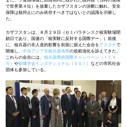
また、ソ連崩壊後に自国領内に残された核兵器（当時の規模
で世界第４位）を放棄したカザフスタンの決断に触れ、安全
保障は核抑止にのみ依存すべきではないとの認識を示唆し
た。
カザフスタンは、８月２９日（セミパラチンスク核実験場閉
鎖日であり、国連の「核実験に反対する国際デー」）前後
に、核兵器の非人道的影響を前面に据えた会合を
アスタナ
で
開催し、
中央アジア非核兵器地帯
の規範強化を訴えてきた。
これらの会合には、
核兵器廃絶国際キャンペーン（ＩＣＡ
Ｎ）
や
創価学会インタナショナル（ＳＧＩ）
などの市民社会
団体も参加している。