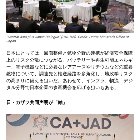
“Central Asia plus Japan Dialogue” (CA+JAD). Credit: Prime Minister’s Office of
Japan.
日本にとっては、回廊整備と鉱物分野の連携が経済安全保障
上のリスク分散につながる。バッテリーや再生可能エネルギ
ー、電子機器などに必要なレアアースやリチウムなどの重要
鉱物について、調達先と輸送経路を多角化し、地政学リスク
の高まりに備える狙いだ。あわせて、インフラ、物流、デジ
タル分野で日本企業の参画機会を広げる狙いもある。
日・カザフ共同声明が「軸」