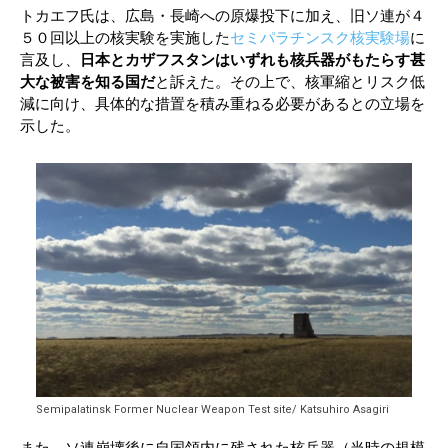
トカエフ氏は、広島・長崎への原爆投下に加え、旧ソ連が４
５０回以上の核実験を実施した
セミパラチンスク核実験場
に
言及し、
日本とカザフスタンはいずれも核兵器がもたらす甚
大な被害を知る国だ
と訴えた。その上で、核軍縮とリスク低
減に向け、具体的な措置を積み重ねる必要があるとの立場を
示した。
Semipalatinsk Former Nuclear Weapon Test site/ Katsuhiro Asagiri