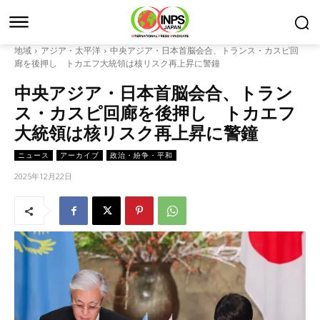
地域
アジア・太平洋
中央アジア・日本首脳会合、トランス・カスピ回
廊を後押し トカエフ大統領は核リスク再上昇に警鐘
中央アジア・日本首脳会合、トラン
ス・カスピ回廊を後押し トカエフ
大統領は核リスク再上昇に警鐘
ニュース
アーカイブ
政治・紛争・平和
2025年12月22日