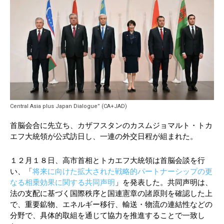
Central Asia plus Japan Dialogue” (CA+JAD)
首脳会合に先立ち、カザフスタンのカスムジョマルト・トカ
エフ大統領が公式訪日し、一連の外交日程が組まれた。
１２月１８日、高市首相とトカエフ大統領は首脳会談を行
い、「
将来に向けた拡大された戦略的パートナーシップの更
なる相乗効果に関する共同声明
」を発表した。共同声明は、
法の支配に基づく国際秩序と国連憲章の諸原則を確認した上
で、重要鉱物、エネルギー移行、輸送・物流の連結性などの
分野で、具体的取組を通じて協力を推進することで一致し