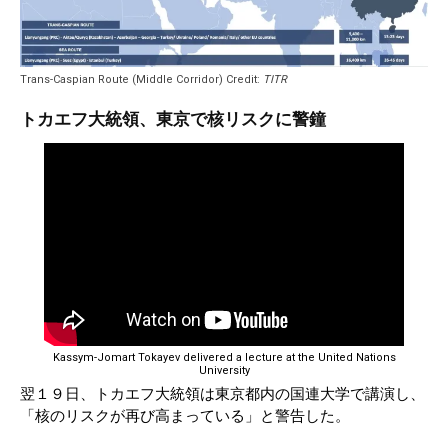
Trans-Caspian Route (Middle Corridor) Credit:
TITR
トカエフ大統領、東京で核リスクに警鐘
Kassym-Jomart Tokayev delivered a lecture at the United Nations
University
翌１９日、トカエフ大統領は東京都内の国連大学で講演し、
「核のリスクが再び高まっている」と警告した。