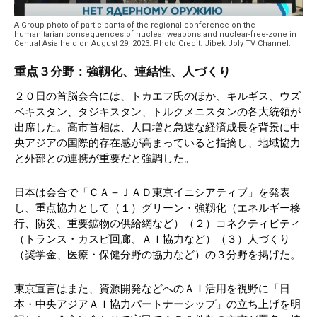
A Group photo of participants of the regional conference on the
humanitarian consequences of nuclear weapons and nuclear-free-zone in
Central Asia held on August 29, 2023. Photo Credit: Jibek Joly TV Channel.
重点３分野：強靱化、連結性、人づくり
２０日の首脳会合には、トカエフ氏のほか、キルギス、ウズ
ベキスタン、タジキスタン、トルクメニスタンの各大統領が
出席した。高市首相は、人口増と急速な経済成長を背景に中
央アジアの国際的存在感が高まっていると指摘し、地域協力
と外部との連携が重要だと強調した。
日本は会合で「ＣＡ＋ＪＡＤ東京イニシアティブ」を発表
し、重点協力として（１）グリーン・強靱化（エネルギー移
行、防災、重要鉱物の供給網など）（２）コネクティビティ
（トランス・カスピ回廊、ＡＩ協力など）（３）人づくり
（奨学金、医療・保健分野の協力など）の３分野を掲げた。
東京宣言はまた、資源開発などへのＡＩ活用を視野に「日
本・中央アジアＡＩ協力パートナーシップ」の立ち上げを明