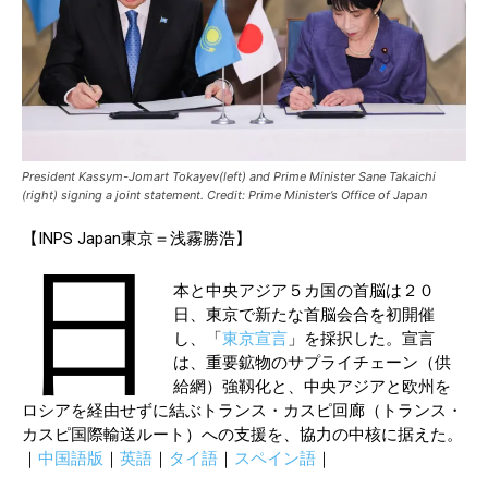
President Kassym-Jomart Tokayev(left) and Prime Minister Sane Takaichi
(right) signing a joint statement. Credit: Prime Minister’s Office of Japan
【INPS Japan東京＝浅霧勝浩】
日
本と中央アジア５カ国の首脳は２０
日、東京で新たな首脳会合を初開催
し、「
東京宣言
」を採択した。宣言
は、重要鉱物のサプライチェーン（供
給網）強靱化と、中央アジアと欧州を
ロシアを経由せずに結ぶトランス・カスピ回廊（トランス・
カスピ国際輸送ルート）への支援を、協力の中核に据えた。
｜
中国語版
｜
英語
｜
タイ語
｜
スペイン語
｜