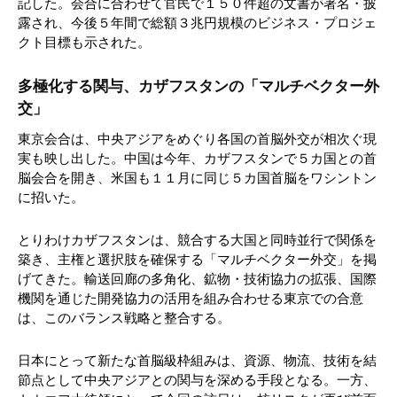
記した。会合に合わせて官民で１５０件超の文書が署名・披
露され、今後５年間で総額３兆円規模のビジネス・プロジェ
クト目標も示された。
多極化する関与、カザフスタンの「マルチベクター外
交」
東京会合は、中央アジアをめぐり各国の首脳外交が相次ぐ現
実も映し出した。中国は今年、カザフスタンで５カ国との首
脳会合を開き、米国も１１月に同じ５カ国首脳をワシントン
に招いた。
とりわけカザフスタンは、競合する大国と同時並行で関係を
築き、主権と選択肢を確保する「マルチベクター外交」を掲
げてきた。輸送回廊の多角化、鉱物・技術協力の拡張、国際
機関を通じた開発協力の活用を組み合わせる東京での合意
は、このバランス戦略と整合する。
日本にとって新たな首脳級枠組みは、資源、物流、技術を結
節点として中央アジアとの関与を深める手段となる。一方、