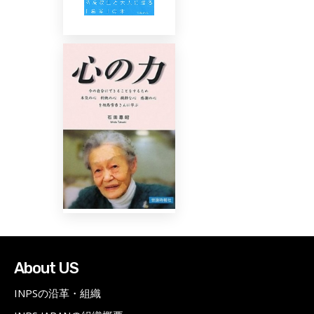
About US
INPSの沿革・組織