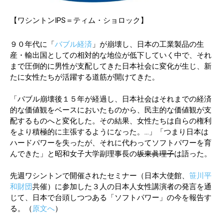
【ワシントンIPS＝ティム・ショロック】
９０年代に「
バブル経済
」が崩壊し、日本の工業製品の生
産・輸出国としての相対的な地位が低下していく中で、それ
まで圧倒的に男性が支配してきた日本社会に変化が生じ、新
たに女性たちが活躍する道筋が開けてきた。
「バブル崩壊後１５年が経過し、日本社会はそれまでの経済
的な価値観をベースにおいたものから、民主的な価値観が支
配するものへと変化した。その結果、女性たちは自らの権利
をより積極的に主張するようになった。…」「つまり日本は
ハードパワーを失ったが、それに代わってソフトパワーを育
んできた」と昭和女子大学副理事長の
坂東眞理子
は語った。
先週ワシントンで開催されたセミナー（日本大使館、
笹川平
和財団
共催）に参加した３人の日本人女性講演者の発言を通
じて、日本で台頭しつつある「ソフトパワー」の今を報告す
る。（
原文へ
）