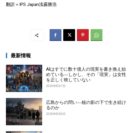
翻訳＝IPS Japan浅霧勝浩
最新情報
AIはすでに数十億人の現実を書き換え始
めている―しかし、その「現実」は女性
を正しく映していない
2026年8月7日
広島からの問い―核の影の下で生き続け
るのか
2026年8月6日