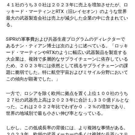
４１社のうち３０社は２０２３年に売上を増加させたが、ロ
ッキード・マーティンとRTX（旧レイセオン）のような世界
最大の武器製造会社は売上が減少した企業の中に含まれてい
る。
SIPRIの軍事費および兵器生産プログラムのディレクターで
あるナン・ティアン博士は次のように述べている。「ロッキ
ード・マーティンやRTXのように幅広い武器製品を製造する
大企業は、複雑で多層的なサプライチェーンに依存している
ため、２０２３年には依然として残るサプライチェーンの課
題に脆弱でした。特に航空宇宙およびミサイル分野において
この傾向が顕著でした。」
一方で、ロシアを除く欧州に拠点を置く上位１００社のうち
２７社の武器売上高は２０２３年に合計１,３３０億ドルとな
った。これは２０２２年比でわずか０．２％の増加であり、
世界の地域別で最も小さい伸び率となっている。
しかし、この低成長率の背後には、より複雑な事情がある。
２０２３年、欧州の武器メーカーの多くは複雑な兵器システ