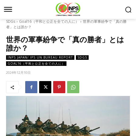
SDGs
Goal16（平和と公正を全ての人に）
世界の軍事紛争で「真の勝
者」とは誰か？
世界の軍事紛争で「真の勝者」とは
誰か？
INPS JAPAN/ IPS UN BUREAU REPORT
SDGS
GOAL16（平和と公正を全ての人に）
2024年12月10日