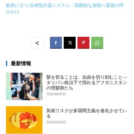
岐路に立つ 自律型兵器システム：国際的な規制へ緊急の呼
びかけ
最新情報
髪を切ることは、自由を切り刻むこと―
タリバン統治下で揺れるアフガニスタン
の理髪師たち
2026年8月9日
気候リスクが多国間主義を進化させてい
る
2026年8月8日