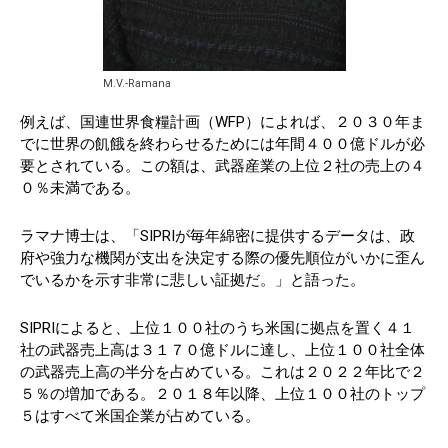
M.V.-Ramana
例えば、国連世界食糧計画（WFP）によれば、２０３０年ま
でに世界の飢餓を終わらせるためには年間４００億ドルが必
要とされている。この額は、武器産業の上位２社の売上の４
０％未満である。
ラマナ博士は、「SIPRIが毎年綿密に提供するデータは、政
府や強力な機関が支出を決定する際の優先順位がいかに歪ん
でいるかを示す非常に悲しい証拠だ。」と語った。
SIPRIによると、上位１００社のうち米国に拠点を置く４１
社の武器売上高は３１７０億ドルに達し、上位１００社全体
の武器売上高の半分を占めている。これは２０２２年比で２
５％の増加である。２０１８年以降、上位１００社のトップ
５はすべて米国企業が占めている。