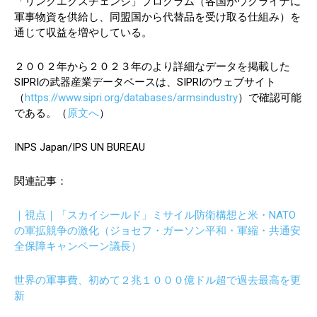
「リングエクスチェンジ」プログラム（各国がウクライナに
軍事物資を供給し、同盟国から代替品を受け取る仕組み）を
通じて収益を増やしている。
２００２年から２０２３年のより詳細なデータを掲載した
SIPRIの武器産業データベースは、SIPRIのウェブサイト
（
https://www.sipri.org/databases/armsindustry
）で確認可能
である。（
原文へ
）
INPS Japan/IPS UN BUREAU
関連記事：
｜視点｜「スカイシールド」ミサイル防衛構想と米・NATO
の軍拡競争の激化（ジョセフ・ガーソン平和・軍縮・共通安
全保障キャンペーン議長）
世界の軍事費、初めて２兆１０００億ドル超で過去最高を更
新