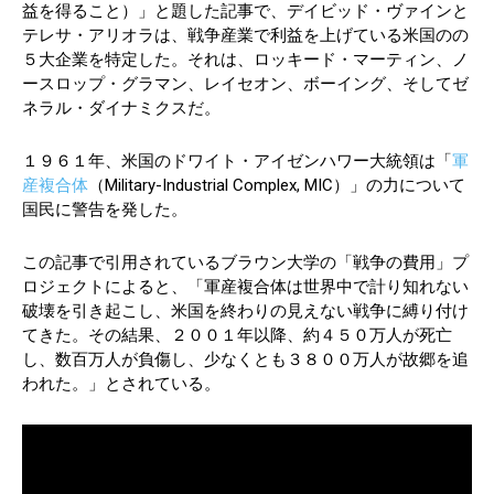
益を得ること）」と題した記事で、デイビッド・ヴァインと
テレサ・アリオラは、戦争産業で利益を上げている米国のの
５大企業を特定した。それは、ロッキード・マーティン、ノ
ースロップ・グラマン、レイセオン、ボーイング、そしてゼ
ネラル・ダイナミクスだ。
１９６１年、米国のドワイト・アイゼンハワー大統領は「
軍
産複合体
（Military-Industrial Complex, MIC）」の力について
国民に警告を発した。
この記事で引用されているブラウン大学の「戦争の費用」プ
ロジェクトによると、「軍産複合体は世界中で計り知れない
破壊を引き起こし、米国を終わりの見えない戦争に縛り付け
てきた。その結果、２００１年以降、約４５０万人が死亡
し、数百万人が負傷し、少なくとも３８００万人が故郷を追
われた。」とされている。