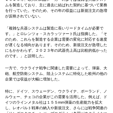
ムを製造しており、主に過去に結ばれた契約に基づいて業務
を行っていた。そのため、その年の収益には新規注文の急増
が反映されていない。
「複雑な兵器システムは製造に長いリードタイムが必要で
す。」とロレンツォ・スカラッツァート氏は指摘した。「そ
のため、これらを製造する企業は需要の変化に対応する速度
が遅くなる傾向があります。そのため、新規注文が急増した
にもかかわらず、２０２３年の武器売上高は比較的低かった
のです。」と説明した。
一方で、ウクライナ戦争に関連した需要によって、弾薬、大
砲、航空防衛システム、陸上システムに特化した欧州の他の
企業では収益が大幅に増加した。
特に、ドイツ、スウェーデン、ウクライナ、ポーランド、ノ
ルウェー、チェコの企業がこの需要を活用した。例えば、ド
イツのラインメタル社は１５５mm弾薬の生産能力を拡大
し、レオパルト戦車の納入や新規注文、さらには戦争関連の