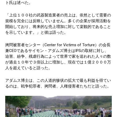
ト氏は述べた。
「上位１００社の武器製造業者の売上は、依然として需要の
規模を完全には反映していません。多くの企業が採用活動を
開始しており、将来的な売上増加に対して楽観的であること
を示しています。」と彼は語った。
拷問被害者センター（Center for Victims of Torture）の会長
兼CEOであるサイモン・アダムズ博士はIPSの取材に対し、
迫害、紛争、残虐行為によって世界で家を追われた人々の数
が過去１０年で３倍以上に増加し、現在では１億２０００万
人を超えていると語った。
アダムス博士は、この人道的惨状の拡大で最も利益を得てい
るのは、戦争犯罪者、拷問者、人権侵害者たちだと語った。