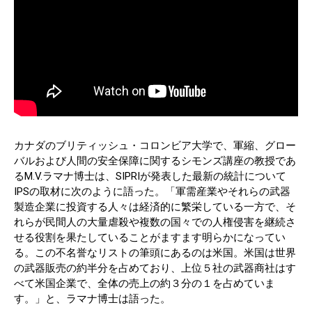
カナダのブリティッシュ・コロンビア大学で、軍縮、グロー
バルおよび人間の安全保障に関するシモンズ講座の教授であ
るM.V.ラマナ博士は、SIPRIが発表した最新の統計について
IPSの取材に次のように語った。「軍需産業やそれらの武器
製造企業に投資する人々は経済的に繁栄している一方で、そ
れらが民間人の大量虐殺や複数の国々での人権侵害を継続さ
せる役割を果たしていることがますます明らかになってい
る。この不名誉なリストの筆頭にあるのは米国。米国は世界
の武器販売の約半分を占めており、上位５社の武器商社はす
べて米国企業で、全体の売上の約３分の１を占めていま
す。」と、ラマナ博士は語った。