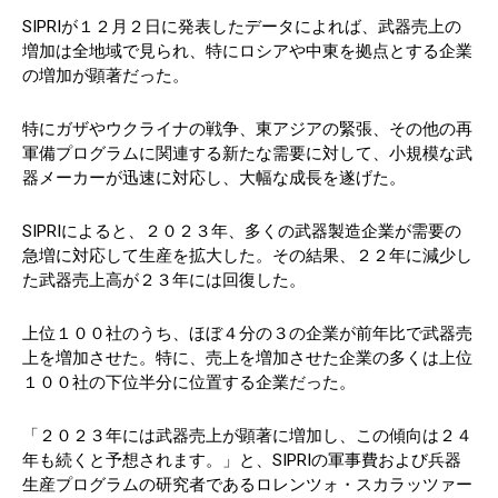
SIPRIが１２月２日に発表したデータによれば、武器売上の
増加は全地域で見られ、特にロシアや中東を拠点とする企業
の増加が顕著だった。
特にガザやウクライナの戦争、東アジアの緊張、その他の再
軍備プログラムに関連する新たな需要に対して、小規模な武
器メーカーが迅速に対応し、大幅な成長を遂げた。
SIPRIによると、２０２３年、多くの武器製造企業が需要の
急増に対応して生産を拡大した。その結果、２２年に減少し
た武器売上高が２３年には回復した。
上位１００社のうち、ほぼ４分の３の企業が前年比で武器売
上を増加させた。特に、売上を増加させた企業の多くは上位
１００社の下位半分に位置する企業だった。
「２０２３年には武器売上が顕著に増加し、この傾向は２４
年も続くと予想されます。」と、SIPRIの軍事費および兵器
生産プログラムの研究者であるロレンツォ・スカラッツァー