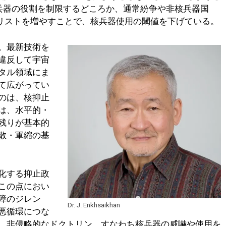
兵器の役割を制限するどころか、通常紛争や非核兵器国
能リストを増やすことで、核兵器使用の閾値を下げている。
。最新技術を
違反して宇宙
タル領域にま
て広がってい
のは、核抑止
は、水平的・
残りが基本的
散・軍縮の基
化する抑止政
この点におい
障のジレン
Dr. J. Enkhsaikhan
悪循環につな
、非侵略的なドクトリン、すなわち核兵器の威嚇や使用を