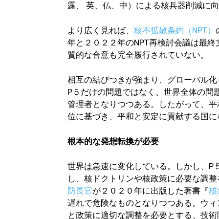
露、 英、仏、中）による核兵器削減に
より広く見れば、
核不拡散条約（NPT）
年と２０２２年のNPT再検討会議は最
質的な合意も完全履行されていない。
相互の結びつきが強まり、グローバル化
P５だけの問題ではなく、世界全体の問
管理者となりつつある。したがって、平
位に基づき、平和と安定に貢献する国に
根本的な発想転換が必要
世界は急速に変化している。しかし、P
し、核ドクトリンや核政策に必要な調整
防長官
が２０２０年に出版した著書『
核
遅れで危険なものとなりつつある。ウィ
と政策に適切な調整を必要とする、技術