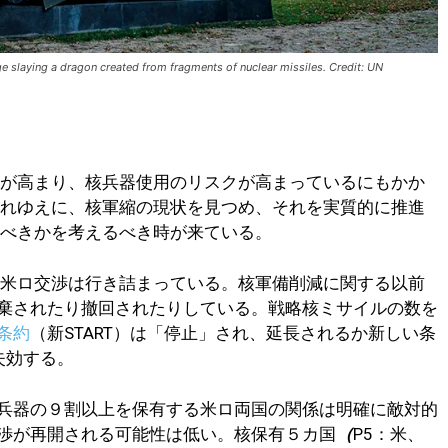
e slaying a dragon created from fragments of nuclear missiles. Credit: UN
争が高まり、核兵器使用のリスクが高まっているにもかか
それゆえに、核軍縮の現状を見つめ、それを実質的に推進
すべきかを考えるべき時が来ている。
る米ロ交渉は行き詰まっている。核軍備削減に関する以前
棄されたり撤回されたりしている。戦略核ミサイルの数を
条約
（新START）は「停止」され、延長されるか新しい条
失効する。
兵器の９割以上を保有する米ロ両国の関係は明確に敵対的
渉が再開される可能性は低い。核保有５カ国
（
P5：米、