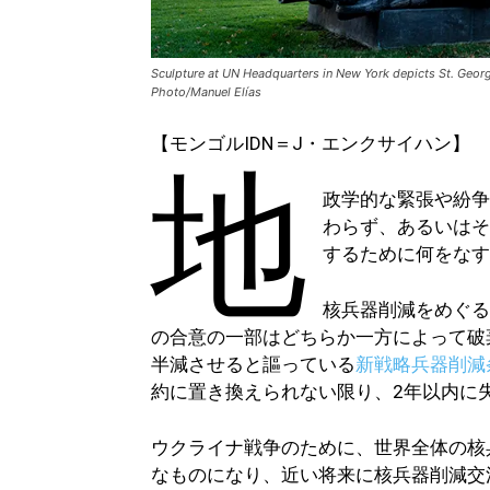
Sculpture at UN Headquarters in New York depicts St. Georg
Photo/Manuel Elías
【モンゴルIDN＝J・エンクサイハン】
地
政学的な緊張や紛
わらず、あるいは
するために何をな
核兵器削減をめぐ
の合意の一部はどちらか一方によって破
半減させると謳っている
新戦略兵器削減
約に置き換えられない限り、2年以内に
ウクライナ戦争のために、世界全体の核
なものになり、近い将来に核兵器削減交