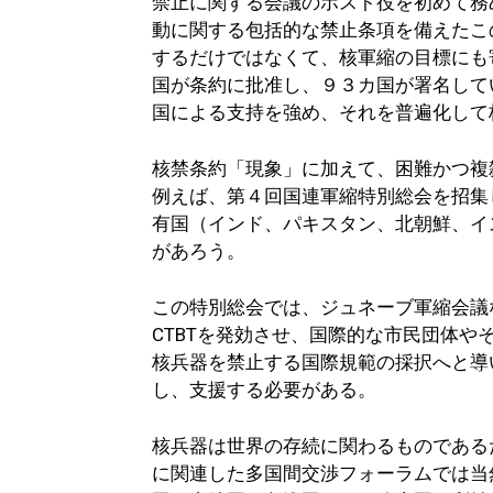
禁止に関する会議のホスト役を初めて務
動に関する包括的な禁止条項を備えたこ
するだけではなくて、核軍縮の目標にも
国が条約に批准し、９３カ国が署名して
国による支持を強め、それを普遍化して
核禁条約「現象」に加えて、困難かつ複
例えば、第４回国連軍縮特別総会を招集
有国（インド、パキスタン、北朝鮮、イ
があろう。
この特別総会では、ジュネーブ軍縮会議
CTBTを発効させ、国際的な市民団体
核兵器を禁止する国際規範の採択へと導
し、支援する必要がある。
核兵器は世界の存続に関わるものである
に関連した多国間交渉フォーラムでは当