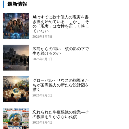
最新情報
AIはすでに数十億人の現実を書
き換え始めている―しかし、そ
の「現実」は女性を正しく映し
ていない
2026年8月7日
広島からの問い―核の影の下で
生き続けるのか
2026年8月6日
グローバル・サウスの指導者た
ちが国際協力の新たな設計図を
描く
2026年8月5日
忘れられた牛疫根絶の偉業―そ
の教訓を生かさない代償
2026年8月4日