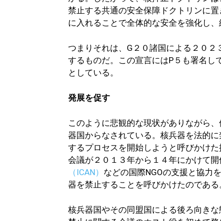
禁止する共通の安全保障ドクトリンに置
に入れることで全体的な安全を強化し、
つまりそれは、G２０諸国による２０２
するものだ。この宣言にはP５も署名し
としている。
発展を促す
このように悲観的な現状がありながら、
器国からなされている。核兵器を法的に
するプロセスを開始しようと呼びかけた
会議が２０１３年から１４年にかけて開
（ICAN）
などの国際NGOの支援と協力
器を禁止することを呼びかけたのである
核兵器国やその同盟国による後ろ向きな