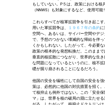
もしていない。P５は、政策における核
（NNWS）も対象にするなど、使用可
これらすべてが核軍拡競争を引き起こす
用いた軍拡競争は、
１９６７年の条約
に
空間へ、あるいは、サイバー空間やデジ
で、予想のつかない壊滅的な帰結を伴っ
くかもしれない。したがって、今必要な
政策の根本的な発想転換だ。このままで
垂直的核拡散につながり、世界的な生き
な問題になっているというのに、核不拡
礎が掘り崩されることになるだろう。
他国の安全を犠牲にして自国の安全を強
策は、必然的に他国の対抗措置を招く。
て核抑止も例外ではない。この「安全保
マ」は、世界を核の破局の淵に立たせる
がる。したがって、核抑止ドクトリンは