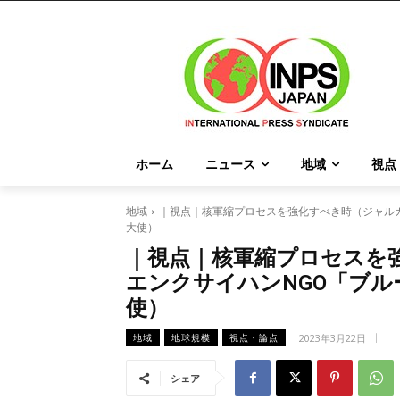
ホーム
ニュース
地域
視点
地域
｜視点｜核軍縮プロセスを強化すべき時（ジャル
大使）
｜視点｜核軍縮プロセスを
エンクサイハンNGO「ブ
使）
2023年3月22日
地域
地球規模
視点・論点
シェア