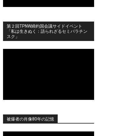
第２回TPNW締約国会議サイドイベント
「私は生きぬく：語られざるセミパラチン
スク」
被爆者の肖像80年の記憶