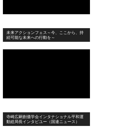
未来アクションフェス～今、ここから、持
続可能な未来への行動を～
寺崎広嗣創価学会インタナショナル平和運
動総局長インタビユー（国連ニュース）