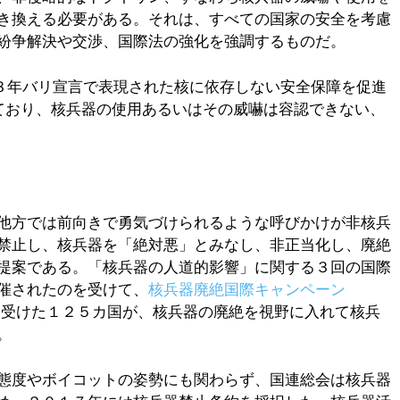
き換える必要がある。それは、すべての国家の安全を考慮
紛争解決や交渉、国際法の強化を強調するものだ。
３年バリ宣言で表現された核に依存しない安全保障を促進
ており、核兵器の使用あるいはその威嚇は容認できない、
他方では前向きで勇気づけられるような呼びかけが非核兵
禁止し、核兵器を「絶対悪」とみなし、非正当化し、廃絶
提案である。「核兵器の人道的影響」に関する３回の国際
催されたのを受けて、
核兵器廃絶国際キャンペーン
を受けた１２５カ国が、核兵器の廃絶を視野に入れて核兵
。
態度やボイコットの姿勢にも関わらず、国連総会は核兵器