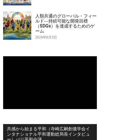
人類共通のグローバル・フィー
ルド―持続可能な開発目標
（SDGs）を達成するためのゲ
ーム
2026年8月3日
共感から始まる平和（寺崎広嗣創価学会イ
ンタナショナル平和運動総局長インタビュ
ー）パリ平和会議