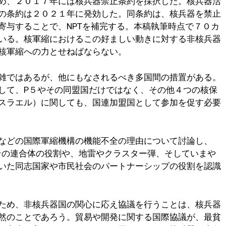
め、２０１７年には核兵器禁止条約を採択した。核兵器活
の条約は２０２１年に発効した。同条約は、核兵器を禁止
寄与することで、NPTを補完する。本稿執筆時点で７０カ
いる。核軍縮におけるこの好ましい動きに対する非核兵器
核軍縮への力とせねばならない。
雑ではあるが、他にもなされるべき多国間の措置がある。
して、P５やその同盟国だけではなく、その他４つの核保
スラエル）に関しても、国連加盟国として参加を促す必要
などの国際軍縮機構の機能不全の理由について討論し、
やその連合体の役割や、地雷やクラスター弾、そしていまや
いた同志国家や市民社会のパートナーシップの役割を認識
ため、非核兵器国の関心に応え協議を行うことは、核兵器
然のことであろう。貿易や開発に関する国際協議が、最貧