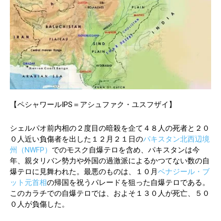
【ペシャワールIPS＝アシュファク・ユスフザイ】
シェルパオ前内相の２度目の暗殺を企て４８人の死者と２０
０人近い負傷者を出した１２月２１日の
パキスタン北西辺境
州（
NWFP
）
でのモスク自爆テロを含め、パキスタンは今
年、親タリバン勢力や外国の過激派によるかつてない数の自
爆テロに見舞われた。最悪のものは、１０月
ベナジール・ブ
ット元首相
の帰国を祝うパレードを狙った自爆テロである。
このカラチでの自爆テロでは、およそ１３０人が死亡、５０
０人が負傷した。