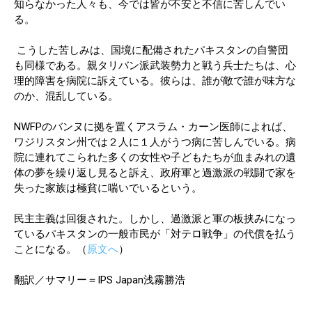
知らなかった人々も、今では皆が不安と不信に苦しんでい
る。
こうした苦しみは、国境に配備されたパキスタンの自警団
も同様である。親タリバン派武装勢力と戦う兵士たちは、心
理的障害を病院に訴えている。彼らは、誰が敵で誰が味方な
のか、混乱している。
NWFPのバンヌに拠を置くアスラム・カーン医師によれば、
ワジリスタン州では２人に１人がうつ病に苦しんでいる。病
院に連れてこられた多くの女性や子どもたちが血まみれの遺
体の夢を繰り返し見ると訴え、政府軍と過激派の戦闘で家を
失った家族は極貧に喘いでいるという。
民主主義は回復された。しかし、過激派と軍の板挟みになっ
ているパキスタンの一般市民が「対テロ戦争」の代償を払う
ことになる。（
原文へ
）
翻訳／サマリー＝IPS Japan浅霧勝浩