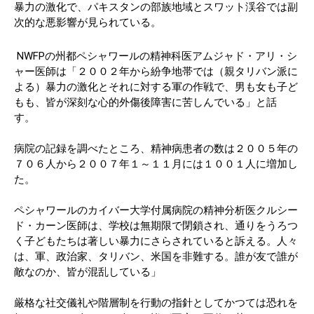
暴力の激化で、パキスタンの部族地域とスワット渓谷では副
次的な悪影響が見られている。
NWFPの州都ペシャワールの精神科医アムジャド・アリ・シ
ャー医師は「２００２年から紛争地帯では（親タリバン派に
よる）暴力の激化とそれに対する軍の作戦で、男も女も子ど
もも、皆が深刻な心的外傷後障害に苦しんでいる」と話
す。
病院の記録を調べたところ、精神病患者の数は２００５年の
７０６人から２００７年１～１１月には１００１人に増加し
た。
ペシャワールのカイバー大学付属病院の精神分析医クルシー
ド・カーン医師は、学校は無期限で閉鎖され、通りをうろつ
く子どもたちは著しい暴力にさらされていると訴える。人々
は、軍、政治家、タリバン、米国を非難する。誰が友で誰が
敵なのか、皆が混乱している」
厳格な社交儀礼や階層制を行動の指針としてかつては恐れを